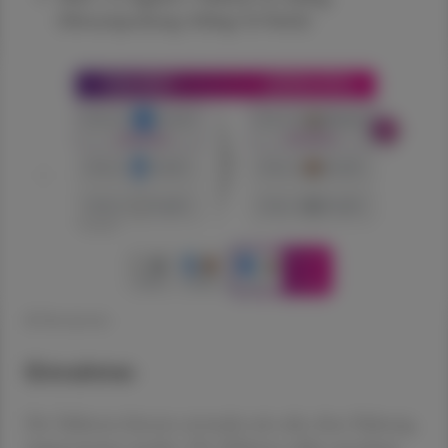
(Monatspackung 160mg/56 Stück)
© Retsevmo
Einnahme:
Die Tabletten können entweder mit oder ohne Nahrung
eingenommen werden. Die Tabletten sollen unzerkaut