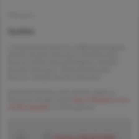
© Retsevmo
Quellen
1. Fachinformation Retsevmo 40 [80] mg Hartkapseln.
Aktueller Stand der Information 2.Fachinformation
Retsevmo 40 [80, 160] mg Filmtabletten. Aktueller
Stand der Information. 3.Gebrauchsinformation
Retsevmo. Aktueller Stand der Information
Extramural wird Retsevmo® weiterhin exklusiv via
Pharmacom Handels GmbH (
https://b2b.pharma-com.a
t/de/Kontaktpublic
) in Verkehr gebracht.
Retsevmo_FKI.pdf (0.2Mb)