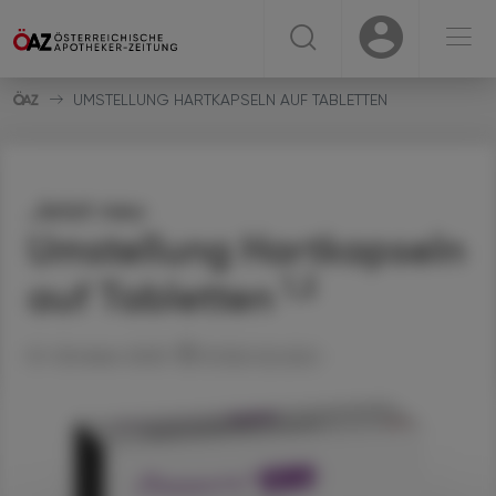
☰
USER
USER
UMSTELLUNG HARTKAPSELN AUF TABLETTEN
Jetzt neu
Umstellung Hartkapseln
1,2
auf Tabletten
01. Oktober 2025
Artikel drucken