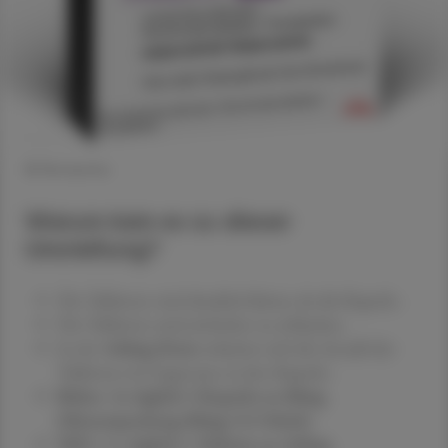
© Retsevmo
Warum kam es zu dieser
Umstellung?
Die Tabletten sind deutlich kleiner als die Kapseln.
Die Tabletten sind einfacher zu schlucken.
In der
160mg Dosis
reduziert sich die Anzahl der
Tabletten im Gegensatz zu den Kapseln.
Bisher
:
2x täglich 2 Kapseln zu 80mg
(Monatspackung 80mg/112 Stück)
NEU: 2 x täglich 1 Tablette zu 160mg