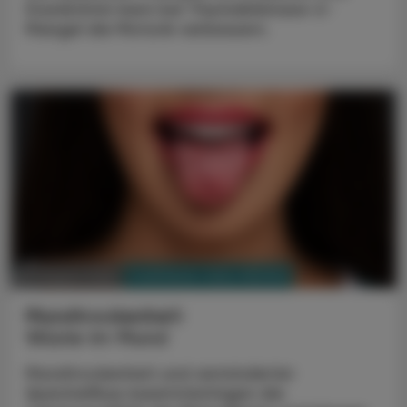
Doxribtimin kann bei Thymidinkinase-2-
Mangel die Motorik verbessern.
PHARMAZIE, TARA, MEDIZIN
03. August 2026
Mundtrockenheit
Wüste im Mund
Mundtrockenheit und verminderter
Speichelfluss beeinträchtigen die