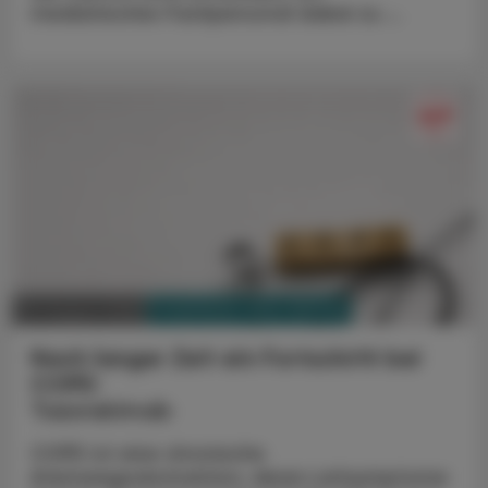
medizinisches Fachpersonal dabei zu ...
PHARMAZIE, TARA, MEDIZIN
03. August 2026
Nach langer Zeit ein Fortschritt bei
COPD
Tozorakimab
COPD ist eine chronische
Atemwegsobstruktion, deren Leitsymptome