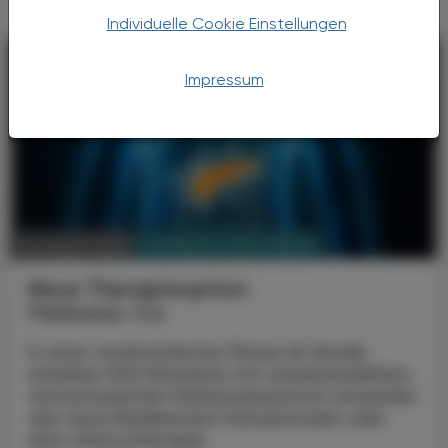
Individuelle Cookie Einstellungen
Impressum
PHARMAZIE, TARA, MEDIZIN
08. August 2026
Neue Therapieoption
Pankreas-Ca
In einer randomisierten Phase-III-Studie
erhielten 500 Erkrankte mit vorbehandeltem,
metastasiertem Pankreaskarzinom entweder
das neue Medikament Daraxonrasib oder
eine Chemotherapie.