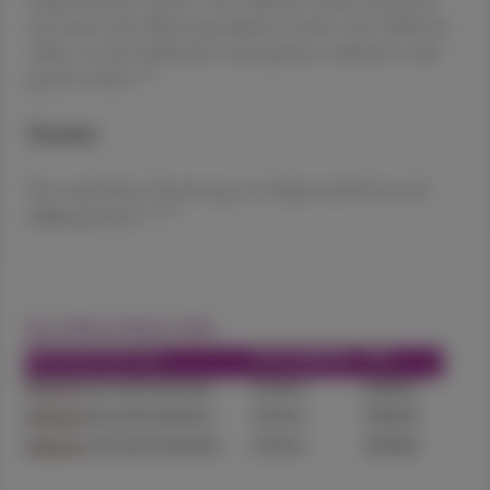
mit einem Glas Wasser geschluckt werden. Die Tabletten
sollen vor dem Schlucken nicht gekaut, zerkleinert oder
2,3
geteilt werden
Dosis:
Die empfohlene Dosierung von Selpercatinib hat sich
1,2,3
nicht
geändert!