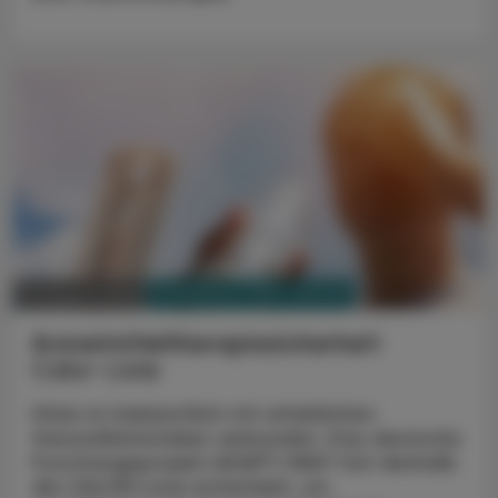
PHARMAZIE, TARA, MEDIZIN
07. August 2026
Arzneimitteltherapiesicherheit
Calor-Liste
Hitze ist bekanntlich mit erheblichen
Gesundheitsrisiken verbunden. Das deutsche
Forschungsprojekt ADAPT-HEAT hat deshalb
die CALOR-Liste entwickelt, um