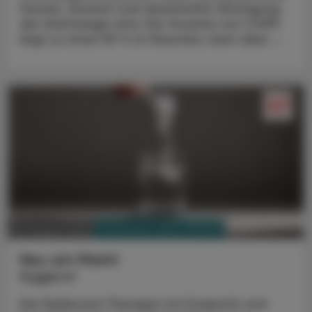
Husten, Auswurf und dauerhafte Verengung
der Atemwege sind. Die Ursache von COPD
liegt zu etwa 90 % im Rauchen, kann aber ...
PHARMAZIE, TARA, MEDIZIN
03. August 2026
Neu am Markt
Kygevvi
Die Nukleosid-Therapie mit Doxecitin und