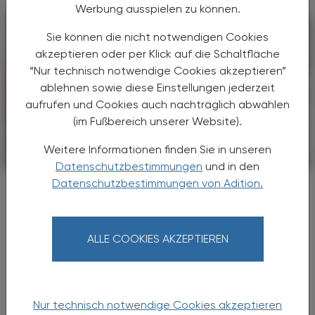
Werbung ausspielen zu können.
Sie können die nicht notwendigen Cookies
akzeptieren oder per Klick auf die Schaltfläche
“Nur technisch notwendige Cookies akzeptieren”
ablehnen sowie diese Einstellungen jederzeit
aufrufen und Cookies auch nachträglich abwählen
(im Fußbereich unserer Website).
Weitere Informationen finden Sie in unseren
PHARMAZIE, TARA, MEDIZIN
09. August 2026
Datenschutzbestimmungen
und in den
Datenschutzbestimmungen von Adition.
Medikamentenkauf im Urlaub
Achtung, Fälschung!
Vergessene Medikamente, eine länger als
ALLE COOKIES AKZEPTIEREN
geplante Reise oder eine plötzlich
auftretende Erkrankung – es gibt viele
Gründe, Arzneimittel erst am Urlaubsort zu
kaufen. Doch nach Angaben der ...
Nur technisch notwendige Cookies akzeptieren