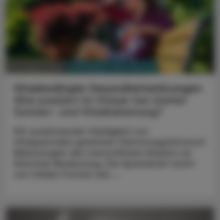
PHARMAZIE, TARA, MEDIZIN
03. August 2026
Hitzebedingte Gesundheitsstörungen
Was passiert im Körper bei starker
Sonnen- und Hitzebelastung?
Mit zunehmender Häufigkeit von
Hitzeperioden gewinnen thermoregulatorisch
Belastungen des menschlichen Körpers an
klinischer Bedeutung. Die Spannbreit reicht
von milden Formen wie ...