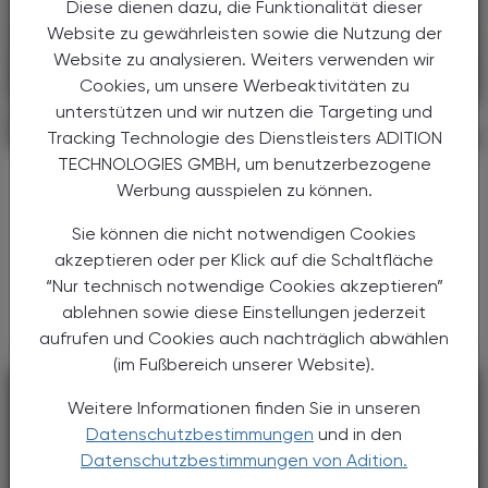
Diese dienen dazu, die Funktionalität dieser
Website zu gewährleisten sowie die Nutzung der
Website zu analysieren. Weiters verwenden wir
Cookies, um unsere Werbeaktivitäten zu
unterstützen und wir nutzen die Targeting und
PHARMAZIE, TARA, MEDIZIN
03. August 2026
Tracking Technologie des Dienstleisters ADITION
TECHNOLOGIES GMBH, um benutzerbezogene
Neu am Markt
Werbung ausspielen zu können.
Kygevvi
Sie können die nicht notwendigen Cookies
Die Nukleosid-Therapie mit Doxecitin und
akzeptieren oder per Klick auf die Schaltfläche
Doxribtimin kann bei Thymidinkinase-2-
“Nur technisch notwendige Cookies akzeptieren”
Mangel die Motorik verbessern.
ablehnen sowie diese Einstellungen jederzeit
aufrufen und Cookies auch nachträglich abwählen
(im Fußbereich unserer Website).
Weitere Informationen finden Sie in unseren
Datenschutzbestimmungen
und in den
Datenschutzbestimmungen von Adition.