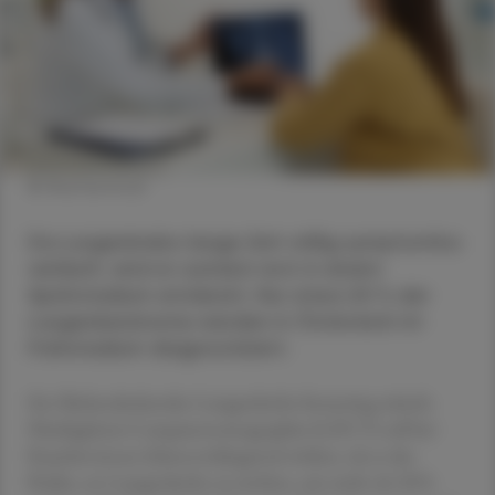
© Shutterstock
Da Lungenkrebs lange Zeit völlig symptomlos
verläuft, wird er zumeist erst in einem
Spätstadium entdeckt. Nur etwa 20 % der
Lungenkarzinome werden in Österreich im
Frühstadium diagnostiziert.
Ein flächendeckendes Lungenkrebs-Screening mittels
Niedrig­dosis-Computertomographie (LDCT) soll bei
Raucher:innen lebensverlängernd wirken, da es das
Risiko, an Lungenkrebs zu sterben, um mehr als 20 %