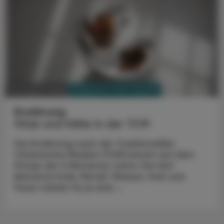
PHARMAZIE, TARA, MEDIZIN
03. August 2026
Ernährung
Hitze und Kälte in der TCM
Die Ernährung nach der Traditionellen
Chinesische Medizin (TCM) beruht auf dem
Prinzip der 5 Elemente-Lehre. Die fünf
Elemente Erde, Metall, Wasser, Holz und
Feuer stehen für je eine ...