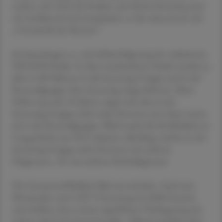
senken soll. Doch die Studien zum Krebs-Screening sind
oft irreführend und manipulativ, so die Autor:innen der
„Unstatistik des Monats“.
Sie hinterfragen u. a. die Schlussfolgerung der vielzitierten
NELSON-Studie. In diese randomisierte Studie wurden je
über 6.500 Männer in die Screening-Gruppe und in die
Kontrollgruppe ohne Screening eingeschlossen. Beim
Follow-up nach 10 Jahren zeigte sich, dass in der
Screening-Gruppe nicht mehr Personen am Leben waren
als in der Kontrollgruppe. Wohl wurde die Sterblichkeit an
Lungenkrebs um 20 % reduziert, allerdings starben in der
Screening-Gruppe mehr Personen mit anderen
Diagnosen, z. B. mit anderen Krebsdiagnosen.
Die Gesamtsterblichkeit blieb unverändert. Auch eine
Metaanalyse zum LDCT-Screening im JAMA kommt
zum Schluss, dass es keine signifikante Verlängerung des
Lebens durch das Screening gibt. „Mittels irreführender