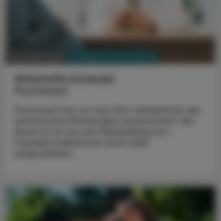
PHARMAZIE, TARA, MEDIZIN
03. August 2026
Wirkstoffe Kompakt
Fluconazol
Fluconazol hat vor fast fünf Jahrzehnten die
systemische Pilztherapie revolutioniert. Bis
heute ist es aus der Behandlung von
Candida-Infektionen nicht mehr
wegzudenken.