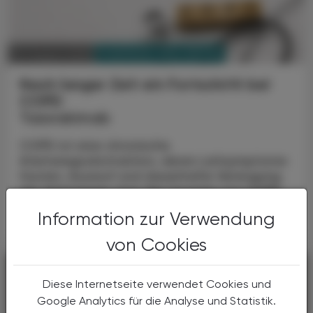
PHARMAZIE, TARA, MEDIZIN
03. August 2026
Nach langer Zeit ein Fortschritt bei
COPD
Tozorakimab
COPD ist eine chronische
Atemwegsobstruktion, deren Leitsymptome
Husten, Auswurf und dauerhafte Verengung
der Atemwege sind. Die Ursache von COPD
liegt zu etwa 90 % im Rauchen, kann aber ...
Information zur Verwendung
von Cookies
Diese Internetseite verwendet Cookies und
Google Analytics für die Analyse und Statistik.