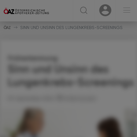
☰
USER
USER
SINN UND UNSINN DES LUNGENKREBS-SCREENINGS
Früherkennung
Sinn und Unsinn des
Lungenkrebs-Screenings
03. September 2024
Artikel drucken