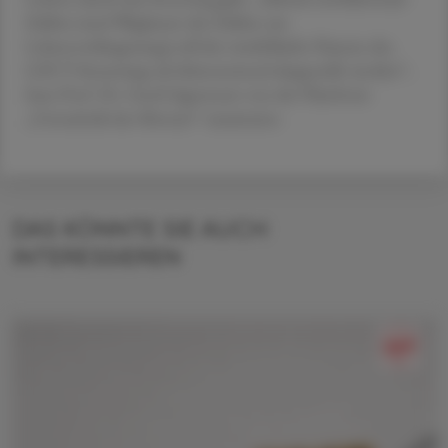
Zahlen (und Weglassen der Zahlen zur
Lebensverlängerung) soll der zweifelhafte Nutzen des
LDCT-Screenings als lebensrettend dargestellt werden“,
fasst Prof. Dr. Gerd Gigerenzer von der Plattform
„Unstatistik des Monats“ zusammen.
DAS KÖNNTE SIE AUCH
INTERESSIEREN