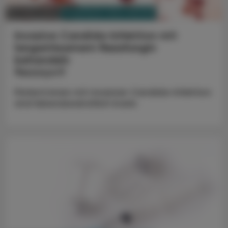
PHARMAZIE, TARA, MEDIZIN
24. März 2025
Invasive Candida-Infektion mit
langwirksamem Rezafungin
behandeln
Rezzayo®
Patient:innen mit invasiver Candida-Infektion
sind lebensbedrohlich krank.