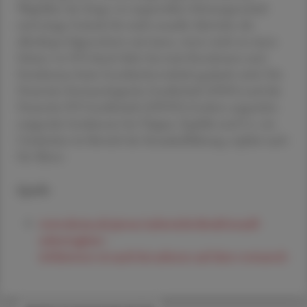
Wegfallen der Sorge vor ungewollter Schwangerschaft
sind einige Gründe für mehr sexuelle Aktivität, die
allerdings folgenschwer sein kann, wenn nicht an einen
Schutz vor STI durch Safer Sex (mit Kondomen und
Femidomen beim Geschlechtsverkehr) gedacht wird. Die
Deutsche Dermatologische Gesellschaft (DDG) und die
Deutsche STI Gesellschaft (DSTIG) fordern angesichts
steigender Inzidenzen bei Tripper, Syphilis und Co. ein
Umdenken im Bereich der Sexualaufklärung, explizit auch
für Ältere.
Quelle
www.derma.de/presse/uebersicht/detail/sexuell-
uebertragbare-
infektionen-sti-auch-bei-aelteren-auf-dem-vormarsch