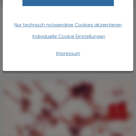
PHARMAZIE, TARA, MEDIZIN
28. März 2025
HPV-Impfaktion startet in Wien
Health Mobil bietet kostenlose
Nur technisch notwendige Cookies akzeptieren
Impfung ohne Anmeldung
Individuelle Cookie Einstellungen
85-90 % aller Menschen infizieren sich im Lauf
ihres Lebens mit HPV. Und drei Frauen
Impressum
sterben pro Woche in Österreich an HPV-
bedingtem Krebs.