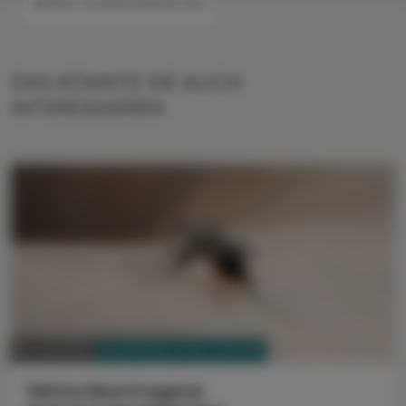
#INFEKTIONSKRANKHEITEN
DAS KÖNNTE SIE AUCH
INTERESSIEREN
PHARMAZIE, TARA, MEDIZIN
14. Juli 2025
Vektorübertragene