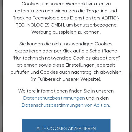
PHARMAZIE, TARA, MEDIZIN
07. Juni 2025
Cookies, um unsere Werbeaktivitäten zu
unterstützen und wir nutzen die Targeting und
Hospitalisierungsraten bei rund 20%
Tracking Technologie des Dienstleisters ADITION
Auswirkungen von Dengue-Fieber
TECHNOLOGIES GMBH, um benutzerbezogene
Werbung ausspielen zu können.
Die Hospitalisierungsraten von
Denguepatient:innen liegen in der DACH-
Sie können die nicht notwendigen Cookies
Region bei über 20 % – darunter sind
akzeptieren oder per Klick auf die Schaltfläche
schwere Verläufe und auch Todesfälle.
“Nur technisch notwendige Cookies akzeptieren”
ablehnen sowie diese Einstellungen jederzeit
aufrufen und Cookies auch nachträglich abwählen
(im Fußbereich unserer Website).
Weitere Informationen finden Sie in unseren
Datenschutzbestimmungen
und in den
Datenschutzbestimmungen von Adition.
ALLE COOKIES AKZEPTIEREN