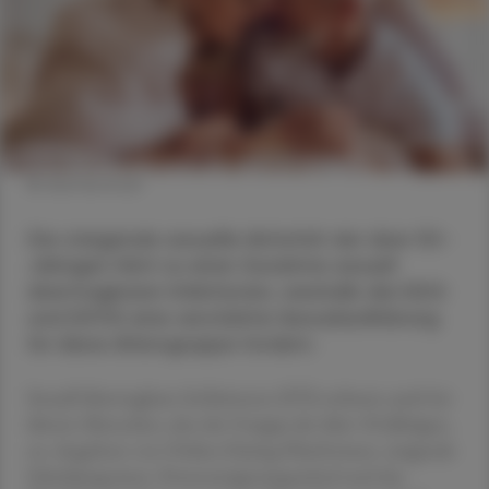
© shutterstock
Die steigende sexuelle Aktivität der über 50-
Jährigen führt zu einer Zunahme sexuell
übertragbarer Infektionen, weshalb die DDG
und DSTIG eine verstärkte Sexualaufklärung
für diese Altersgruppe fordern.
Sexuell übertragbare Infektionen (STI) nehmen auch bei
älteren Menschen, also der Gruppe der über 50-Jährigen,
zu. Angebote von Online-Dating-Plattformen, steigende
Scheidungsraten, Potenzsteigerungsmittel und das