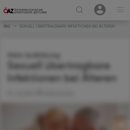
☰
USER
USER
SEXUELL ÜBERTRAGBARE INFEKTIONEN BEI ÄLTEREN
Mehr Aufklärung
Sexuell übertragbare
Infektionen bei Älteren
05. Juli 2024
Artikel drucken