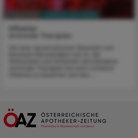
PHARMAZIE, TARA, MEDIZIN
13. Februar 2025
Influenza
Antivirale Therapien
Ziel einer systematischen Übersicht und
Netzwerk-Metaanalyse war es, die
Wirksamkeit und Sicherheit verschiedener
antiviraler Therapien bei nicht-schwerer
Influenza zu bewerten und das ...