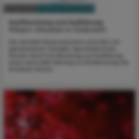
PHARMAZIE, TARA, MEDIZIN
10. März 2025
Impfberatung und Aufklärung
Masern-Situation in Österreich
Die aktuelle Masernsituation erfordert ein
gemeinsames Handeln. Apotheker:innen
können durch ihre Beratung und Aufklärung
einen wertvollen Beitrag zur Eindämmung der
Krankheit leisten.