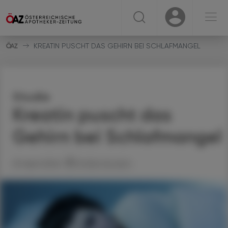
☰
USER
USER
KREATIN PUSCHT DAS GEHIRN BEI SCHLAFMANGEL
Studie
Kreatin puscht das
Gehirn bei Schlafmangel
29. April 2024
Artikel drucken