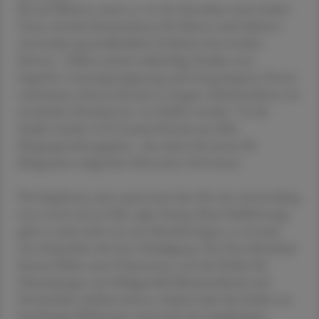
Bis auf Weiteres warnt er vor der Einnahme einer hohen
Dosis, da hohe Kreatindosen die Nieren stark belasten
und andere gesundheitliche Probleme hervorrufen
können. "Sollten jedoch zukünftige Studien eine
kognitive Leistungssteigerung auch bei geringeren Dosen
nachweisen, könnte Kreatin in langen Arbeitsnächten ein
ernsthafter Konkurrent von Kaffee werden." In der
Studie wurden 0,35 Gramm Kreatin pro Kilo
Körpergewicht gegeben - das wären bei einem 80
Kilogramm wiegenden Menschen 28 Gramm.
Die Ergebnisse seien spannend, aber für eine Anwendung
sei es noch viel zu früh, sagte Young. Beim Schlafentzug
gehe es auch nicht nur um Hirnleistungen, er sei auch
eine körperlich relevante Schädigung. Das Herz-Kreislauf-
System bleibe unter Dauerstress, was das Risiko für
Erkrankungen wie Schlaganfall, Bluthochdruck und
Herzinfarkt erhöhen könne. Zudem habe die Studie nur
kurzfristige Wirkungen und nicht den langfristigen