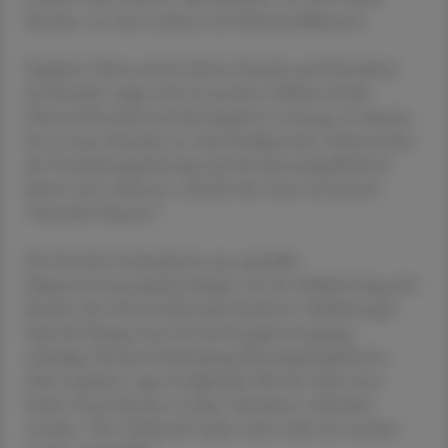
Kreatin, vor einer anderen ein Scheinmedikament.
Ergebnis: Schon ab der dritten Stunde nach Einnahme
des Kreatins zeigte sich ein positiver Effekt auf den
Hirnstoffwechsel und die kognitive Leistung. Er dauerte
bis zu neun Stunden an, dem Studienende. Insbesondere
die Verarbeitungsleistung und das Kurzzeitgedächtnis
hätten sich verbessert, schreibt das Team im Journal
"Scientific Reports".
Die Forscher beobachteten per spezieller
Magnetresonanzspektroskopie, wie der Schlafentzug und
Kreatin den Hirnstoffwechsel änderten. Schlafmangel
habe die Menge einer für die Energieversorgung
wichtigen Kreatin-Verbindung (Kreatinphosphat) im
Hirn reduziert, sagt Gordjinejad. Mit der Gabe einer
hohen Dosis Kreatin sei diese Abnahme verhindert
worden. "Der Treibstoff nahm nicht mehr ab, sondern