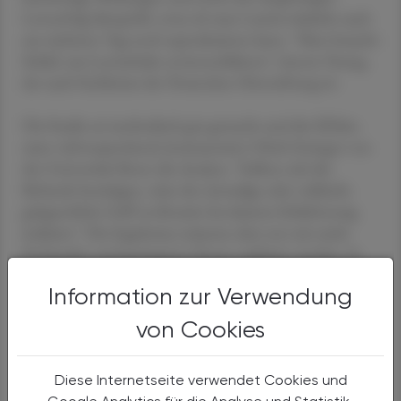
Lernerfolg überprüft, etwa ob man Lateinvokabeln auch
am nächsten Tag noch reproduzieren kann. "Man braucht
Schlaf, um Lerninhalte zu konsolidieren", betont Young,
der auch Fachbeirat der Deutschen Hirnstiftung ist.
Die Studie sei methodisch gut gemacht und die Effekte
seien vielversprechend, kommentiert Ulrich Ettinger von
der Universität Bonn die Analyse. "Sollten sich die
Befunde bestätigen, wäre der einmalige oder vielleicht
gelegentliche Griff zu Kreatin bei akutem Schlafentzug
indiziert." Die Ergebnisse müssten aber erst mit mehr
Probanden und geringeren Dosen repliziert werden. In
einer Hirnleistungsstudie seines Teams seien negative
Information zur Verwendung
Nebenwirkungen von Kreatin selbst bei wesentlich
geringerer Dosis aufgetreten, die jedoch über eine längere
von Cookies
Zeit gegeben wurde. "Insgesamt ist es trotz dieser
spannenden Ergebnisse noch fraglich, ob die Nutzung
Diese Internetseite verwendet Cookies und
von Kreatin für die Hirnleistung einmal uneingeschränkt