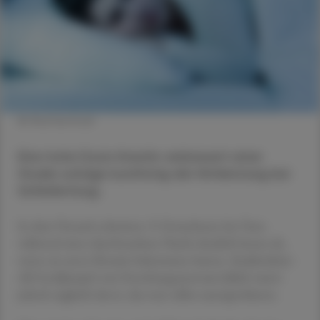
© Shutterstock
Eine hohe Dosis Kreatin verbessert einer
Studie zufolge kurzfristig die Hirnleistung bei
Schlafentzug.
In dem Versuch schnitten 15 Erwachsene bei Tests
während einer durchwachten Nacht deutlich besser ab,
wenn sie zuvor Kreatin bekommen hatten. Studienleiter
Ali Gordjinejad vom Forschungszentrum Jülich warnt
jedoch zugleich davor, das nun selbst auszuprobieren.