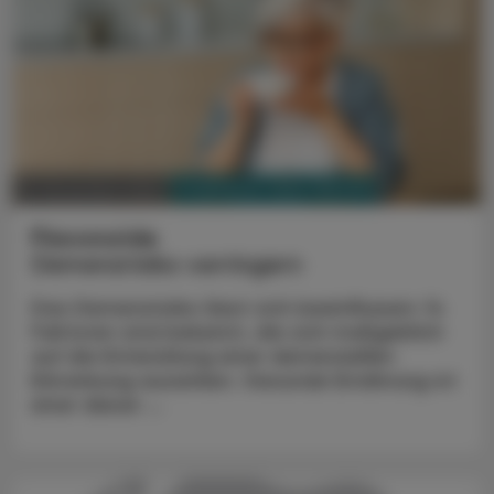
PHARMAZIE, TARA, MEDIZIN
12. November 2024
Flavonoide
Demenzrisiko verringern
Das Demenzrisiko lässt sich beeinflussen: 14
Faktoren sind bekannt, die sich maßgeblich
auf die Entwicklung einer demenziellen
Erkrankung auswirken. Gesunde Ernährung ist
einer dieser ...