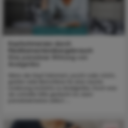
PHARMAZIE, TARA, MEDIZIN
22. April 2025
Kopfschmerzen durch
Medikamentenübergebrauch
Eine paradoxe Wirkung von
Analgetika
Wenn der Kopf hämmert, pocht oder sticht,
greifen viele Betroffene für eine rasche
Linderung instinktiv zu Analgetika. Doch was
als schnelle Hilfe gedacht ist, kann
paradoxerweise selbst ...