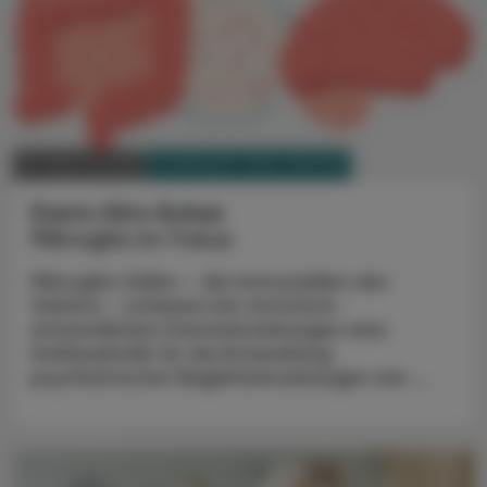
PHARMAZIE, TARA, MEDIZIN
14. Februar 2025
Darm-Hirn-Achse
Mikroglia im Fokus
Mikroglia-Zellen – die Immunzellen des
Gehirns – scheinen bei chronisch-
entzündlichen Darmerkrankungen eine
Schlüsselrolle für die Entwicklung
psychiatrischer Begleiterkrankungen wie ...