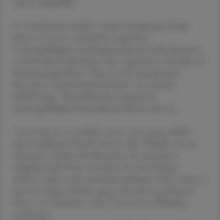
wurde nachgefüllt."
In verschiedenen Studien wurde Gordjinejad zufolge
bereits von einer verbesserten kognitiven
Leistungsfähigkeit nach längerer Kreatin-Gabe berichtet,
etwa bei älteren Menschen oder Vegetariern, die beide oft
Kreatinmangel hätten. Neu sei, dass auch gesunde
Menschen in gestresstem Zustand - wie etwa bei
Schlafentzug - hinsichtlich ihrer kognitiven
Leistungsfähigkeit kurzzeitig profitieren können.
"Am besten ist es natürlich, wenn man genug schläft",
sagt Gordjinejad. Kreatin könnte aber vielleicht einmal
interessant werden für Menschen, die unerwartet
Aufgaben bekommen und dann bis zum Morgen
arbeiten müssen, wie etwa Feuerwehrleute. Dazu müsse es
aber erst weitere Studien geben, die auch in geringeren
Dosen von höchstens 4 bis 5 Gramm eine Wirkung
nachweisen.