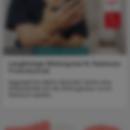
PHARMAZIE, TARA, MEDIZIN
22. April 2025
Langfristige Wirkung bei M. Parkinson
Prasinezumab
Aggregiertes Alpha-Synuclein dürfte eine
Schlüsselrolle bei der Pathogenese von M.
Parkinson spielen.