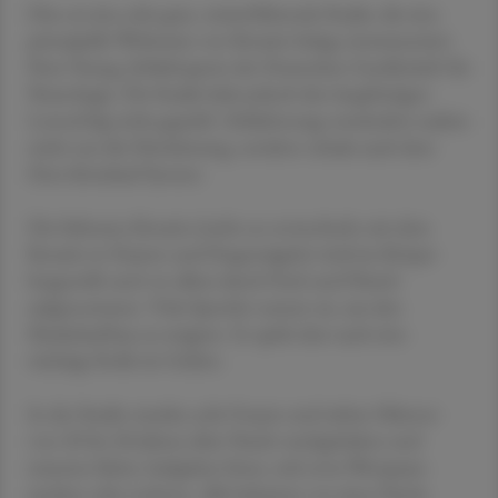
Dies sei eine sehr gute, weiterführende Studie, die eine
prinzipielle Wirkweise von Kreatin belege, kommentiert
Peter Young, Schlafexperte der Deutschen Gesellschaft für
Neurologie. Die Studie habe jedoch den langfristigen
Lernerfolg nicht geprüft. Schlafentzug vermindere zudem
nicht nur die Hirnleistung, sondern schade auch dem
Herz-Kreislauf-System.
Die Substanz Kreatin (nicht zu verwechseln mit dem
Keratin in Haaren und Fingernägeln) wird im Körper
hergestellt und vor allem durch Fisch und Fleisch
aufgenommen. Viele Sportler nutzen sie, um den
Muskelaufbau zu steigern. Es spielt aber auch eine
wichtige Rolle im Gehirn.
In der Studie wurden acht Frauen und sieben Männer
von 20 bis 28 Jahren über Nacht wachgehalten und
mussten kleine Aufgaben lösen, sich etwa Wortpaare
merken oder rechnen. Alle bekamen vor einer Nacht