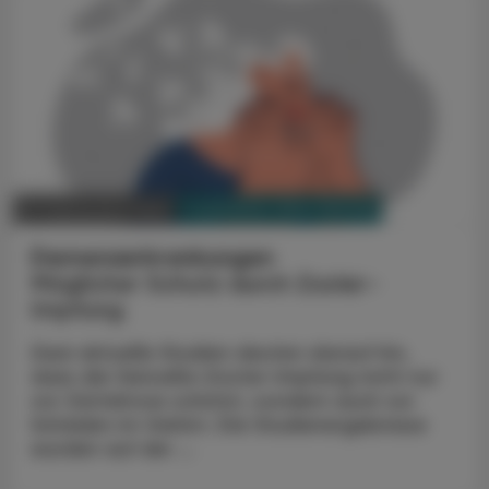
PHARMAZIE, TARA, MEDIZIN
27. September 2024
Demenzerkrankungen
Möglicher Schutz durch Zoster-
Impfung
Zwei aktuelle Studien deuten darauf hin,
dass die Varicella-Zoster-Impfung nicht nur
vor Gürtelrose schützt, sondern auch vor
Schäden im Gehirn. Die Studienergebnisse
wurden auf der ...