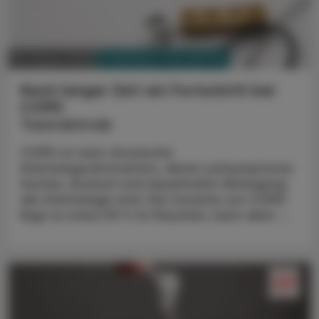
PHARMAZIE, TARA, MEDIZIN
03. August 2026
Nach langer Zeit ein Fortschritt bei
COPD
Tozorakimab
COPD ist eine chronische
Atemwegsobstruktion, deren Leitsymptome
Husten, Auswurf und dauerhafte Verengung
der Atemwege sind. Die Ursache von COPD
liegt zu etwa 90 % im Rauchen, kann aber ...