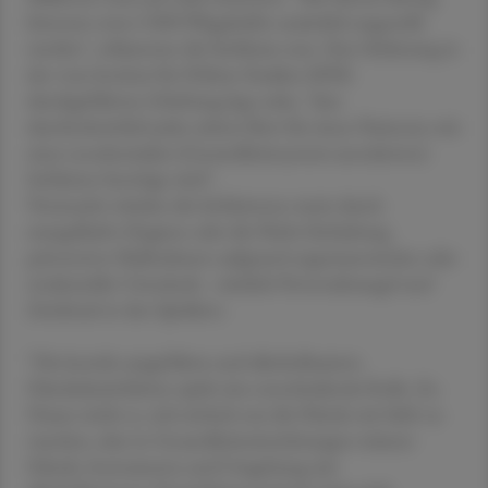
könnten etwa 5.000 Pflegekräfte zusätzlich angestellt
werden", erläuterten die Fachleute nun. Eine Schätzung in
der vom Institut für Höhere Studien (IHS)
durchgeführten Erhebung lege nahe, "dass
durchschnittlich jedes zehnte Bett für einen Patienten mit
einer nosokomialen (Gesundheitssystem-assoziierten)
Infektion benötigt wird".
Verursacht würden die Infektionen meist durch
mangelhafte Hygiene oder die Nicht-Einhaltung
präventiver Maßnahmen aufgrund organisatorischer oder
struktureller Umstände - nämlich Personalmangel und
Zeitdruck in den Spitälern.
"Die korrekt ausgeführte und alkoholbasierte
Händedesinfektion spielt eine entscheidende Rolle. Zu
Hause reicht es, sich einfach nur die Hände mit Seife zu
waschen, aber in Gesundheitseinrichtungen müssen
Hände, Instrumente und Umgebung mit