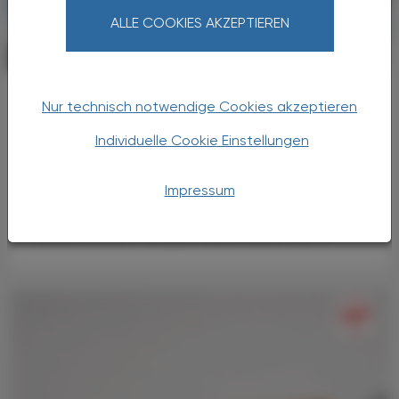
ALLE COOKIES AKZEPTIEREN
PHARMAZIE, TARA, MEDIZIN
07. August 2026
Arzneimitteltherapiesicherheit
Nur technisch notwendige Cookies akzeptieren
Calor-Liste
Individuelle Cookie Einstellungen
Hitze ist bekanntlich mit erheblichen
Gesundheitsrisiken verbunden. Das deutsche
Impressum
Forschungsprojekt ADAPT-HEAT hat deshalb
die CALOR-Liste entwickelt, um
medizinisches Fachpersonal dabei zu ...