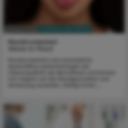
PHARMAZIE, TARA, MEDIZIN
03. August 2026
Mundtrockenheit
Wüste im Mund
Mundtrockenheit und verminderter
Speichelfluss beeinträchtigen die
Lebensqualität der Betroffenen und können
sich negativ auf die Mundgesundheit und
Verdauung auswirken. Häufig treten ...