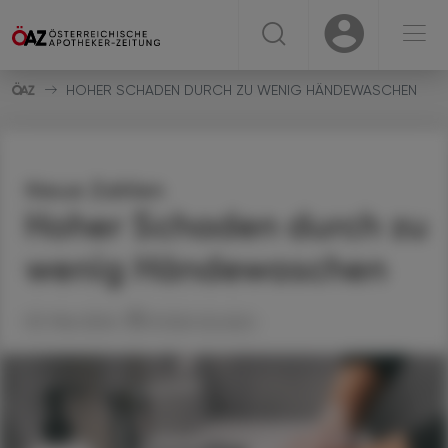
☰
USER
USER
HOHER SCHADEN DURCH ZU WENIG HÄNDEWASCHEN
Neue Zahlen
Hoher Schaden durch zu
wenig Händewaschen
03. Mai 2024
Artikel drucken