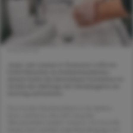
© Shutterstock
Jedes Jahr sterben in Österreich 4.500 bis
5.000 Menschen an Krankenhauskeimen,
darauf macht die Semmelweis Foundation im
Vorfeld des Welttags der Händehygiene am
Sonntag aufmerksam.
Denn korrekte Händedesinfektion in den Spitälern
könne, wird betont, diese Zahl "mit großer
Wahrscheinlichkeit deutlich" reduzieren. Der finanzielle
Schaden durch zusätzlich nötige Behandlungstage nach