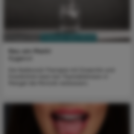
PHARMAZIE, TARA, MEDIZIN
03. August 2026
Neu am Markt
Kygevvi
Die Nukleosid-Therapie mit Doxecitin und
Doxribtimin kann bei Thymidinkinase-2-
Mangel die Motorik verbessern.