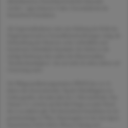
alkoholbasierten Desinfektionsmitteln behandelt
werden", sagte Johannes Culen, Generalsekretär der
Semmelweis Foundation.
Als Gegenmaßnahmen seien eine Stärkung der Rolle des
Hygienepersonals in Gesundheitseinrichtungen nötig, die
Einbeziehung der Patienten sowie verbindliche und
bundesweit einheitliche Standards. Ein Schritt in die
richtige Richtung wäre zudem das Masterstudium
"Krankenhaushygiene", das seit mehr als sieben Jahren auf
Umsetzung warte.
Die Weltgesundheitsorganisation (WHO) hat vor 14
Jahren den Internationalen Tag der Händehygiene ins
Leben gerufen, der jedes Jahr am 5. Mai stattfindet. Das
Datum 5.5. verweist auf die fünf Finger an jeder Hand,
die es zu säubern gilt. Die Semmelweis Foundation ist ein
gemeinnütziger in Wien, Namensgeber ist der Arzt Ignaz
Semmelweis (1818-1865), Wiener Chirurg und