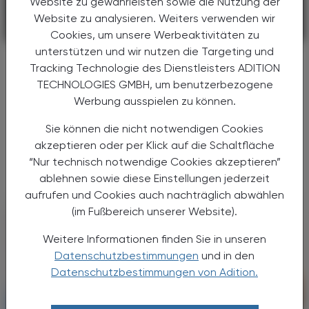
Website zu gewährleisten sowie die Nutzung der
Website zu analysieren. Weiters verwenden wir
PHARMAZIE, TARA, MEDIZIN
08. August 2026
Cookies, um unsere Werbeaktivitäten zu
unterstützen und wir nutzen die Targeting und
Neue Therapieoption
Tracking Technologie des Dienstleisters ADITION
Pankreas-Ca
TECHNOLOGIES GMBH, um benutzerbezogene
Werbung ausspielen zu können.
In einer randomisierten Phase-III-Studie
erhielten 500 Erkrankte mit vorbehandeltem,
Sie können die nicht notwendigen Cookies
metastasiertem Pankreaskarzinom entweder
akzeptieren oder per Klick auf die Schaltfläche
das neue Medikament Daraxonrasib oder
“Nur technisch notwendige Cookies akzeptieren”
eine Chemotherapie.
ablehnen sowie diese Einstellungen jederzeit
aufrufen und Cookies auch nachträglich abwählen
(im Fußbereich unserer Website).
Weitere Informationen finden Sie in unseren
Datenschutzbestimmungen
und in den
Datenschutzbestimmungen von Adition.