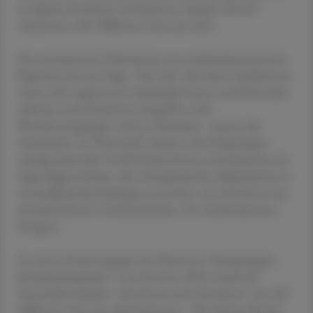
im Spital erworbenen Infektionen belaufe sich auf
mindestens 281 Millionen Euro pro Jahr.
Die zunehmende Verbreitung von antibiotikaresistenten
Bakterien hat zur Folge, "dass sich viele dieser Infektionen
nicht mehr angemessen behandeln lassen und Menschen
teilweise nach harmlosen Eingriffen oder
Wundversorgungen schwer erkranken", warnte die
Foundation. In Österreich würden sich Schätzungen
zufolge jedes Jahr 95.000 Patientinnen und Patienten im
Zuge diagnostischer oder therapeutischer Maßnahmen in
Gesundheitseinrichtungen anstecken, ein Teil davon mit
herausfordernd zu behandelnden, oft multiresistenten
Erregern.
In einem Positionspapier der Plattform "Kampf gegen
Krankenhauskeime" vom Sommer 2023 wurde der
finanzielle Schaden "sehr konservativ berechnet" mit 281
Millionen Euro pro Jahr bemessen. "Mit diesem Betrag