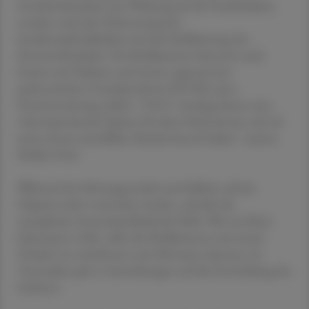
Gewichtsabnahme eine Wirkung auf die Fruchtbarkeit,
sondern auch die Verbesserung der
Insulinempfindlichkeit und die Stabilisierung des
Hormonhaushalts. Die Medikamente könnten auch
Frauen mit Diabetes und einem sogenannten
polyzystischen Ovarialsyndrom (PCOS), einer
Hormonstörung, helfen. "GLP-1 Analoga bieten eine
vielversprechende Option für diese Patientinnen, die oft
unter einem unerfüllten Kinderwunsch leiden", meinte
Schäfer-Graf.
Während der Schwangerschaft und Stillzeit soll das
Präparat nicht verwendet werden, schreibt die
europäische Arzneimittelbehörde EMA. Wer ein Kind
bekommen wolle, sollte die Medikamente mit einem
Vorlauf von mindestens zwei Monaten absetzen. In
Tierstudien gab es Auswirkungen auf die Entwicklung des
Embryos.