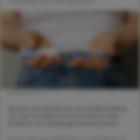
16. Dezember 2024
Artikel drucken
© Shutterstock
Spritzen zum Abnehmen und zur Behandlung
von Typ-2-Diabetes können wohl zu einer
Zunahme von Schwangerschaften führen.
Darauf weisen nun Medizinerinnen und Mediziner aus