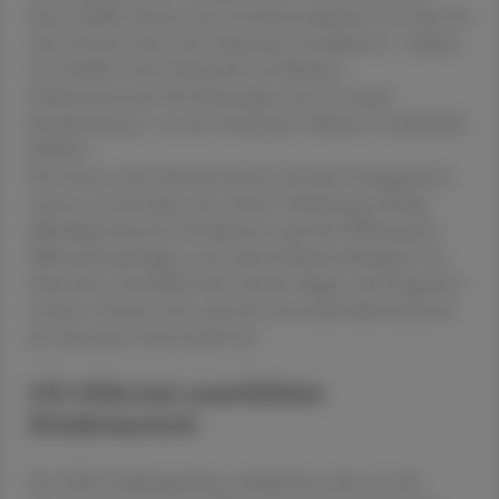
ihren Zyklus: Bereits eine Gewichtsreduktion von fünf bis
zehn Prozent kann den Eisprung normalisieren", erklärte
Ute Schäfer-Graf, Oberärztin am Berliner
Diabeteszentrum für Schwangere des St. Joseph
Krankenhauses, von der Deutschen Diabetes Gesellschaft
(DDG).
Für Frauen ohne Kinderwunsch, die diese Fertigspritzen
nutzen, ist deswegen eine sichere Verhütung wichtig.
Allerdings könnten die Spritzen auch die Wirkung der
Pille beeinträchtigen, etwa durch Nebenwirkungen wie
Erbrechen, Durchfall oder weil der Magen sich langsamer
entleere. Darauf weist auch die Arzneimittelkommission
der deutschen Ärzteschaft hin.
Oft Hilfe bei unerfülltem
Kinderwunsch
Der DDG-Stellungnahme zufolge hat nicht nur die