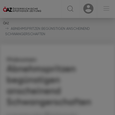
☰
USER
USER
ABNEHMSPRITZEN BEGÜNSTIGEN ANSCHEINEND
SCHWANGERSCHAFTEN
Phänomen
Abnehmspritzen
begünstigen
anscheinend
Schwangerschaften