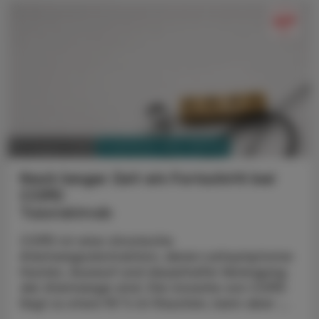
PHARMAZIE, TARA, MEDIZIN
03. August 2026
Nach langer Zeit ein Fortschritt bei
COPD
Tozorakimab
COPD ist eine chronische
Atemwegsobstruktion, deren Leitsymptome
Husten, Auswurf und dauerhafte Verengung
der Atemwege sind. Die Ursache von COPD
liegt zu etwa 90 % im Rauchen, kann aber ...