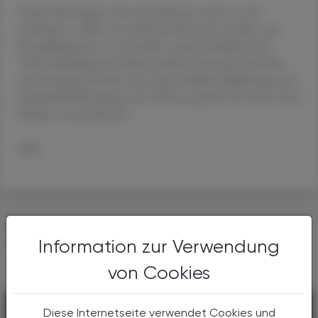
Damit Schwangere ohne die Spritzen nicht zu viel
zunehmen, sollten sie umfassend beraten werden, um
Komplikationen zu vermeiden, meinte Schäfer-Graf.
"Diese Medikamente haben großes Potenzial, doch ihre
Anwendung erfordert eine enge ärztliche Begleitung und
individuelle Beratung, um Chancen gezielt zu nutzen und
Risiken zu minimieren."
APA
DAS KÖNNTE SIE AUCH
Information zur Verwendung
INTERESSIEREN
von Cookies
Diese Internetseite verwendet Cookies und