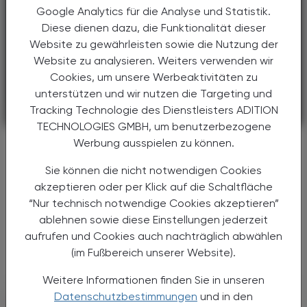
Google Analytics für die Analyse und Statistik.
Diese dienen dazu, die Funktionalität dieser
Website zu gewährleisten sowie die Nutzung der
Website zu analysieren. Weiters verwenden wir
Cookies, um unsere Werbeaktivitäten zu
unterstützen und wir nutzen die Targeting und
Tracking Technologie des Dienstleisters ADITION
PHARMAZIE, TARA, MEDIZIN
08. August 2026
TECHNOLOGIES GMBH, um benutzerbezogene
Neue Therapieoption
Werbung ausspielen zu können.
Pankreas-Ca
Sie können die nicht notwendigen Cookies
akzeptieren oder per Klick auf die Schaltfläche
In einer randomisierten Phase-III-Studie
erhielten 500 Erkrankte mit vorbehandeltem,
“Nur technisch notwendige Cookies akzeptieren”
metastasiertem Pankreaskarzinom entweder
ablehnen sowie diese Einstellungen jederzeit
das neue Medikament Daraxonrasib oder
aufrufen und Cookies auch nachträglich abwählen
eine Chemotherapie.
(im Fußbereich unserer Website).
Weitere Informationen finden Sie in unseren
Datenschutzbestimmungen
und in den