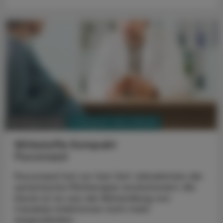
PHARMAZIE, TARA, MEDIZIN
03. August 2026
Wirkstoffe Kompakt
Fluconazol
Fluconazol hat vor fast fünf Jahrzehnten die
systemische Pilztherapie revolutioniert. Bis
heute ist es aus der Behandlung von
Candida-Infektionen nicht mehr
wegzudenken.