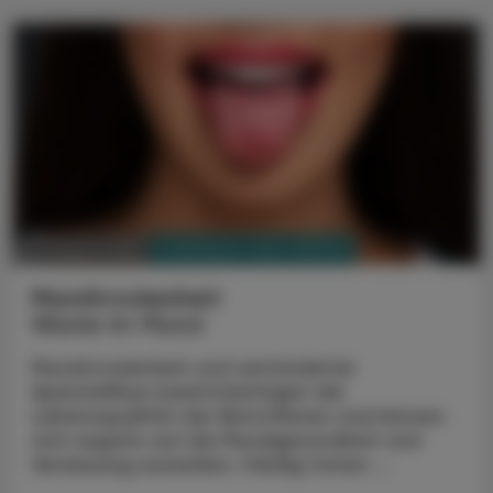
PHARMAZIE, TARA, MEDIZIN
03. August 2026
Mundtrockenheit
Wüste im Mund
Mundtrockenheit und verminderter
Speichelfluss beeinträchtigen die
Lebensqualität der Betroffenen und können
sich negativ auf die Mundgesundheit und
Verdauung auswirken. Häufig treten ...