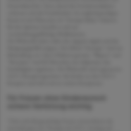
Deutschland hin. Denn durch die Gewichtsreduktion
verbessere sich die Fruchtbarkeit. Im englischsprachigen
Raum ist das Phänomen als "Ozempic Babys" bekannt.
Bei den Spritzen handelt es sich um
verschreibungspflichtige Medikamente.
Die Wirkstoffe darin sollen den Appetit zügeln und das
Sättigungsgefühl steigern. Das Mittel "Ozempic" wird zur
Behandlung von Typ-2-Diabetes genutzt, "Wegovy" und
"Mounjaro" sind für Menschen mit Adipositas, also
Fettleibigkeit zugelassen. Die Wirkstoffe sind sogenannte
GLP-1-Rezeptoragonisten. Sie binden an den GLP-1-
Rezeptor und teils noch an weitere Rezeptoren.
Für Frauen ohne Kinderwunsch
sichere Verhütung wichtig
"Viele stark übergewichtige Frauen unterschätzen die
Auswirkungen der Therapie mit GLP-1 Analoga auf