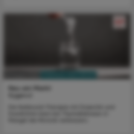
PHARMAZIE, TARA, MEDIZIN
03. August 2026
Neu am Markt
Kygevvi
Die Nukleosid-Therapie mit Doxecitin und
Doxribtimin kann bei Thymidinkinase-2-
Mangel die Motorik verbessern.