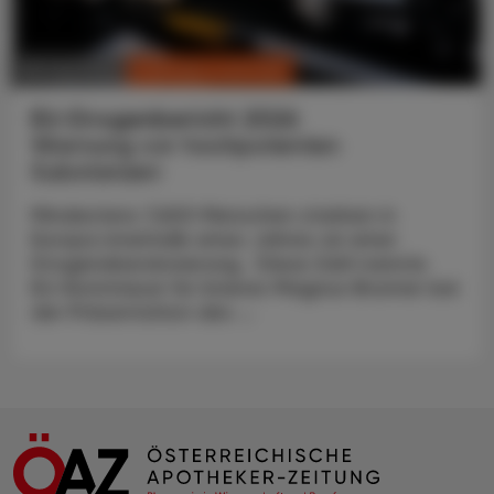
CHRONIK & HISTORIE
30. Juni 2026
EU-Drogenbericht 2026
Warnung vor hochpotenten
Substanzen
Mindestens 7.600 Menschen starben in
Europa innerhalb eines Jahres an einer
Drogenüberdosierung. Diese Zahl nannte
EU-Kommissar für Inneres Magnus Brunner bei
der Präsentation des ...