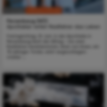
CHRONIK & HISTORIE
10. Juli 2026
Persenbeug (NÖ)
Apotheker rettet Radfahrer das Leben
Freitagmittag, 19. Juni. In der Apotheke in
Persenbeug läuft der Alltag – bis zwei
Radfahrer hereinkommen. Einer von ihnen, ein
75-jähriger Tiroler, wirkt angeschlagen:
starker ...