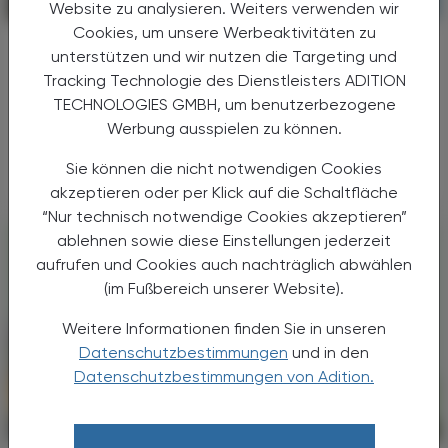
CHRONIK & HISTORIE
17. Juli 2026
Website zu analysieren. Weiters verwenden wir
Cookies, um unsere Werbeaktivitäten zu
Arbeitsbelastung
unterstützen und wir nutzen die Targeting und
Hitzeschutzverordnung
Tracking Technologie des Dienstleisters ADITION
TECHNOLOGIES GMBH, um benutzerbezogene
Hohe Temperaturen sind ein Problem für
Werbung ausspielen zu können.
Beschäftigte – und auf Dauer auch für
Unternehmen.
Sie können die nicht notwendigen Cookies
akzeptieren oder per Klick auf die Schaltfläche
“Nur technisch notwendige Cookies akzeptieren”
ablehnen sowie diese Einstellungen jederzeit
aufrufen und Cookies auch nachträglich abwählen
(im Fußbereich unserer Website).
Weitere Informationen finden Sie in unseren
Datenschutzbestimmungen
und in den
Datenschutzbestimmungen von Adition.
CHRONIK & HISTORIE
13. Juli 2026