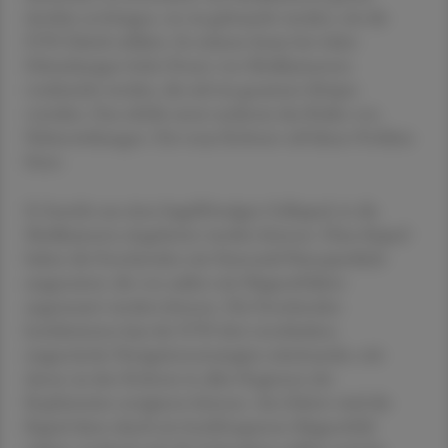
dorthin zu bringen, wo sie gebraucht werden, wie die
ETH Zürich erklärte. So müssen heute bei vielen
Erkrankungen hohe Dosen von Medikamenten
verabreicht werden, die sich im gesamten Körper
verteilen. Das erhöht unter anderem das Risiko von
Nebenwirkungen. Der neue Roboter soll dieses Problem
lösen.
Er besteht aus einer kugelförmigen Gelkapsel, in die
Medikamente eingebettet werden können. Diese Kapsel
haben die Forschenden mit Eisenoxid-Nanopartikeln
ausgestattet, die von außen mit Magnetfeldern
angesteuert werden können. Die Forschenden
kombinierten laut der ETH drei verschiedene
magnetische Navigationsstrategien miteinander, mit
denen sie den Roboter in allen Regionen der
Kopfarterien navigieren können. Am Zielort wird die
Kapsel dann durch ein hochfrequentes Magnetfeld