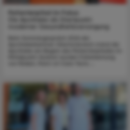
CHRONIK & HISTORIE
11. Juli 2026
Patientenpfad im Fokus
Die Apotheke als Startpunkt
moderner Gesundheitsversorgung
Beim Sommergespräch 2026 der
Apothekerkammer Oberösterreich stand die
Apotheke am Beginn des Patientenpfades im
Mittelpunkt: Konkret wurden Früherkennung
von Risiken, Point-of-Care-Tests ...