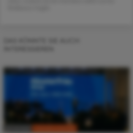
erhitzt, wodurch sich die Gelstruktur auflöst und das
Medikament freigibt.
DAS KÖNNTE SIE AUCH
INTERESSIEREN
CHRONIK & HISTORIE
26. Juli 2026