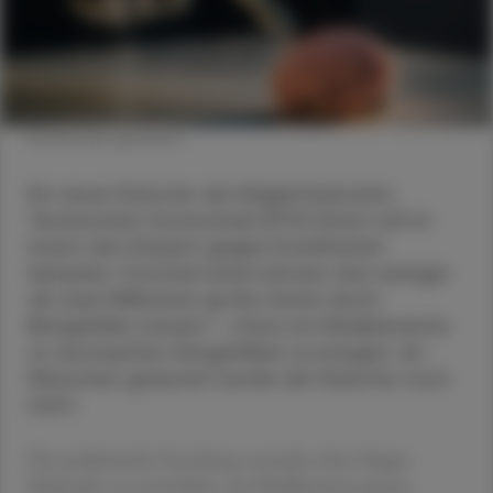
© künstlich generiert
Ein neuer Roboter der Eidgenössischen
Technischen Hochschule (ETH) Zürich soll im
Innern des Körpers gegen Krankheiten
kämpfen. Forscher:innen können das weniger
als zwei Millimeter große Gerät durch
Blutgefäße steuern – etwa um Medikamente
zu verstopften Hirngefäßen zu bringen. An
Menschen getestet wurde der Roboter noch
nicht.
Die medizinische Forschung versucht schon länger,
Methoden zu entwickeln, um Medikamente genau