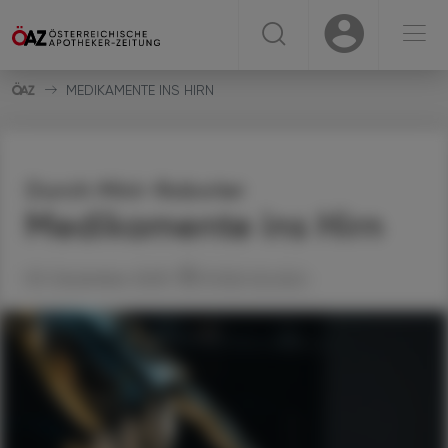
☰
USER
USER
MEDIKAMENTE INS HIRN
Durch Mini-Roboter
Medikamente ins Hirn
03. Dezember 2025
Artikel drucken