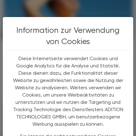
Information zur Verwendung
CHRONIK & HISTORIE
17. Juli 2026
von Cookies
Arbeitsbelastung
Hitzeschutzverordnung
Diese Internetseite verwendet Cookies und
Google Analytics für die Analyse und Statistik.
Hohe Temperaturen sind ein Problem für
Diese dienen dazu, die Funktionalität dieser
Beschäftigte – und auf Dauer auch für
Website zu gewährleisten sowie die Nutzung der
Unternehmen.
Website zu analysieren. Weiters verwenden wir
Cookies, um unsere Werbeaktivitäten zu
unterstützen und wir nutzen die Targeting und
Tracking Technologie des Dienstleisters ADITION
TECHNOLOGIES GMBH, um benutzerbezogene
Werbung ausspielen zu können.