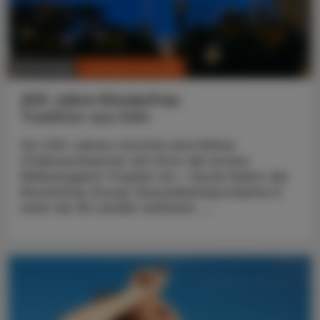
CHRONIK & HISTORIE
26. Juli 2026
200 Jahre Klosterfrau
Tradition aus Köln
Vor 200 Jahren mischte eine Kölner
Ordensschwester am Dom die ersten
Melissengeist-Tropfen an – heute liefert die
Klosterfrau Group Gesundheitsprodukte in
mehr als 30 Länder weltweit. ...