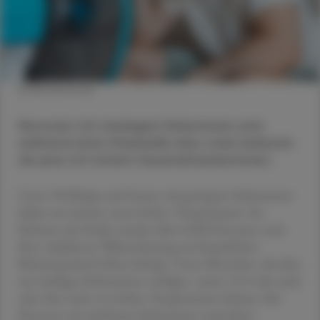
© Shutterstock
Personen mit niedrigem Ein­kommen sind
während einer Hitzewelle eher stark belastet
als jene mit hohem Haushalts­einkommen.
Unter 30-Jährige und Frauen mit geringem Einkommen
leiden am meisten unter hohen Temperaturen. Im
Rahmen der Studie wurden über 8.000 Personen nach
ihrer subjektiven Wahrnehmung zur körperlichen
Belastung durch Hitze befragt. Unter Menschen, die über
ein niedriges Einkommen verfügen, waren 51 % sehr stark
oder eher stark von hohen Temperaturen belastet. Bei
Personen mit mittlerem Einkommen sank dieser