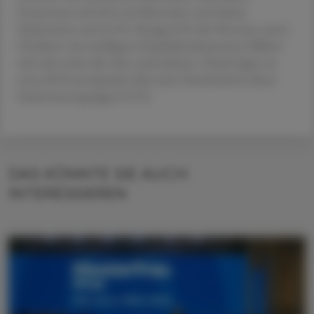
Prozentsatz auf 46 %, bei Menschen mit hohem
Einkommen auf 42,3 %. Knapp 62 % der Personen unter
30 Jahren mit niedrigem Haushaltseinkommen fühlten
sich sehr stark oder eher stark belastet. Damit lagen sie
etwa elf Prozentpunkte über dem Durchschnitt dieser
Einkommensgruppe (51 %).
DAS KÖNNTE SIE AUCH
INTERESSIEREN