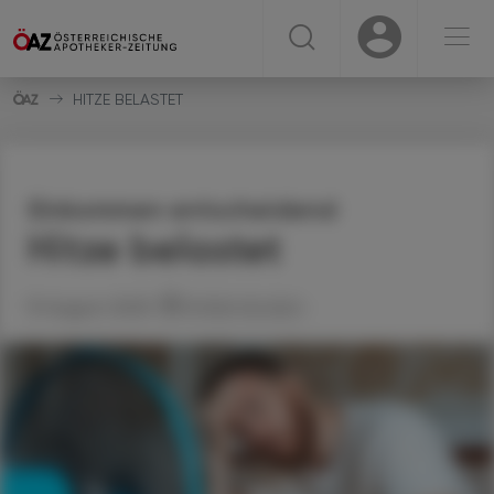
☰
USER
USER
HITZE BELASTET
Einkommen entscheidend
Hitze belastet
19. August 2025
Artikel drucken