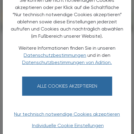
Sie können die nicht notwendigen Cookies
akzeptieren oder per Klick auf die Schaltfläche
“Nur technisch notwendige Cookies akzeptieren”
ablehnen sowie diese Einstellungen jederzeit
CHRONIK & HISTORIE
13. Juli 2026
aufrufen und Cookies auch nachträglich abwählen
(im Fußbereich unserer Website).
Asiatische Hornissen
Erster Nestfund in Österreich
Weitere Informationen finden Sie in unseren
Datenschutzbestimmungen
und in den
Zwei Primärnester der Asiatischen Hornisse
Datenschutzbestimmungen von Adition.
(Vespa velutina) wurden am 20. Juni 2026 in
Lustenau, Vorarlberg, entdeckt. Das ist
Österreichs erster dokumentierter Nestfund
dieser invasiven Art.
ALLE COOKIES AKZEPTIEREN
Nur technisch notwendige Cookies akzeptieren
Individuelle Cookie Einstellungen