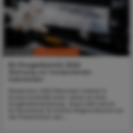
CHRONIK & HISTORIE
30. Juni 2026
EU-Drogenbericht 2026
Warnung vor hochpotenten
Substanzen
Mindestens 7.600 Menschen starben in
Europa innerhalb eines Jahres an einer
Drogenüberdosierung. Diese Zahl nannte
EU-Kommissar für Inneres Magnus Brunner bei
der Präsentation des ...