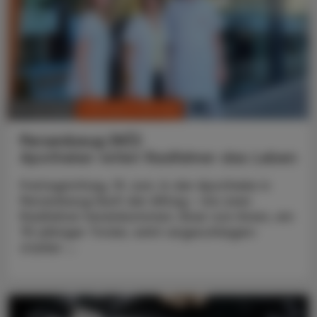
CHRONIK & HISTORIE
10. Juli 2026
Persenbeug (NÖ)
Apotheker rettet Radfahrer das Leben
Freitagmittag, 19. Juni. In der Apotheke in
Persenbeug läuft der Alltag – bis zwei
Radfahrer hereinkommen. Einer von ihnen, ein
75-jähriger Tiroler, wirkt angeschlagen:
starker ...