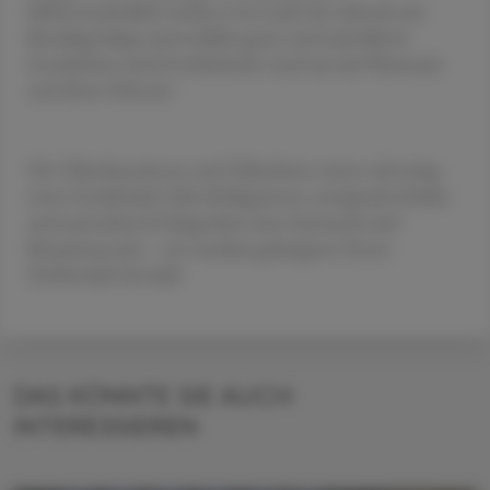
Selbstverständlich wurde er im Laufe des Abends mit
Beschlag belegt und erzählte gerne und mitreißend
Geschichten und Geschichterln rund um die Pharmazie
und deren Historie.
Die Teilnehmerinnen und Teilnehmer waren sich einig:
nette Gesellschaft, liebe Kolleg:innen, anregende Inhalte
und ausreichend Gelegenheit zum Austausch und
Beisammensein – ein rundum gelungenes Event.
Hoffentlich bis bald.
DAS KÖNNTE SIE AUCH
INTERESSIEREN