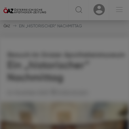
☰
USER
USER
EIN „HISTORISCHER“ NACHMITTAG
Besuch im Grazer Apothekenmuseum
Ein „historischer“
Nachmittag
24. November 2025
Artikel drucken