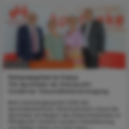
CHRONIK & HISTORIE
11. Juli 2026
Patientenpfad im Fokus
Die Apotheke als Startpunkt
moderner Gesundheitsversorgung
Beim Sommergespräch 2026 der
Apothekerkammer Oberösterreich stand die
Apotheke am Beginn des Patientenpfades im
Mittelpunkt: Konkret wurden Früherkennung
von Risiken, Point-of-Care-Tests ...