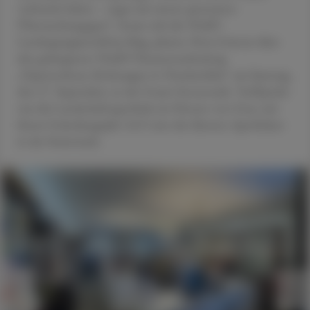
verbracht haben – sogar mit einem spontanen
Überraschungsgast“, freute sich die VAAÖ-
Landesgruppenobfrau Mag. pharm. Petra Griesser über
den gelungenen VAAÖ-Themennachmittag
„Vipernschnur, Krebsaugen & Drachenblut“ am Samstag,
den 27. September, in der Grazer Innenstadt. Treffpunkt
war die Landschaftsapotheke im Herzen von Graz, mit
ihrem Gründungsjahr 1615 eine der ältesten Apotheken
in der Steiermark.