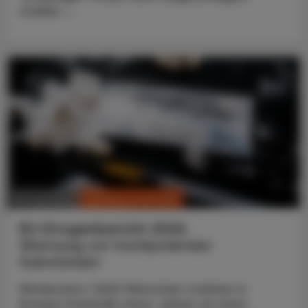
starker ...
CHRONIK & HISTORIE
30. Juni 2026
EU-Drogenbericht 2026
Warnung vor hochpotenten
Substanzen
Mindestens 7.600 Menschen starben in
Europa innerhalb eines Jahres an einer