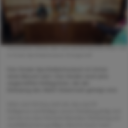
Interessante, schöne, aber auch skurrile Exponate findet man
im Grazer Apothekenmuseum. © beigestellt
Das Grazer Apothekenmuseum ist immer
einen Besuch wert. Das fanden auch jene
angestellten Kolleg:innen, die der
Einladung des VAAÖ Steiermark gefolgt sind.
Schön wars! Ich freue mich sehr, dass rund 20
Kolleginnen und Kollegen unserer Einladung gefolgt sind
und mit uns einen historisch lehrreichen Nachmittag und
anschließend einen geselligen Abend in bester Laune