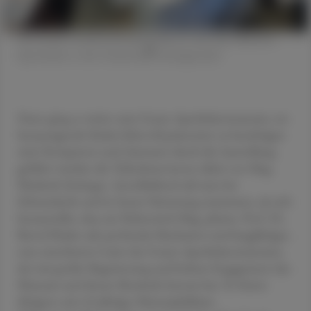
Die Grazer Landschaftsapotheke ist eine der ältesten
Apotheken in der Steiermark. © Beigestellt
Dann ging es weiter zum Grazer Apothekenmuseum, wo
herausragende Stücke liebevoll präsentiert zu besichtigen
sind. Kompetent und charmant durch die Ausstellung
geführt wurden die Teilnehmer:innen dabei von Mag.
Elisabeth Zeiringer. Anschließend saß man bei
Schmankerln und in bester Stimmung zusammen, als sich
herausstellte, dass am Nebentisch Mag. pharm. Prof. Dr.
Bernd Mader saß, profunder Buchautor und langjähriger,
nun emeritierter Leiter des Grazer Apothekenmuseums,
der mit großer Begeisterung und hohem Engagement das
Museum und dessen Bestände betreut hat. Er feierte
übrigens sein 65-jähriges Maturajubiläum.