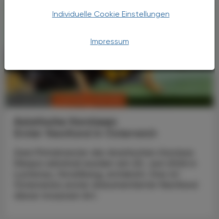
Individuelle Cookie Einstellungen
Impressum
CHRONIK & HISTORIE
13. Juli 2026
Asiatische Hornissen
Erster Nestfund in Österreich
Zwei Primärnester der Asiatischen Hornisse
(Vespa velutina) wurden am 20. Juni 2026 in
Lustenau, Vorarlberg, entdeckt. Das ist
Österreichs erster dokumentierter Nestfund
dieser invasiven Art.