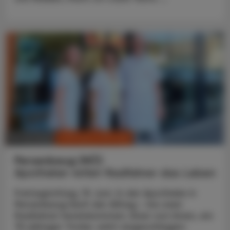
CHRONIK & HISTORIE
10. Juli 2026
Persenbeug (NÖ)
Apotheker rettet Radfahrer das Leben
Freitagmittag, 19. Juni. In der Apotheke in
Persenbeug läuft der Alltag – bis zwei
Radfahrer hereinkommen. Einer von ihnen, ein
75-jähriger Tiroler, wirkt angeschlagen: