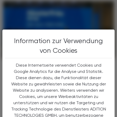
Information zur Verwendung
von Cookies
CHRONIK & HISTORIE
26. Juli 2026
Diese Internetseite verwendet Cookies und
200 Jahre Klosterfrau
Google Analytics für die Analyse und Statistik.
Tradition aus Köln
Diese dienen dazu, die Funktionalität dieser
Vor 200 Jahren mischte eine Kölner
Website zu gewährleisten sowie die Nutzung der
Ordensschwester am Dom die ersten
Website zu analysieren. Weiters verwenden wir
Melissengeist-Tropfen an – heute liefert die
Cookies, um unsere Werbeaktivitäten zu
Klosterfrau Group Gesundheitsprodukte in
unterstützen und wir nutzen die Targeting und
mehr als 30 Länder weltweit. ...
Tracking Technologie des Dienstleisters ADITION
TECHNOLOGIES GMBH, um benutzerbezogene