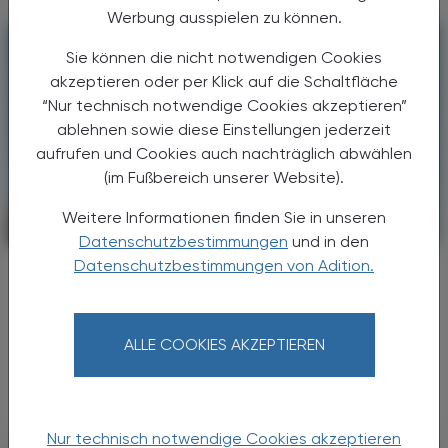
Werbung ausspielen zu können.
Sie können die nicht notwendigen Cookies
akzeptieren oder per Klick auf die Schaltfläche
“Nur technisch notwendige Cookies akzeptieren”
ablehnen sowie diese Einstellungen jederzeit
aufrufen und Cookies auch nachträglich abwählen
(im Fußbereich unserer Website).
Weitere Informationen finden Sie in unseren
CHRONIK & HISTORIE
17. Juli 2026
Datenschutzbestimmungen
und in den
Datenschutzbestimmungen von Adition.
Arbeitsbelastung
Hitzeschutzverordnung
Hohe Temperaturen sind ein Problem für
ALLE COOKIES AKZEPTIEREN
Beschäftigte – und auf Dauer auch für
Unternehmen.
Nur technisch notwendige Cookies akzeptieren