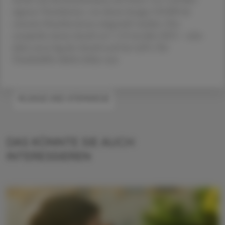
eigenen Versicherten, von denen knapp 118.000 als
exzessive Raucher:innen eingestuft wurden. Das
entspricht einem Anteil von 7,1 % im Jahr 2023 – zehn
Jahre zuvor lag der Anteil noch bei 4,8 %. Die
Dunkelziffer dürfte höher sein.
#LUNGE UND ATEMWEGE
DAS KÖNNTE SIE AUCH
INTERESSIEREN