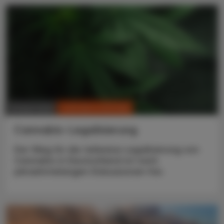
CHRONIK & HISTORIE
09. April 2024
Cannabis-Legalisierung
Der Weg für die teilweise Legalisierung von
Cannabis in Deutschland ist nach
jahrzehntelangen Diskussionen frei.