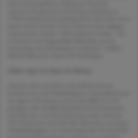
Jahren kontinuierlich zu. Nahezu ein Viertel der
exzessiven Raucher:innen (22,8 %) ist inzwischen an
COPD erkrankt (Untersuchung 2023). Zehn Jahre zuvor
lag der Anteil noch bei 19,5 %. Doch was kann dagegen
unternommen werden? „Nichtraucher:in werden – das
ist die beste und einzig richtige Maßnahme, um ein
Fortschreiten der Erkrankung zu verhindern“, erklärte
Michael Falkenstein, Experte für Suchtfragen.
Zahlen zeigen nur Spitze des Eisbergs
Zwischen 2013 und 2023 sei die Zahl der Exzessiv-
Raucher:innen und Tabaksüchtigen in Deutschland unter
den eigenen Versicherten um fast die Hälfte (47,5 %)
gestiegen, teilte die KKH Kaufmännische Krankenkasse
Ende Mai mit. Laut Hochrechnung wurden demnach
2023 bundesweit rund sechs Mio. Menschen etwa wegen
Tabakabhängigkeit o. Ä. ärztlich behandelt. Für die Studie
beruft sich die Krankenkasse auf Daten von 1,66 Mio.