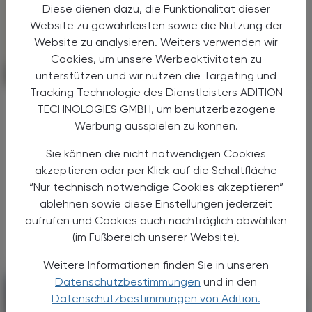
Diese dienen dazu, die Funktionalität dieser
Website zu gewährleisten sowie die Nutzung der
Website zu analysieren. Weiters verwenden wir
Cookies, um unsere Werbeaktivitäten zu
CHRONIK & HISTORIE
unterstützen und wir nutzen die Targeting und
08. Mai 2025
Tracking Technologie des Dienstleisters ADITION
Lebensjahre gehen durch Rauchen
TECHNOLOGIES GMBH, um benutzerbezogene
verloren
Werbung ausspielen zu können.
World No Tobacco Day
Sie können die nicht notwendigen Cookies
Raucher:innen, die dauerhaft nicht aufhören,
akzeptieren oder per Klick auf die Schaltfläche
verlieren im Durchschnitt etwa zehn Jahre
“Nur technisch notwendige Cookies akzeptieren”
ihrer Lebenser­wartung. Laut aktuellen
ablehnen sowie diese Einstellungen jederzeit
Berechnungen bringt jede nicht gerauchte
aufrufen und Cookies auch nachträglich abwählen
Zigarette rund 20 ...
(im Fußbereich unserer Website).
Weitere Informationen finden Sie in unseren
Datenschutzbestimmungen
und in den
Datenschutzbestimmungen von Adition.