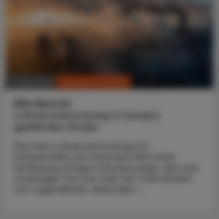
CHRONIK & HISTORIE
24. April 2023
EEA-Bericht
Luftverschmutzung in Europa
gefährdet Kinder
Die hohe Luftverschmutzung mit
Schadstoffen wie Feinstaub führt einer
Schätzung zufolge in Europa jedes Jahr zum
vorzeitigen Tod von mehr als 1.200 Kindern
und Jugendlichen. Außerdem ...