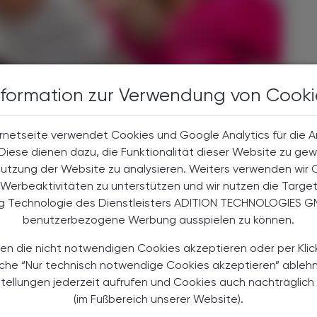
nformation zur Verwendung von Cooki
rnetseite verwendet Cookies und Google Analytics für die 
. Diese dienen dazu, die Funktionalität dieser Website zu gew
Nutzung der Website zu analysieren. Weiters verwenden wir 
Werbeaktivitäten zu unterstützen und wir nutzen die Targe
ng Technologie des Dienstleisters ADITION TECHNOLOGIES G
ixental Apotheke. © Beigestellt
Das
benutzerbezogene Werbung ausspielen zu können.
en die nicht notwendigen Cookies akzeptieren oder per Klic
äche “Nur technisch notwendige Cookies akzeptieren” ableh
stellungen jederzeit aufrufen und Cookies auch nachträglic
h war ebenso dabei. Mag. pharm. Matthias Amann
(im Fußbereich unserer Website).
lles Team-Event, bei dem alle gemeinsam für einen