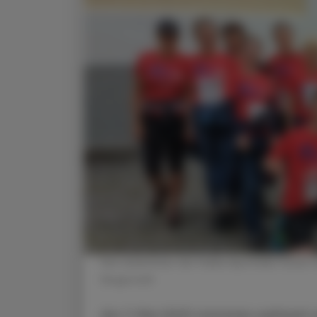
Die Läuferinnen der Fidelis Apotheke freuen 
Beigestellt
Am 7. Mai 2023 starteten weltweit 