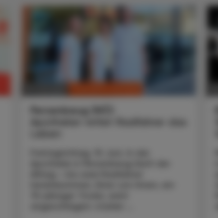
CHRONIK & HISTORIE
10. Juli 2026
30
Persenbeug (NÖ)
Apotheker rettet Radfahrer das
Leben
Freitagmittag, 19. Juni. In der
Apotheke in Persenbeug läuft der
Alltag – bis zwei Radfahrer
hereinkommen. Einer von ihnen, ein
75-jähriger Tiroler, wirkt
angeschlagen: starker ...