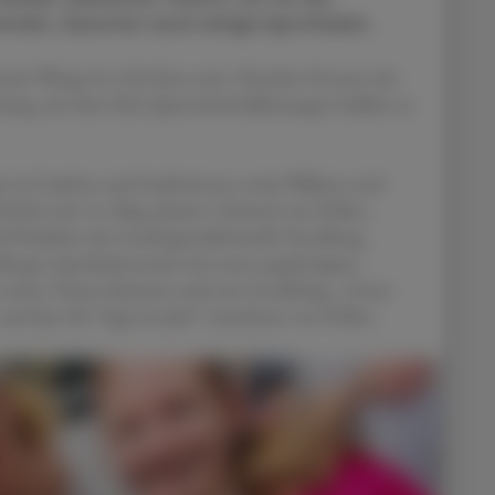
meln, darunter auch einige Apotheken.
eite Wings for Life Run statt. Hundert Prozent des
chung, mit dem Ziel, Querschnittslähmungen heilbar zu
t 44 Läufern und Läuferinnen sowie Walkern und
Höchst mit 14. Mag. pharm. Christof van Dellen,
Präsident der Landesgeschäftsstelle Vorarlberg,
lberger Apothekenteams mit extra angefertigten
n seines Teams bekamen auch ein Goodiebag. „Unser
und das 365 Tage im Jahr“, berichtete van Dellen.