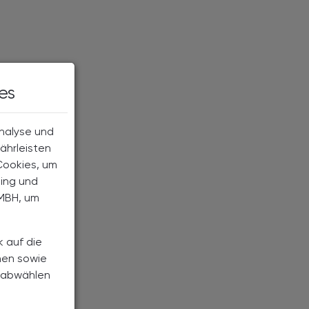
es
Analyse und
ährleisten
Cookies, um
ting und
MBH, um
 Team der Rhein-Apotheke in Höchst. © Beigestellt
k auf die
nen sowie
h abwählen