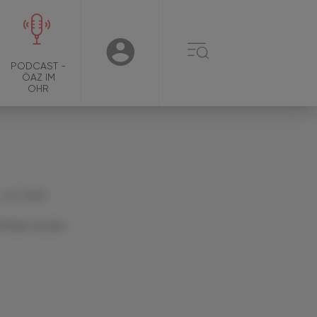
☰
USER
PODCAST -
ÖAZ IM
OHR
 Juni 2023
Artikel drucken