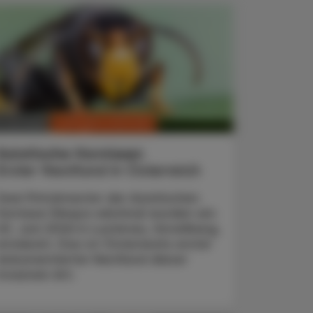
CHRONIK & HISTORIE
. Juli 2026
Asiatische Hornissen
Erster Nestfund in Österreich
Zwei Primärnester der Asiatischen
Hornisse (Vespa velutina) wurden am
20. Juni 2026 in Lustenau, Vorarlberg,
entdeckt. Das ist Österreichs erster
dokumentierter Nestfund dieser
invasiven Art.