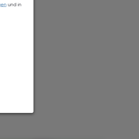
gen
und in