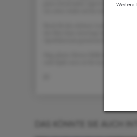
guten Zweck laufen. Egal ob man läuft oder 
Weitere 
uns schon wieder auf das nächste Jahr.“
Bereit für den nächsten Lauf ist auch das T
den Mur-Auen unterwegs war. Mag. pharm. Ul
Apothekenteam gemeinsam für die gelaufen,
Mag. pharm. Kirsten Müller-Fajt von der B
mehr Spaß, wenn sie für eine gute Sache ist
IT
DAS KÖNNTE SIE AUCH IN