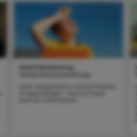
CHRONIK & HISTORIE
17. Juli 2026
13
Arbeitsbelastung
Hitzeschutzverordnung
Hohe Temperaturen sind ein Problem
n
für Beschäftigte – und auf Dauer
auch für Unternehmen.