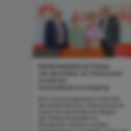
CHRONIK & HISTORIE
11. Juli 2026
Patientenpfad im Fokus
Die Apotheke als Startpunkt
moderner
Gesundheitsversorgung
Beim Sommergespräch 2026 der
Apothekerkammer Oberösterreich
stand die Apotheke am Beginn
des Patientenpfades im
Mittelpunkt: Konkret wurden
Früherkennung von Risiken, Point-of-