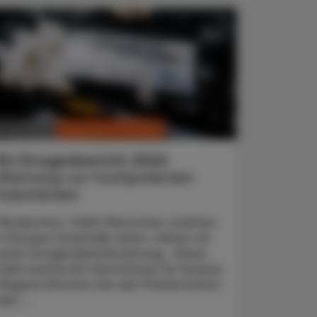
CHRONIK & HISTORIE
. Juni 2026
EU-Drogenbericht 2026
Warnung vor hochpotenten
Substanzen
Mindestens 7.600 Menschen starben
in Europa innerhalb eines Jahres an
einer Drogenüberdosierung. Diese
Zahl nannte EU-Kommissar für Inneres
Magnus Brunner bei der Präsentation
des ...