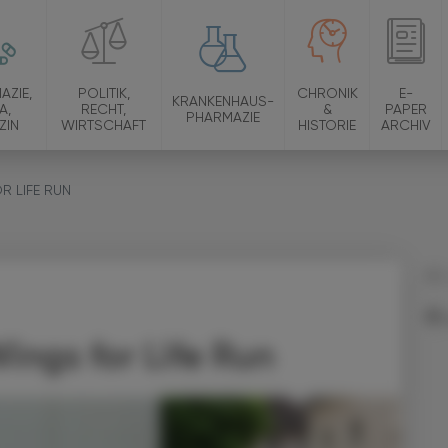
AZIE,
POLITIK,
CHRONIK
E-
KRANKENHAUS-
A,
RECHT,
&
PAPER
PHARMAZIE
ZIN
WIRTSCHAFT
HISTORIE
ARCHIV
R LIFE RUN
03.
ngs for Life Run