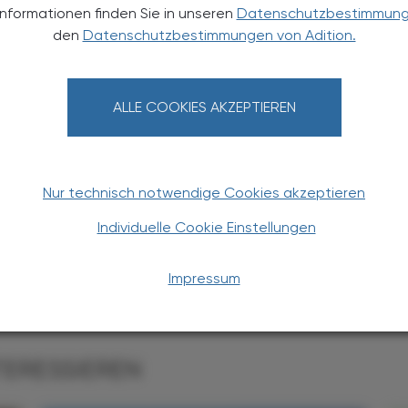
joggt – jeder hat ein Lächeln im Gesicht. Wir freuen
Informationen finden Sie in unseren
Datenschutzbestimmun
den
Datenschutzbestimmungen von Adition.
eam der Apotheke Kalsdorf, das bei bestem Wetter in
rike Walther sagte dazu: „Wir sind als
ALLE COOKIES AKZEPTIEREN
 die es nicht können“.
rixental-Apotheke ergänzte: „Bewegung macht noch
 – und fördert noch dazu den Teamspirit.“
Nur technisch notwendige Cookies akzeptieren
Individuelle Cookie Einstellungen
Impressum
TERESSIEREN