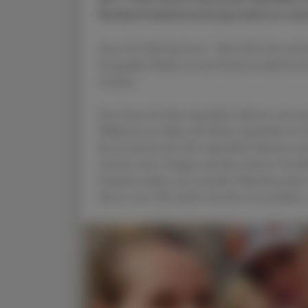
Rückenmarksforschung Geld zu sam
Zum 10. Mal fand am 7. Mai 2023 der weltw
Startgeldes fließen in die Rückenmarksfors
machen.
Das Team der Kur Apotheke Schruns war mi
Walkerinnen dabei, die Rhein-Apotheke in 
Konzessionär der Kur Apotheke Schruns und 
stattete seine Truppe und die anderen Vorar
Funktionsshirts aus und alle Teilnehmende
Motto war: Wir laufen für Ihre Gesundheit, 