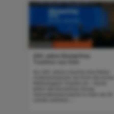
CHRONIK & HISTORIE
26. Juli 2026
200 Jahre Klosterfrau
Tradition aus Köln
Vor 200 Jahren mischte eine Kölner
Ordensschwester am Dom die erste
Melissengeist-Tropfen an – heute
liefert die Klosterfrau Group
Gesundheitsprodukte in mehr als 30
Länder weltweit. ...