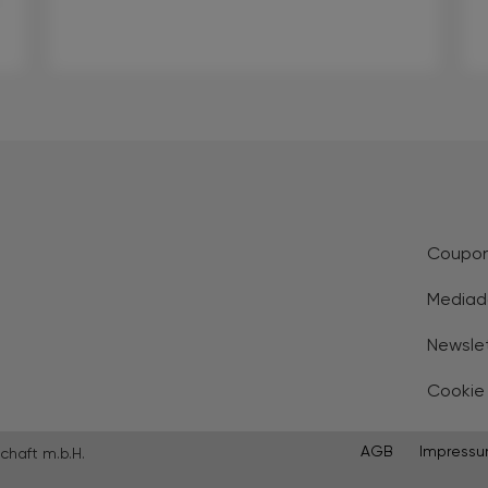
Coupo
Mediad
Newsle
Cookie
AGB
Impress
chaft m.b.H.