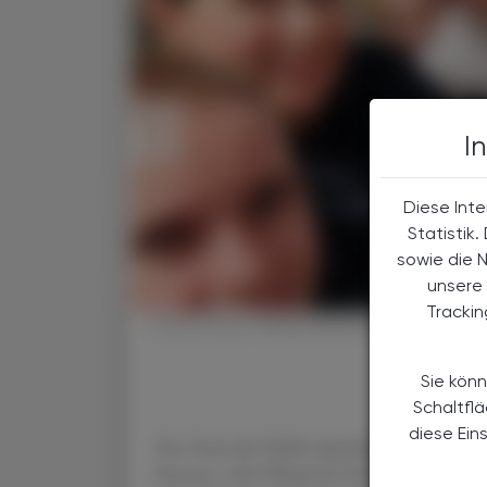
I
Diese Inte
Statistik
sowie die 
unsere 
Tracki
Diese stolze Truppe lief für das Team der Br
Sie könn
Schaltfl
diese Ein
Das Team der Fidelis Apotheke in Feldkirc
betonte: „Der Wings for Life Run ist ein to