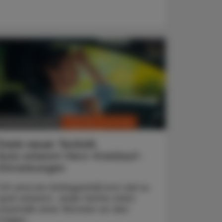
CHRONIK & HISTORIE
0. November 2024
Dank neuer Technik
Auto erkennt Herz-Kreislauf-
Erkrankungen
Oft wird ein Schlaganfall erst viel zu
spät erkannt. Jeder fünfte stirbt
innerhalb einer Wochen an den
Folgen.