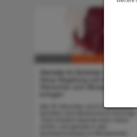
Weitere 
CHRONIK & HISTORIE
06. August 2025
Gerade im Sommer wichtig
Neue Regelung soll mehr
Menschen zum Blutspenden
bringen
Alle 90 Sekunden wird in heimischen
Spitälern eine Blutkonserve benötigt
Jede einzelne Spende kann Leben
retten, und gerade in den
Sommermonaten ist Blutspenden