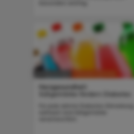
besonders wichtig.
CHRONIK & HISTORIE
03. Februar 2025
Herzgesundheit
Süßgetränke fördern Diabetes
Für jede zehnte Diabetes-Erkrankung
weltweit sind Süßgetränke
verantwortlich.