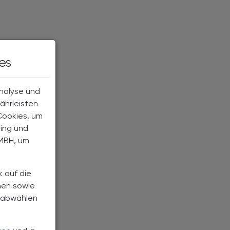
es
Analyse und
ährleisten
Cookies, um
ting und
MBH, um
k auf die
nen sowie
h abwählen