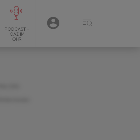
☰
USER
PODCAST -
ÖAZ IM
OHR
 März 2024
Artikel drucken