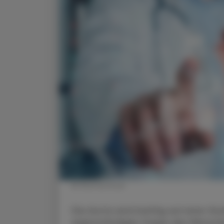
© Shutterstock
Die Aorta wird künftig auf einer Stu
eigenständiges Organ des Mensche