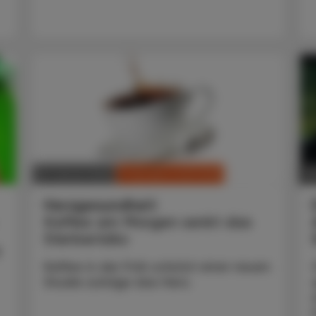
CHRONIK & HISTORIE
29. Jänner 2025
2
Herzgesundheit
Kaffee am Morgen senkt das
Sterberisiko
Kaffee in der Früh schützt einer neuen
Studie zufolge das Herz.