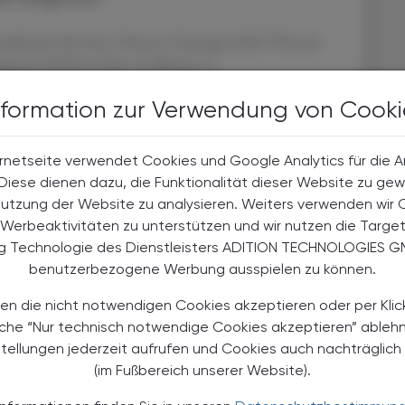
sellschaft für Herz-Thorax-Chirurgie (EACTS) und
rgeons (STS) in ihren Leitlinien zu
t.
nformation zur Verwendung von Cooki
en Leitlinien empfehlen, die Versorgung der Aorta in
 zwar unter enger Abstimmung mit anderen
rnetseite verwendet Cookies und Google Analytics für die 
rny, Ärztlicher Direktor der Klinik für Herz- und
. Diese dienen dazu, die Funktionalität dieser Website zu gew
m Freiburg.
Nutzung der Website zu analysieren. Weiters verwenden wir 
Werbeaktivitäten zu unterstützen und wir nutzen die Targe
ng Technologie des Dienstleisters ADITION TECHNOLOGIES G
benutzerbezogene Werbung ausspielen zu können.
en die nicht notwendigen Cookies akzeptieren oder per Klic
äche “Nur technisch notwendige Cookies akzeptieren” ableh
stellungen jederzeit aufrufen und Cookies auch nachträglic
(im Fußbereich unserer Website).
TERESSIEREN