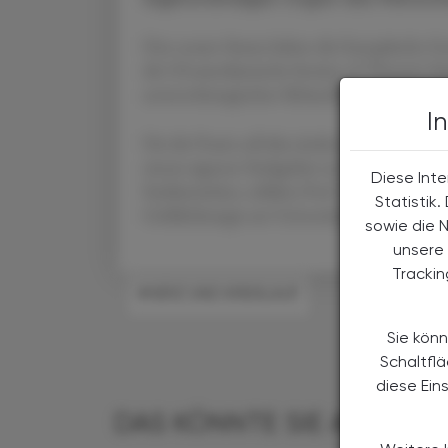
Den neuen Status haben die Europäische Ge
die US-amerikanische Society of Thoracic Su
aortenchirurgischen Behandlungen festgeleg
I
Für die Praxis soll dies ändern, dass die neu
einem eigenen Fachgebiet zu bündeln, und
Diese Inte
Fachbereichen, erklärte Prof. Dr. Martin Cze
Statistik
Gefäßchirurgie am Universitäts-Herzzentru
sowie die 
unsere 
Tracki
#HERZ UND KREISLAUF
Sie könn
Schaltfl
diese Ein
DAS KÖNNTE SIE AUCH IN