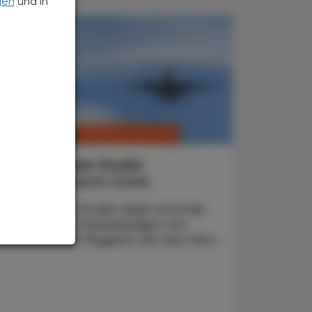
gen
und in
CHRONIK & HISTORIE
. Februar 2025
Alarmierende Studie
Fluglärm macht krank
Eine britische Studie zeigt erstmals
die konkreten Auswirkungen von
permanentem Fluglärm auf das Herz.