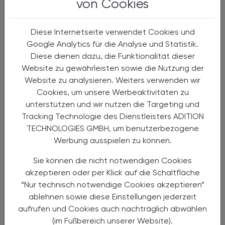
von Cookies
Diese Internetseite verwendet Cookies und
Google Analytics für die Analyse und Statistik.
Diese dienen dazu, die Funktionalität dieser
Website zu gewährleisten sowie die Nutzung der
Website zu analysieren. Weiters verwenden wir
Cookies, um unsere Werbeaktivitäten zu
unterstützen und wir nutzen die Targeting und
CHRONIK & HISTORIE
12. Februar 2023
Tracking Technologie des Dienstleisters ADITION
TECHNOLOGIES GMBH, um benutzerbezogene
Pharmazeutischer Alltag in Brasilien
Werbung ausspielen zu können.
Vida farmacêutica
Sie können die nicht notwendigen Cookies
Universitäre Lehre, Kundenbetreuung in
öffentlichen Apotheken, klinische Pharmazie,
akzeptieren oder per Klick auf die Schaltfläche
industrielles Qualitätsmanagement und
“Nur technisch notwendige Cookies akzeptieren”
magistrale Rezepturen – so facettenreich
ablehnen sowie diese Einstellungen jederzeit
wie die pharmazeutische ...
aufrufen und Cookies auch nachträglich abwählen
(im Fußbereich unserer Website).