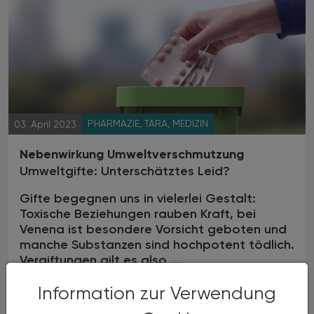
PHARMAZIE, TARA, MEDIZIN
03. April 2023
Nebenwirkung Umweltverschmutzung
Umweltgifte: Unterschätztes Leid?
Gifte begegnen uns in vielerlei Gestalt:
Toxische Beziehungen rauben Kraft, bei
Venena ist besondere Vorsicht geboten und
manche Substanzen sind hochpotent tödlich.
Vergiftungen gilt es also ...
Information zur Verwendung