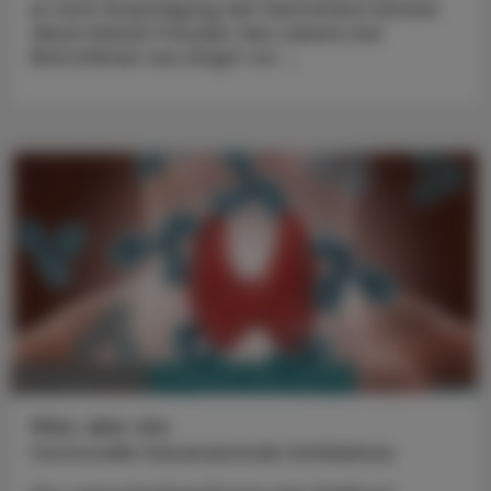
je nach Aus­prägung der Inkontinenz können
diese kleinen Freuden des Lebens bei
Betroffenen aus Angst vor ...
PHARMAZIE, TARA, MEDIZIN
02. August 2022
Klein, aber oho
Hormonelle Steuerzentrale Schilddrüse