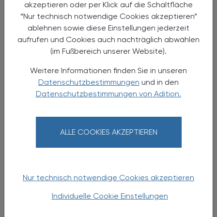
Screening und Testen in der Apotheke
akzeptieren oder per Klick auf die Schaltfläche
“Nur technisch notwendige Cookies akzeptieren”
Live-Webinar
ablehnen sowie diese Einstellungen jederzeit
aufrufen und Cookies auch nachträglich abwählen
(im Fußbereich unserer Website).
Weitere Informationen finden Sie in unseren
Datenschutzbestimmungen
und in den
Datenschutzbestimmungen von Adition.
ALLE COOKIES AKZEPTIEREN
06.11.2024
, 9.00 bis 17.00 Uhr
EVENTS
Nur technisch notwendige Cookies akzeptieren
Effektive Kommunikation –
„Abenteuer-Spielplatz Apotheke“
Individuelle Cookie Einstellungen
Seminar