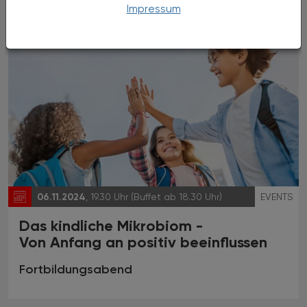
Impressum
06.11.2024
, 19.30 Uhr (Buffet ab 18.30 Uhr)
EVENTS
Das kindliche Mikrobiom -
Von Anfang an positiv beeinflussen
Fortbildungsabend