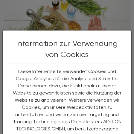
Information zur Verwendung
von Cookies
11.01.2025 - 12.01.2025
, ganztägig
EVENTS
„Phytopharmaka und Phytotherapie
Diese Internetseite verwendet Cookies und
in der Apothekenpraxis“ - Kurs II
Google Analytics für die Analyse und Statistik.
Diese dienen dazu, die Funktionalität dieser
APOfortbildung
Website zu gewährleisten sowie die Nutzung der
Website zu analysieren. Weiters verwenden wir
Cookies, um unsere Werbeaktivitäten zu
unterstützen und wir nutzen die Targeting und
Tracking Technologie des Dienstleisters ADITION
TECHNOLOGIES GMBH, um benutzerbezogene