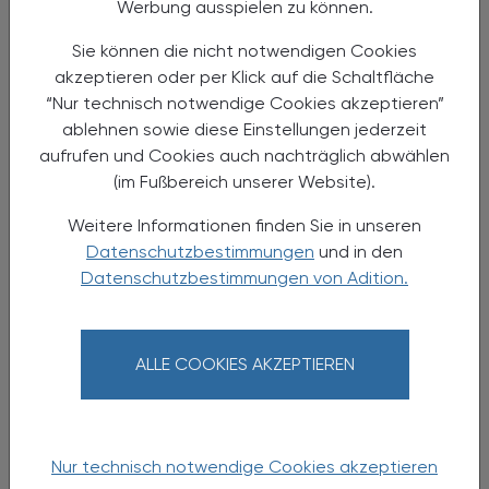
Werbung ausspielen zu können.
Sie können die nicht notwendigen Cookies
akzeptieren oder per Klick auf die Schaltfläche
“Nur technisch notwendige Cookies akzeptieren”
ablehnen sowie diese Einstellungen jederzeit
12.01.2025
, 15.00 Uhr
EVENTS
aufrufen und Cookies auch nachträglich abwählen
(im Fußbereich unserer Website).
Johnnybär - der furchtlose Affe
Weitere Informationen finden Sie in unseren
Clownstück für Menschen ab vier Jahren mit
Datenschutzbestimmungen
und in den
Diabetes
Datenschutzbestimmungen von Adition.
ALLE COOKIES AKZEPTIEREN
Nur technisch notwendige Cookies akzeptieren