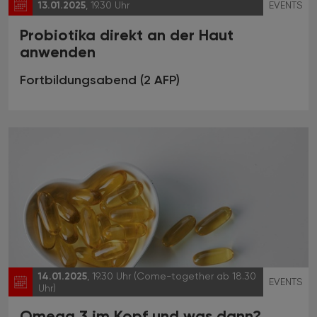
13.01.2025
, 19.30 Uhr
EVENTS
Probiotika direkt an der Haut
anwenden
Fortbildungsabend (2 AFP)
14.01.2025
, 19.30 Uhr (Come-together ab 18.30
EVENTS
Uhr)
Omega 3 im Kopf und was dann?