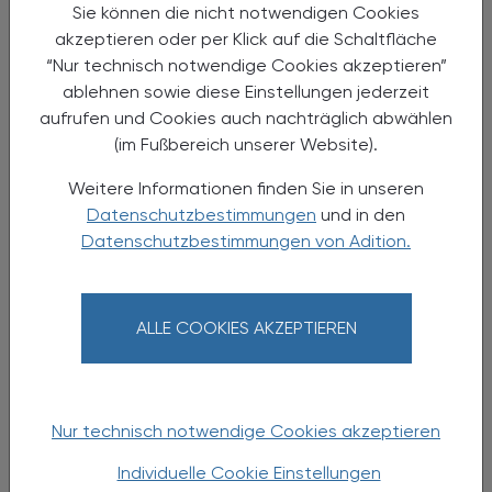
Sie können die nicht notwendigen Cookies
11.09.2025 - 09.10.2025
, 4 Termine, jeweils 9.00
akzeptieren oder per Klick auf die Schaltfläche
EVENTS
bis 17.00 Uhr
“Nur technisch notwendige Cookies akzeptieren”
Basislehrgang
ablehnen sowie diese Einstellungen jederzeit
aufrufen und Cookies auch nachträglich abwählen
der Nährstoff-Akademie Salzburg in vier
(im Fußbereich unserer Website).
Modulen
Weitere Informationen finden Sie in unseren
Datenschutzbestimmungen
und in den
Datenschutzbestimmungen von Adition.
ALLE COOKIES AKZEPTIEREN
Nur technisch notwendige Cookies akzeptieren
Individuelle Cookie Einstellungen
12.09.2025
, 9.00 bis 13.45 Uhr
EVENTS