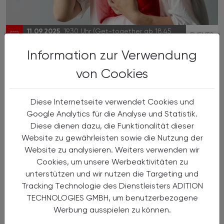
11.09.2025
, 19.30 Uhr (Get-together ab 18.45
EVENTS
Uhr)
Information zur Verwendung
Lunge im Zentrum
von Cookies
Lungenprojektwochen der LGST Tirol der ÖAK
in Kooperation mit der Reha Innsbruck und
der Universität Innsbruck
Diese Internetseite verwendet Cookies und
Google Analytics für die Analyse und Statistik.
Diese dienen dazu, die Funktionalität dieser
Website zu gewährleisten sowie die Nutzung der
Website zu analysieren. Weiters verwenden wir
Cookies, um unsere Werbeaktivitäten zu
unterstützen und wir nutzen die Targeting und
Tracking Technologie des Dienstleisters ADITION
TECHNOLOGIES GMBH, um benutzerbezogene
Werbung ausspielen zu können.