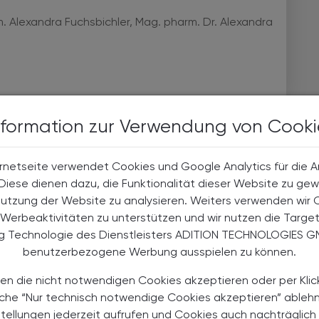
Alexandra Fuchsbichler, Mag. pharm. Dr. Alexandra
nformation zur Verwendung von Cooki
rnetseite verwendet Cookies und Google Analytics für die 
. Diese dienen dazu, die Funktionalität dieser Website zu gew
Nutzung der Website zu analysieren. Weiters verwenden wir 
Werbeaktivitäten zu unterstützen und wir nutzen die Targe
ng Technologie des Dienstleisters ADITION TECHNOLOGIES G
benutzerbezogene Werbung ausspielen zu können.
en die nicht notwendigen Cookies akzeptieren oder per Klic
äche “Nur technisch notwendige Cookies akzeptieren” ableh
TS
stellungen jederzeit aufrufen und Cookies auch nachträglic
24.10.2025 - 27.10.2025
, ganztägig
EVENTS