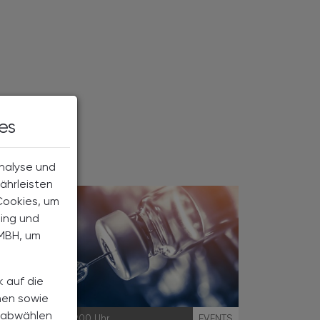
es
Analyse und
ährleisten
Cookies, um
ting und
MBH, um
k auf die
nen sowie
h abwählen
28.10.2025
, 19.00 Uhr
EVENTS