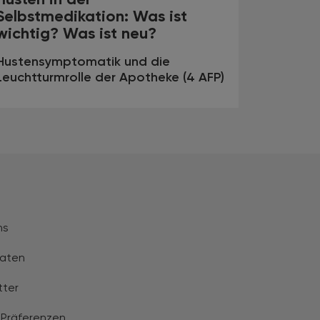
Selbstmedikation: Was ist
wichtig? Was ist neu?
Hustensymptomatik und die
Leuchtturmrolle der Apotheke (4 AFP)
ns
aten
tter
 Präferenzen