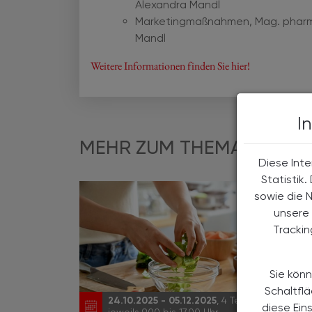
Alexandra Mandl
Marketingmaßnahmen, Mag. pharm. 
Mandl
Weitere Informationen finden Sie hier!
I
MEHR ZUM THEMA
Diese Inte
Statistik
sowie die 
unsere 
Tracki
Sie könn
Schaltfl
24.10.2025 - 05.12.2025
, 4 Termine,
EVEN
diese Ein