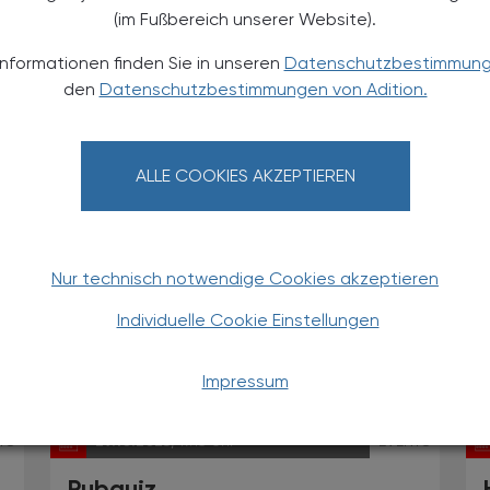
(im Fußbereich unserer Website).
Jahrestagung
Informationen finden Sie in unseren
Datenschutzbestimmun
der Deutschen, Österreichischen und
den
Datenschutzbestimmungen von Adition.
Schweizerischen Gesellschaften für
Hämatologie und Medizinische
Onkologie 2025
ALLE COOKIES AKZEPTIEREN
Nur technisch notwendige Cookies akzeptieren
Individuelle Cookie Einstellungen
Impressum
TS
29.10.2025
, 19.15 Uhr
EVENTS
Pubquiz