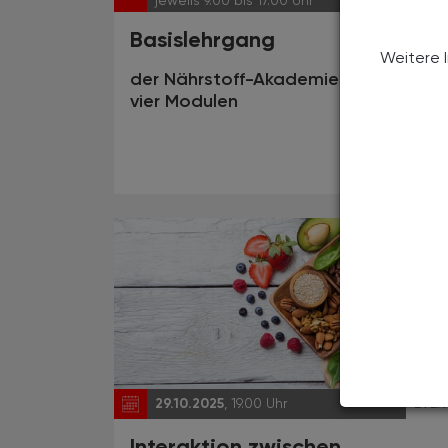
jeweils 9.00 bis 17.00 Uhr
Basislehrgang
Weitere 
der Nährstoff-Akademie Salzburg in
vier Modulen
29.10.2025
, 19.00 Uhr
EVEN
Interaktion zwischen