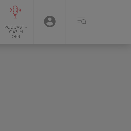
☰
USER
PODCAST -
ÖAZ IM
OHR