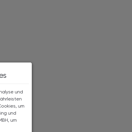
es
Analyse und
ährleisten
Cookies, um
ting und
MBH, um