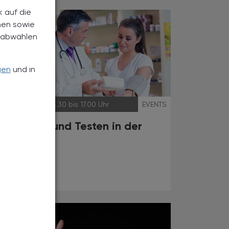
k auf die
nen sowie
h abwählen
gen
und in
24.10.2024
, 8.30 bis 17.00 Uhr
EVENTS
Screening und Testen in der
Apotheke
Live-Webinar