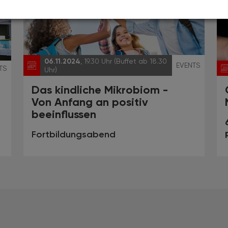
06.11.2024
, 19.30 Uhr (Buffet ab 18.30
EVENTS
TS
Uhr)
Das kindliche Mikrobiom -
Von Anfang an positiv
beeinflussen
Fortbildungsabend