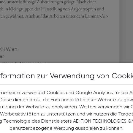
d unsterile flüssige Zubereitungen gelegt: Nach einer
ch in Kleingruppen der Herstellung von Augentropfen und
ten gewidmet. Auch auf das Arbeiten unter dem Laminar-Air-
AKH Wien
er
er Barmh. Schwestern
nformation zur Verwendung von Cooki
kum AKH Wien
rnetseite verwendet Cookies und Google Analytics für die 
. Diese dienen dazu, die Funktionalität dieser Website zu gew
Nutzung der Website zu analysieren. Weiters verwenden wir 
Werbeaktivitäten zu unterstützen und wir nutzen die Targe
ng Technologie des Dienstleisters ADITION TECHNOLOGIES G
benutzerbezogene Werbung ausspielen zu können.