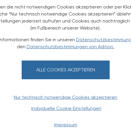
en die nicht notwendigen Cookies akzeptieren oder per Klic
äche “Nur technisch notwendige Cookies akzeptieren” ableh
stellungen jederzeit aufrufen und Cookies auch nachträglic
(im Fußbereich unserer Website).
Informationen finden Sie in unseren
Datenschutzbestimmun
den
Datenschutzbestimmungen von Adition.
TS
24.10.2024
, 19.00 bis 20.15 Uhr
EVENTS
ALLE COOKIES AKZEPTIEREN
n
Aktionstage Hausmittel
der LGSt. Salzburg
Nur technisch notwendige Cookies akzeptieren
Individuelle Cookie Einstellungen
Impressum