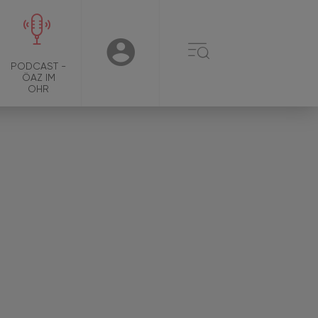
☰
USER
PODCAST -
ÖAZ IM
OHR