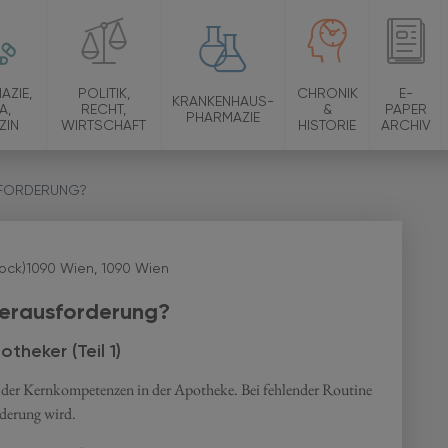
AZIE,
POLITIK,
CHRONIK
E-
KRANKENHAUS-
A,
RECHT,
&
PAPER
PHARMAZIE
ZIN
WIRTSCHAFT
HISTORIE
ARCHIV
SFORDERUNG?
tock)1090 Wien, 1090 Wien
 Herausforderung?
heker (Teil 1)
ne der Kernkompetenzen in der Apotheke. Bei fehlender Routine
rderung wird.