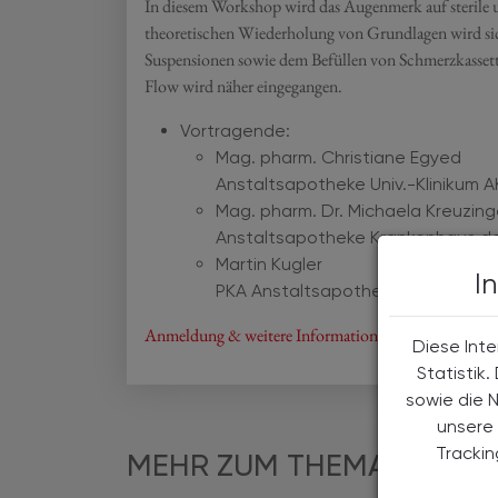
In diesem Workshop wird das Augenmerk auf sterile un
theoretischen Wiederholung von Grundlagen wird si
Suspensionen sowie dem Befüllen von Schmerzkasset
Flow wird näher eingegangen.
Vortragende:
Mag. pharm. Christiane Egyed
Anstaltsapotheke Univ.-Klinikum 
Mag. pharm. Dr. Michaela Kreuzing
Anstaltsapotheke Krankenhaus d
Martin Kugler
I
PKA Anstaltsapotheke Univ.-Klini
Anmeldung & weitere Informationen finden Sie hier!
Diese Inte
Statistik
sowie die 
unsere 
Tracki
MEHR ZUM THEMA