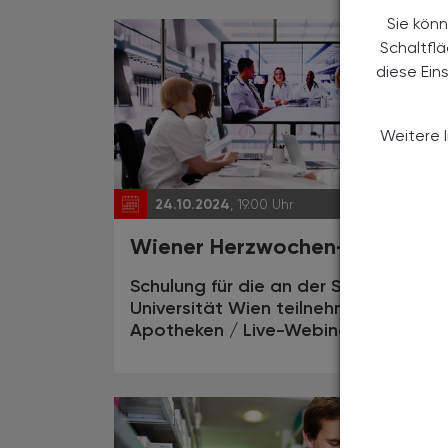
Sie könn
Schaltfl
diese Ein
Weitere 
24.10.2024
, 19.00 Uhr
EVEN
Wiener Herzwochen-Testaktio
Schulung für die an der Studie der
Universität Wien teilnehmenden
Apotheken / Live-Webinar