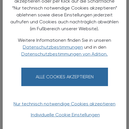
akzeptieren oder per Klick auf die Schaltfläche
bei Kindern -
“Nur technisch notwendige Cookies akzeptieren”
Wie verwende ich die
ablehnen sowie diese Einstellungen jederzeit
kindermedika.at in der Praxis?
aufrufen und Cookies auch nachträglich abwählen
(im Fußbereich unserer Website).
Fortbildungsabend
Weitere Informationen finden Sie in unseren
Datenschutzbestimmungen
und in den
Datenschutzbestimmungen von Adition.
ALLE COOKIES AKZEPTIEREN
Nur technisch notwendige Cookies akzeptieren
Individuelle Cookie Einstellungen
11.03.2025
, 19.00 Uhr
EVENTS
Klinische Pharmazie Zirkel