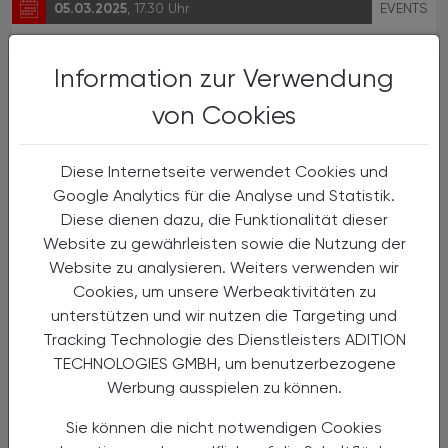
05.03.2025
, 17.30 Uhr
EVENTS
Aspirantenseminar “Vom Brutto zum
Netto”
Information zur Verwendung
von Cookies
des VAAÖ
Diese Internetseite verwendet Cookies und
Google Analytics für die Analyse und Statistik.
Diese dienen dazu, die Funktionalität dieser
Website zu gewährleisten sowie die Nutzung der
Website zu analysieren. Weiters verwenden wir
Cookies, um unsere Werbeaktivitäten zu
unterstützen und wir nutzen die Targeting und
Tracking Technologie des Dienstleisters ADITION
TECHNOLOGIES GMBH, um benutzerbezogene
Werbung ausspielen zu können.
06.03.2025
, 19.30 Uhr (Get-together ab 18.30
EVENTS
Uhr)
Sie können die nicht notwendigen Cookies
Spezifika der Antibiotika-Therapie