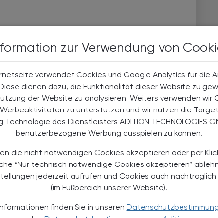
nformation zur Verwendung von Cooki
rnetseite verwendet Cookies und Google Analytics für die 
. Diese dienen dazu, die Funktionalität dieser Website zu gew
Nutzung der Website zu analysieren. Weiters verwenden wir 
Werbeaktivitäten zu unterstützen und wir nutzen die Targe
ng Technologie des Dienstleisters ADITION TECHNOLOGIES G
benutzerbezogene Werbung ausspielen zu können.
en die nicht notwendigen Cookies akzeptieren oder per Klic
äche “Nur technisch notwendige Cookies akzeptieren” ableh
stellungen jederzeit aufrufen und Cookies auch nachträglic
TS
25.03.2025
, 9.00 bis 16.00 Uhr
EVENTS
(im Fußbereich unserer Website).
1. Pharma Testing Days
Informationen finden Sie in unseren
Datenschutzbestimmun