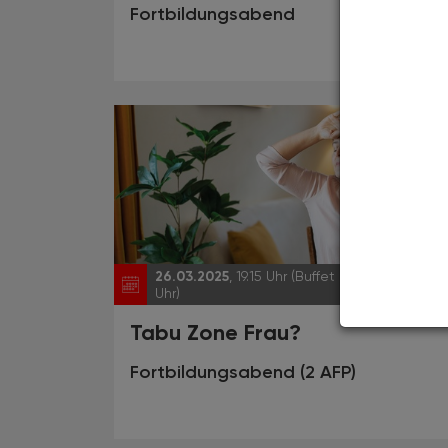
Fortbildungsabend
26.03.2025
, 19.15 Uhr (Buffet ab 18.30
EVEN
Uhr)
Tabu Zone Frau?
Fortbildungsabend (2 AFP)