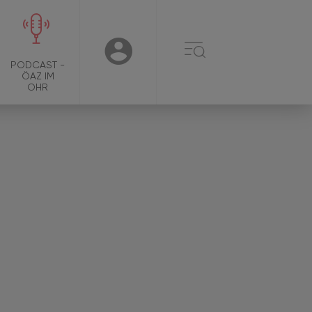
☰
USER
PODCAST -
ÖAZ IM
OHR