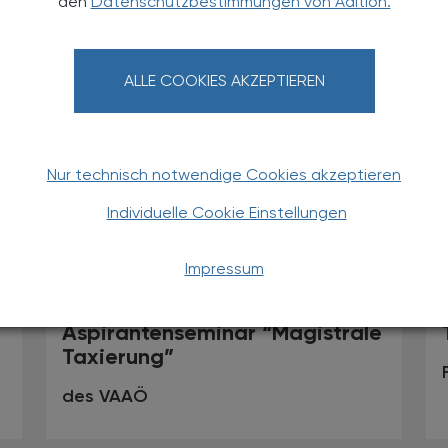
den
Datenschutzbestimmungen von Adition.
von Anton Paar Austria
ALLE COOKIES AKZEPTIEREN
Nur technisch notwendige Cookies akzeptieren
Individuelle Cookie Einstellungen
Impressum
TS
26.03.2025
, 17.30 Uhr
EVENTS
Aspirantenseminar “Magistrale
Taxierung”
des VAAÖ