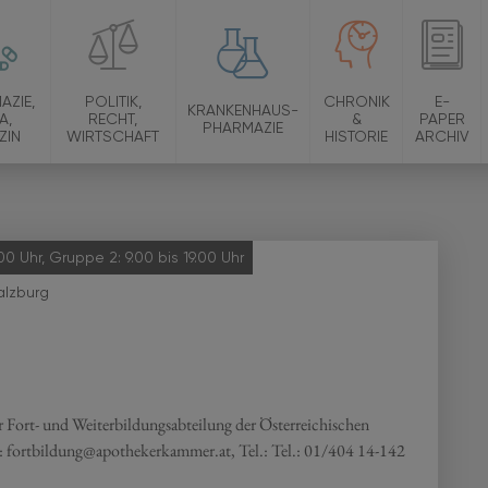
AZIE,
POLITIK,
CHRONIK
E-
KRANKENHAUS-
A,
RECHT,
&
PAPER
PHARMAZIE
ZIN
WIRTSCHAFT
HISTORIE
ARCHIV
0 Uhr, Gruppe 2: 9.00 bis 19.00 Uhr
alzburg
 Fort- und Weiterbildungsabteilung der Österreichischen
: fortbildung@apothekerkammer.at, Tel.: Tel.: 01/404 14-142