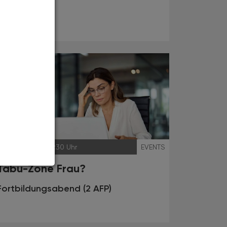
Webinar
27.03.2025
, 19.30 Uhr
EVENTS
Tabu-Zone Frau?
Fortbildungsabend (2 AFP)