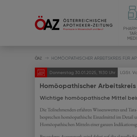
PHARM
TAR
MEDI
HOMÖOPATHISCHER ARBEITSKREIS FÜR AP
Donnerstag 30.01.2025, 19.30 Uhr
LGSt. Vo
Homöopathischer Arbeitskreis
Wichtige homöopathische Mittel beim g
Die Teilnehmenden erfahren Wissenswertes und Tara-
besprechen homöopathische Einzelmittel im Detail 
Homöopathischen Mitteln einer ganzen Indikations
Besonderes Augenmerk wird dabei auf die aktuelle Ev