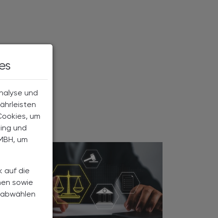
es
Analyse und
ährleisten
Cookies, um
ting und
MBH, um
k auf die
nen sowie
h abwählen