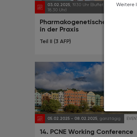
Weitere 
03.02.2025
, 19.30 Uhr (Buffet ab
EVEN
18.30 Uhr)
Pharmakogenetische Analysen
in der Praxis
Teil II (3 AFP)
05.02.2025 - 08.02.2025
, ganztägig
EVEN
14. PCNE Working Conference