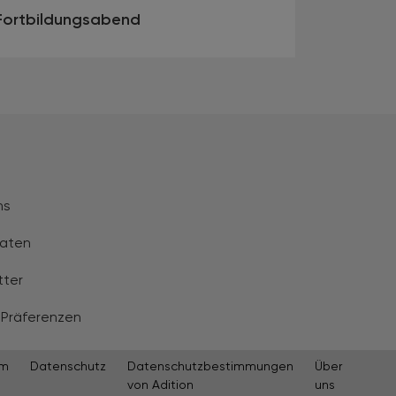
Fortbildungsabend
ns
aten
tter
 Präferenzen
um
Datenschutz
Datenschutzbestimmungen
Über
von Adition
uns