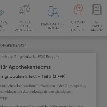
AZIE,
POLITIK,
CHRONIK
E-
KRANKENHAUS-
A,
RECHT,
&
PAPER
PHARMAZIE
ZIN
WIRTSCHAFT
HISTORIE
ARCHIV
OTHEKENTEAMS 1
rarlberg, Bergstraße 8 , 6900 Bregenz
 für Apothekenteams
rippalen Infekt - Teil 2 (3 FFP)
taugliches über bewährte Indikationen in der Homöopathie,
und widmen ihre Aufmerksamkeit den wichtigsten
gruppe.
idenzlage gelegt und Bezug auf die erfahrungsmedizinschen