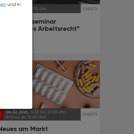
gen
und in
05.02.2025
, 17.30 Uhr
EVENTS
Aspirantenseminar
“Praktisches Arbeitsrecht”
des VAAÖ
06.02.2025
, 19.30 bis 21.00 Uhr
EVENTS
(Imbiss ab 18.45 Uhr)
Neues am Markt