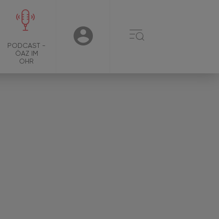
☰
USER
PODCAST -
ÖAZ IM
OHR