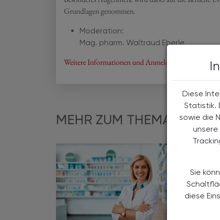
Grundlagen genommen.
Moderation:
Mag. pharm. Waltraud Eberle
Weitere Informationen und Anmeldung finden Sie hi
I
Diese Inte
Statistik
MEHR ZUM THEMA
sowie die 
unsere 
Tracki
Sie könn
Schaltfl
diese Ein