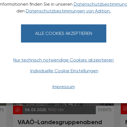
Informationen finden Sie in unseren
Datenschutzbestimmun
TS
03.02.2025
, 19.30 Uhr
EVENTS
den
Datenschutzbestimmungen von Adition.
Pharmakogenetische Analysen
in der Praxis, Teil II
ALLE COOKIES AKZEPTIEREN
Fortbildungsabend (3 AFP)
Nur technisch notwendige Cookies akzeptieren
Individuelle Cookie Einstellungen
Impressum
TS
06.02.2025
, 19.00 Uhr
EVENTS
VAAÖ-Landesgruppenabend