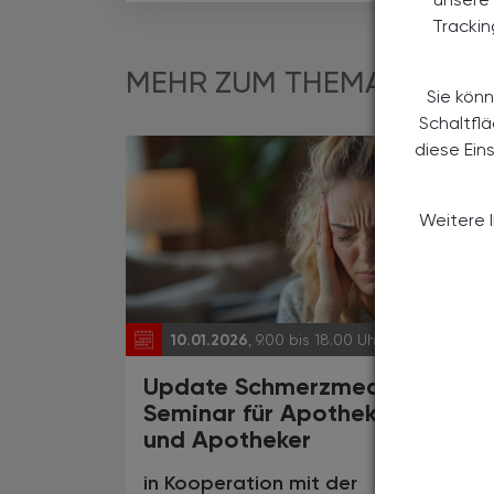
Tracki
MEHR ZUM THEMA
Sie könn
Schaltfl
diese Ein
Weitere 
10.01.2026
, 9.00 bis 18.00 Uhr
EVEN
Update Schmerzmedizin -
Seminar für Apothekerinnen
und Apotheker
in Kooperation mit der