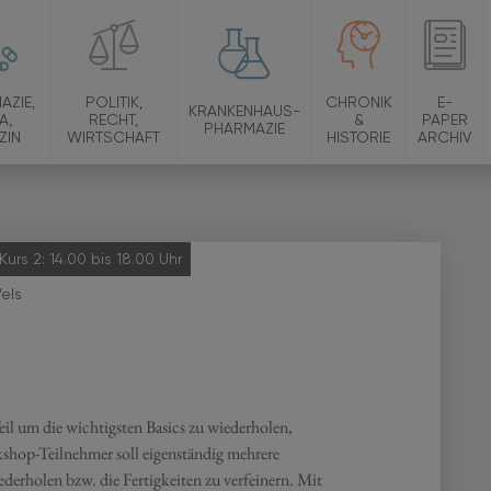
AZIE,
POLITIK,
CHRONIK
E-
KRANKENHAUS-
A,
RECHT,
&
PAPER
PHARMAZIE
ZIN
WIRTSCHAFT
HISTORIE
ARCHIV
 Kurs 2: 14.00 bis 18.00 Uhr
els
il um die wichtigsten Basics zu wiederholen,
kshop-Teilnehmer soll eigenständig mehrere
derholen bzw. die Fertigkeiten zu verfeinern. Mit