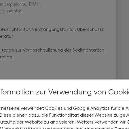
emrezepturen per E-Mail
chen werden.
es (Eichfaktor, Verdrängungsfaktor, Überschuss)
eratur
“
itorien zur Veranschaulichung der Sedimentation
torien
ompendium, Innsbruck
nformation zur Verwendung von Cooki
r Landesapotheke Salzburg
rnetseite verwendet Cookies und Google Analytics für die 
. Diese dienen dazu, die Funktionalität dieser Website zu gew
 Sie hier!
Nutzung der Website zu analysieren. Weiters verwenden wir 
Werbeaktivitäten zu unterstützen und wir nutzen die Targe