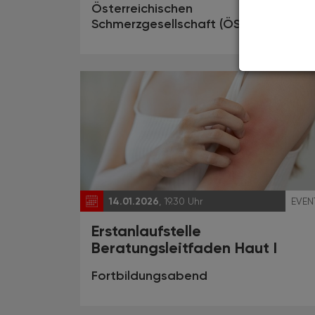
Österreichischen
Schmerzgesellschaft (ÖSG)
14.01.2026
, 19.30 Uhr
EVEN
Erstanlaufstelle
Beratungsleitfaden Haut I
Fortbildungsabend