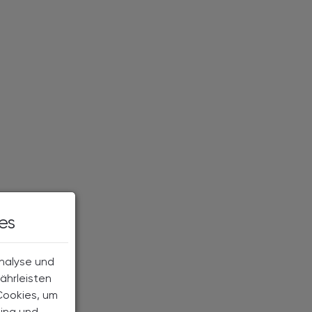
es
Analyse und
ährleisten
Cookies, um
ting und