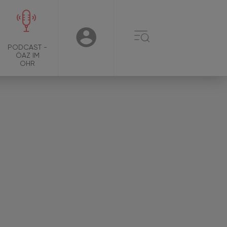
☰
USER
PODCAST -
ÖAZ IM
OHR