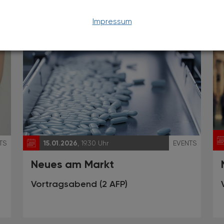
Impressum
TS
15.01.2026
, 19.30 Uhr
EVENTS
Neues am Markt
Vortragsabend (2 AFP)