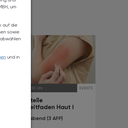
MBH, um
k auf die
nen sowie
h abwählen
gen
und in
13.01.2026
, 19.30 Uhr
EVENTS
Erstanlaufstelle
Beratungsleitfaden Haut I
Fortbildungsabend (3 AFP)