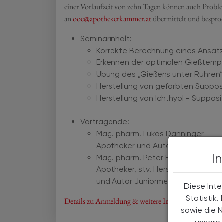
einer Vorlaufzeit von zehn Tagen können auch Probl
an
ooe@apothekerkammer.at
übermittelt und bespro
Seminarinhalt:
Korrekte Berechnung eines Ansatz
Erkennen der optimalen Gießtemp
Übung des „Gießens unter Rühren
Herstellung von gefärbten Suppos
Herstellung von Ichthyol - Supposi
Vortragende:
Mag. pharm. Lukas Danninger
Apotheker und Autor Juniormed K
I
Mag. pharm. Peter Hofbauer
Apotheker, stv. Herstellungsleite
und Autor Juniormed Kompendium
Diese Inte
Statistik
Details zu Anmeldung & weitere Informationen finden
sowie die 
unsere 