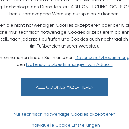
ng Technologie des Dienstleisters ADITION TECHNOLOGIES G
benutzerbezogene Werbung ausspielen zu können.
en die nicht notwendigen Cookies akzeptieren oder per Klic
äche “Nur technisch notwendige Cookies akzeptieren” ableh
stellungen jederzeit aufrufen und Cookies auch nachträglic
(im Fußbereich unserer Website).
Informationen finden Sie in unseren
Datenschutzbestimmun
den
Datenschutzbestimmungen von Adition.
10.01.2026 - 11.01.2026
, 9.00 bis
ALLE COOKIES AKZEPTIEREN
EVENTS
TS
18.00 Uhr
Phytopharmaka und
Phytotherapie in der
Apothekenpraxis - Kurs II
Nur technisch notwendige Cookies akzeptieren
Individuelle Cookie Einstellungen
Lehrgang (18 AFP)