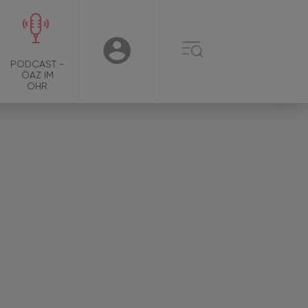
☰
USER
PODCAST -
ÖAZ IM
OHR