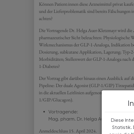
Können Patient:innen diese Arzneimittel privat kauf
und der Lieferproblematik sind bereits Fälschungen
achten?
Die Vortragende Dr. Helga Auer-Kletzmayr wird die
pharmazeutischer Sicht beleuchten: Physiologisch
Wirkmechanismus der GLP-1-Analoga, Indikation be
Dosierung, subkutane Applikation, Lagerung; Typ-2-
Morbiditäten; Stellenwert der GLP-1-Analoga nach de
1-Diabetes?
Der Vortrag gibt darüber hinaus einen Ausblick auf
Pipeline: Der duale Agonist (GLP-1/GIP) Tirzepatid 
in die aktuellen Leitlinien aufgenommen; oral appli
1/GIP/Glucagon).
I
Vortragende:
Mag. pharm. Dr. Helga Auer-Kletzmayr
Diese Inte
Statistik
Anmeldeschluss 15. April 2024.