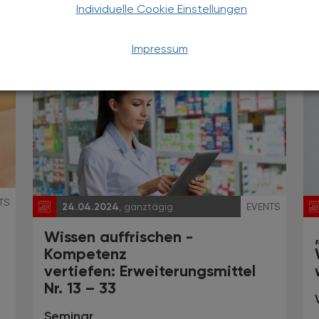
Individuelle Cookie Einstellungen
Online-Seminar
Impressum
TS
24.04.2024
, ganztägig
EVENTS
Wissen auffrischen -
Kompetenz
vertiefen:
Erweiterungsmittel
Nr. 13 – 33
Seminar