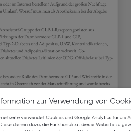
en oder im Internet bestellen? Aufgrund der großen Nachfrage
 im Umlauf. Worauf muss man als Apotheker:in bei der Abgabe
 Arzneistoff-Gruppe der GLP-1-Rezeptoragonisten aus
e Wirkungen der Darmhormone GLP-1 und GIP,
i Typ-2-Diabetes und Adipositas, UAW, Kontraindikationen,
Diabetes und Adipositas-Situation weltweit, Co-
n aktuellen Diabetes Leitlinien der ÖDG; Off-label-use bei Typ-
 die besondere Rolle des Darmhormons GIP und Wirkstoffe in der
steht in Österreich vor der Markteinführung und wurde bereits
zierbare GLP-1-Analoga; Tripel-Agonisten (GLP-
nformation zur Verwendung von Cooki
rnetseite verwendet Cookies und Google Analytics für die 
. Diese dienen dazu, die Funktionalität dieser Website zu gew