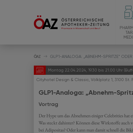
PHARM
TAR
MEDI
GLP1-ANALOGA: „ABNEHM-SPRITZE“ ODER 
Montag 22.04.2024, 19.30 bis 21.00 Uhr (Buff
Cityhotel Design & Classic, Völklplatz 1, 3100 St. 
GLP1-Analoga: „Abnehm-Spritz
Vortrag
Der Hype um das Abnehmen einiger Celebrities hat ein
Was steckt dahinter? Können diese Wirkstoffe auch 
bei Adipositas? Oder kann man damit schnell die Biki