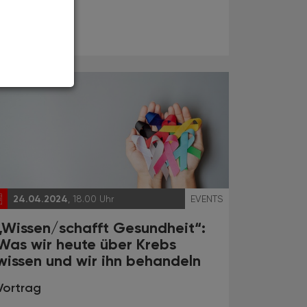
Webinar
24.04.2024
, 18.00 Uhr
EVENTS
„Wissen/schafft Gesundheit“:
Was wir heute über Krebs
wissen und wir ihn behandeln
Vortrag