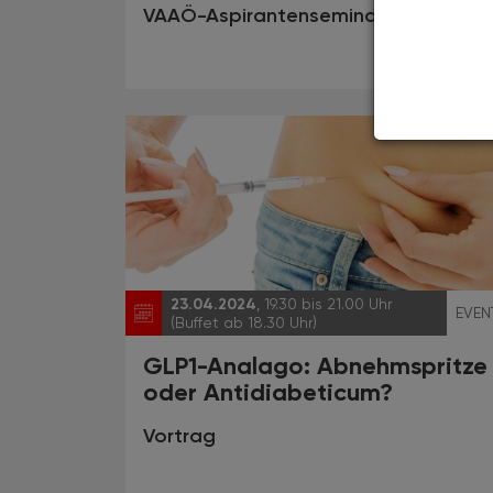
VAAÖ-Aspirantenseminar
23.04.2024
, 19.30 bis 21.00 Uhr
EVEN
(Buffet ab 18.30 Uhr)
GLP1-Analago: Abnehmspritze
oder Antidiabeticum?
Vortrag