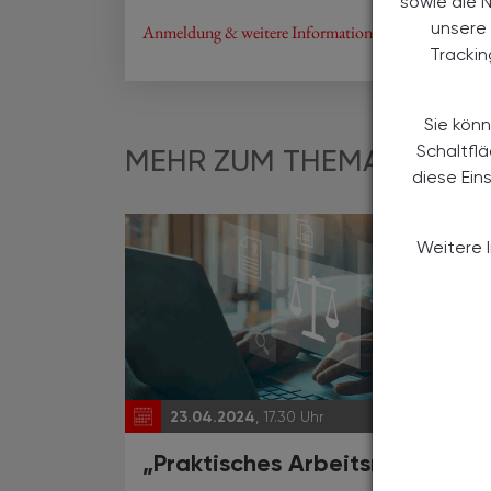
sowie die 
unsere 
Anmeldung & weitere Informationen finden Sie hier
Tracki
Sie könn
Schaltfl
MEHR ZUM THEMA
diese Ein
Weitere 
23.04.2024
, 17.30 Uhr
EVEN
„Praktisches Arbeitsrecht“