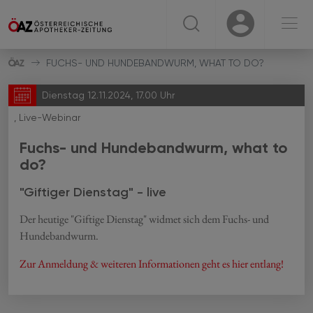
☰
USER
USER
FUCHS- UND HUNDEBANDWURM, WHAT TO DO?
Dienstag 12.11.2024, 17.00 Uhr
, Live-Webinar
Fuchs- und Hundebandwurm, what to
do?
"Giftiger Dienstag" - live
Der heutige "Giftige Dienstag" widmet sich dem Fuchs- und
Hundebandwurm.
Zur Anmeldung & weiteren Informationen geht es hier entlang!