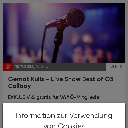
15.11.2024
, 19.30 Uhr
EVENTS
Gernot Kulis – Live Show Best of Ö3
Callboy
EXKLUSIV & gratis für VAAÖ-Mitglieder
Information zur Verwendung
von Cookies