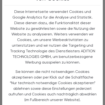
Diese Internetseite verwendet Cookies und
Google Analytics für die Analyse und Statistik.
Diese dienen dazu, die Funktionalität dieser
Website zu gewährleisten sowie die Nutzung der
Website zu analysieren. Weiters verwenden wir
Cookies, um unsere Werbeaktivitäten zu
16.11.2024
, 15.00 Uhr
EVENTS
unterstützen und wir nutzen die Targeting und
Tracking Technologie des Dienstleisters ADITION
„Johnnybär – der furchtlose Affe“
TECHNOLOGIES GMBH, um benutzerbezogene
Clownstück für Menschen ab vier Jahren mit
Werbung ausspielen zu können.
Diabestes
Sie können die nicht notwendigen Cookies
akzeptieren oder per Klick auf die Schaltfläche
“Nur technisch notwendige Cookies akzeptieren”
ablehnen sowie diese Einstellungen jederzeit
aufrufen und Cookies auch nachträglich abwählen
(im Fußbereich unserer Website).