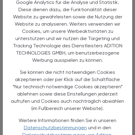
Google Analytics für die Analyse und Statistik.
Diese dienen dazu, die Funktionalität dieser
29.06.2024
, 9.00 Uhr
EVENTS
Website zu gewährleisten sowie die Nutzung der
Ganztägige Pharmakobotanische
Website zu analysieren. Weiters verwenden wir
Exkursion
Cookies, um unsere Werbeaktivitäten zu
unterstützen und wir nutzen die Targeting und
im Naturpark Kaunergrat
Tracking Technologie des Dienstleisters ADITION
TECHNOLOGIES GMBH, um benutzerbezogene
Werbung ausspielen zu können.
Sie können die nicht notwendigen Cookies
akzeptieren oder per Klick auf die Schaltfläche
“Nur technisch notwendige Cookies akzeptieren”
ablehnen sowie diese Einstellungen jederzeit
aufrufen und Cookies auch nachträglich abwählen
(im Fußbereich unserer Website).
Weitere Informationen finden Sie in unseren
Datenschutzbestimmungen
und in den
30.06.2024
, 10.00 bis 12.00 Uhr
EVENTS
Datenschutzbestimmungen von Adition.