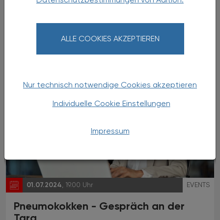
29. Salzburger Apotheker-
Kräutergarten
ALLE COOKIES AKZEPTIEREN
in Salzburg-Freisaal
Nur technisch notwendige Cookies akzeptieren
Individuelle Cookie Einstellungen
Impressum
01.07.2024
, 19.00 Uhr
EVENTS
Pneumokokken - Gespräch an der
Tara