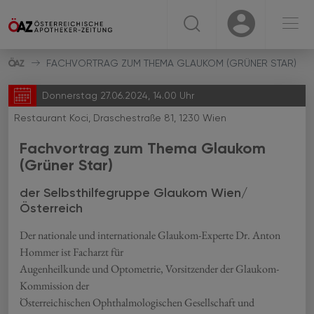
☰
USER
USER
FACHVORTRAG ZUM THEMA GLAUKOM (GRÜNER STAR)
Donnerstag 27.06.2024, 14.00 Uhr
Restaurant Koci, Draschestraße 81, 1230 Wien
Fachvortrag zum Thema Glaukom
(Grüner Star)
der Selbsthilfegruppe Glaukom Wien/
Österreich
Der nationale und internationale Glaukom-Experte Dr. Anton
Hommer ist Facharzt für
Augenheilkunde und Optometrie, Vorsitzender der Glaukom-
Kommission der
Österreichischen Ophthalmologischen Gesellschaft und