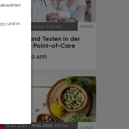
h abwählen
gen
und in
16.04.2026
, 8.30 bis 13.45 Uhr
EVENTS
Screening und Testen in der
Apotheke - Point-of-Care
Fortbildung (10 AFP)
18.04.2026 - 19.04.2026
, 9.00 bis
EVENTS