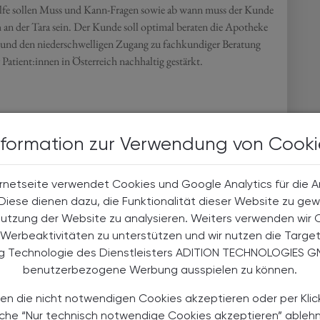
lfe sollen Muss und Kann-Fragen sowie ab wann muss der Kunde
 an der Tara sein. Der Kunde soll optimal beraten die Apotheke
n und den niederschwelligen Zugang zu fachkundiger Beratung
Patient:innen in Österreich nachhaltig gestärkt.
den Sie hier!
nformation zur Verwendung von Cooki
rnetseite verwendet Cookies und Google Analytics für die 
. Diese dienen dazu, die Funktionalität dieser Website zu gew
Nutzung der Website zu analysieren. Weiters verwenden wir 
Werbeaktivitäten zu unterstützen und wir nutzen die Targe
ng Technologie des Dienstleisters ADITION TECHNOLOGIES G
benutzerbezogene Werbung ausspielen zu können.
en die nicht notwendigen Cookies akzeptieren oder per Klic
äche “Nur technisch notwendige Cookies akzeptieren” ableh