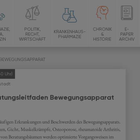
AZIE,
POLITIK,
CHRONIK
E-
KRANKENHAUS-
A,
RECHT,
&
PAPER
PHARMAZIE
ZIN
WIRTSCHAFT
HISTORIE
ARCHIV
N BEWEGUNGSAPPARAT
30 Uhr)
stadt
eratungsleitfaden Bewegungsapparat
 häufigen Erkrankungen und Beschwerden des Bewegungsapparats.
n, Gicht, Muskelkrämpfe, Osteoporose, rheumatoide Arthritis,
 von Beratungsbäumen werden optimierte Vorgangsweisen im