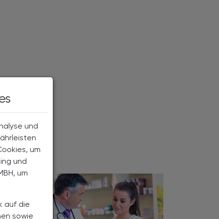
es
Analyse und
ährleisten
Cookies, um
ting und
MBH, um
k auf die
nen sowie