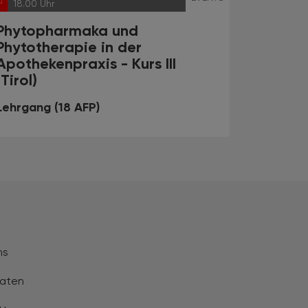
18.00 Uhr
Phytopharmaka und
Phytotherapie in der
Apothekenpraxis - Kurs III
(Tirol)
Lehrgang (18 AFP)
ns
aten