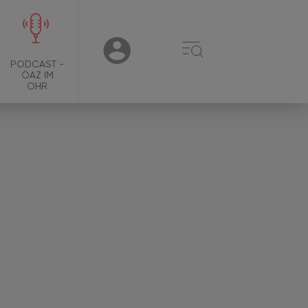
☰
USER
PODCAST -
ÖAZ IM
OHR