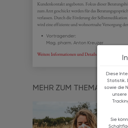
Kundenkontakt angeboten. Fokus dieser Beratungshi
zum Arzt geschickt werden für das Beratungsgespräch
verlassen. Durch die Förderung der Selbstmedikatio
wird eine effiziente und wohnortnahe Versorgung der 
Vortragender:
Mag. pharm. Anton Kreuzer
Weitere Informationen und Details zur Anmeldung fin
I
Diese Inte
Statistik
MEHR ZUM THEMA
sowie die 
unsere 
Tracki
Sie könn
Schaltfl