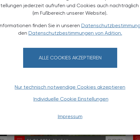
stellungen jederzeit aufrufen und Cookies auch nachträglic
(im Fußbereich unserer Website).
Informationen finden Sie in unseren
Datenschutzbestimmun
TS
15.04.2026
, 19.00 Uhr
EVENTS
den
Datenschutzbestimmungen von Adition.
Klinische Pharmazie Zirkel
Arbeitskreis für Apothekerinnen und
ALLE COOKIES AKZEPTIEREN
Apotheker (4 AFP)
Nur technisch notwendige Cookies akzeptieren
Individuelle Cookie Einstellungen
Impressum