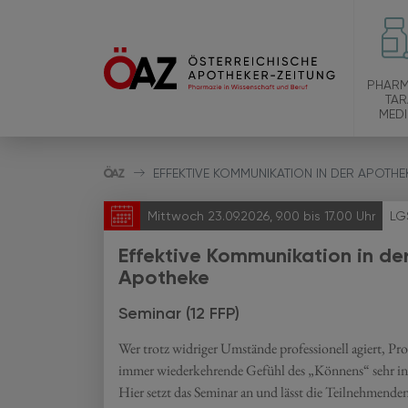
PHARM
TAR
MEDI
EFFEKTIVE KOMMUNIKATION IN DER APOTHE
Mittwoch 23.09.2026, 9.00 bis 17.00 Uhr
LG
Effektive Kommunikation in de
Apotheke
Seminar (12 FFP)
Wer trotz widriger Umstände professionell agiert, P
immer wiederkehrende Gefühl des „Könnens“ sehr in 
Hier setzt das Seminar an und lässt die Teilnehmenden