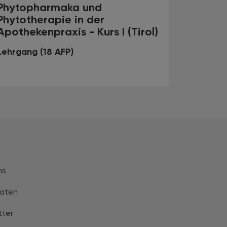
Phytopharmaka und
Phytotherapie in der
Apothekenpraxis - Kurs I (Tirol)
Lehrgang (18 AFP)
ns
aten
tter