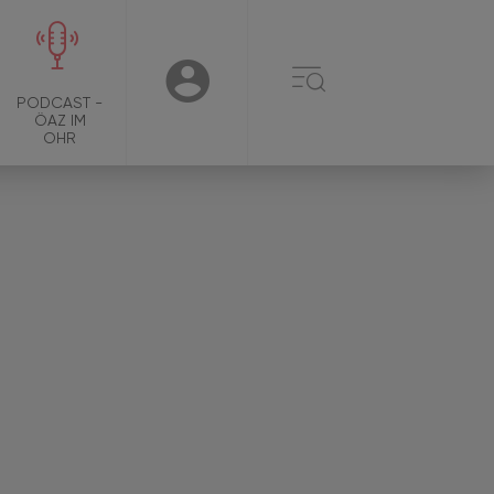
☰
USER
PODCAST -
ÖAZ IM
OHR