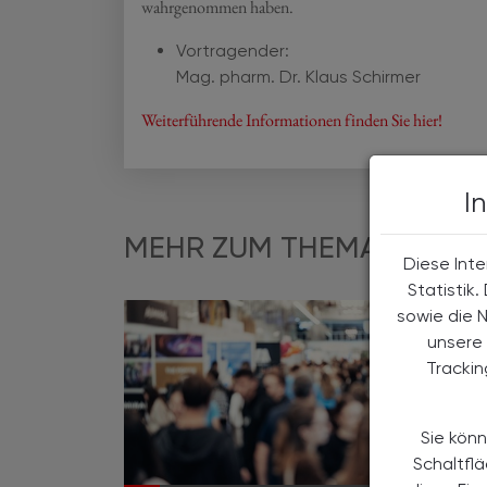
wahrgenommen haben.
Vortragender:
Mag. pharm. Dr. Klaus Schirmer
Weiterführende Informationen finden Sie hier!
I
MEHR ZUM THEMA
Diese Inte
Statistik
sowie die 
unsere 
Tracki
Sie könn
Schaltfl