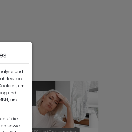
es
Analyse und
ährleisten
Cookies, um
ting und
MBH, um
k auf die
nen sowie
30.09.2026
, 19.30 Uhr (Get-together