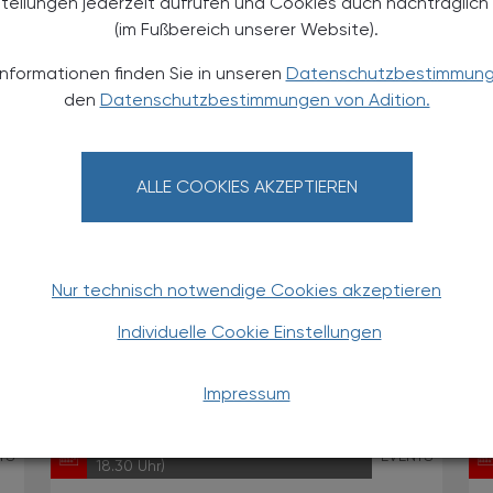
stellungen jederzeit aufrufen und Cookies auch nachträglic
EVENTS
TS
18.00 Uhr
(im Fußbereich unserer Website).
Phytopharmaka und
Informationen finden Sie in unseren
Datenschutzbestimmun
Phytotherapie in der
den
Datenschutzbestimmungen von Adition.
Apothekenpraxis - Kurs III -
Oberösterreich
Lehrgang (18 AFP)
ALLE COOKIES AKZEPTIEREN
Nur technisch notwendige Cookies akzeptieren
Individuelle Cookie Einstellungen
Impressum
08.10.2026
, 19.30 Uhr (Buffet ab
TS
EVENTS
18.30 Uhr)