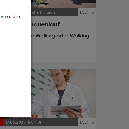
14.06.2025
, siehe Programm
EVENTS
gen
und in
15. Tiroler Frauenlauf
Laufen, Nordic Walking oder Walking
17.06.2025
, 19.00 Uhr
EVENTS