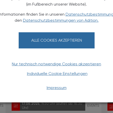
(im Fußbereich unserer Website).
TS
14.06.2025 - 15.06.2025
, ganztägig
EVENTS
Informationen finden Sie in unseren
Datenschutzbestimmun
den
Datenschutzbestimmungen von Adition.
„Phytopharmaka und
Phytotherapie in der
Apothekenpraxis“ - Kurs III
ALLE COOKIES AKZEPTIEREN
Fortbildung
Nur technisch notwendige Cookies akzeptieren
Individuelle Cookie Einstellungen
Impressum
17.06.2025
, 19.30 Uhr (Buffet ab 18.30
TS
EVENTS
Uhr)