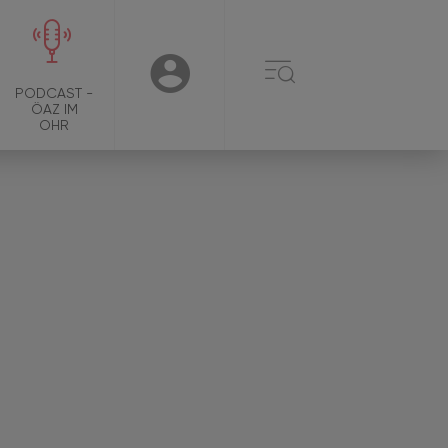
☰
USER
PODCAST -
ÖAZ IM
OHR