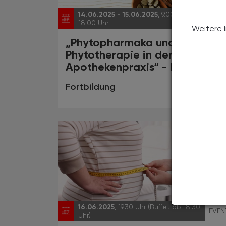
14.06.2025 - 15.06.2025
, 9.00 bis
EVEN
18.00 Uhr
Weitere 
„Phytopharmaka und
Phytotherapie in der
Apothekenpraxis“ - Kurs III
Fortbildung
16.06.2025
, 19.30 Uhr (Buffet ab 18.30
EVEN
Uhr)