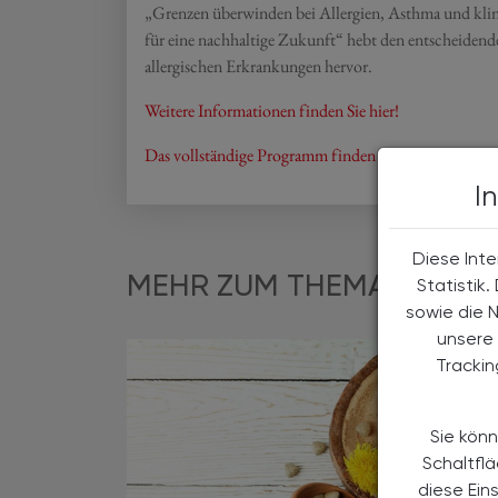
„Grenzen überwinden bei Allergien, Asthma und klin
für eine nachhaltige Zukunft“ hebt den entscheid
allergischen Erkrankungen hervor.
Weitere Informationen finden Sie hier!
Das vollständige Programm finden Sie hier!
I
Diese Inte
MEHR ZUM THEMA
Statistik
sowie die 
unsere 
Tracki
Sie könn
Schaltfl
diese Ein