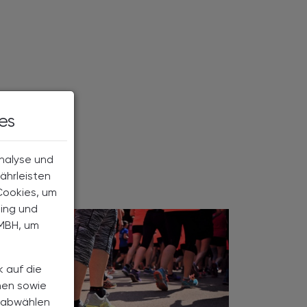
es
Analyse und
ährleisten
Cookies, um
ting und
MBH, um
k auf die
nen sowie
h abwählen