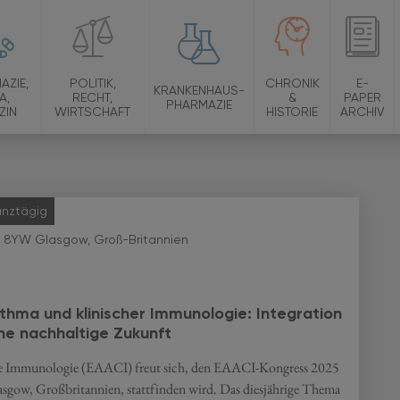
AZIE,
POLITIK,
CHRONIK
E-
KRANKENHAUS-
A,
RECHT,
&
PAPER
PHARMAZIE
ZIN
WIRTSCHAFT
HISTORIE
ARCHIV
anztägig
3 8YW Glasgow, Groß-Britannien
thma und klinischer Immunologie: Integration
ne nachhaltige Zukunft
che Immunologie (EAACI) freut sich, den EAACI-Kongress 2025
lasgow, Großbritannien, stattfinden wird. Das diesjährige Thema