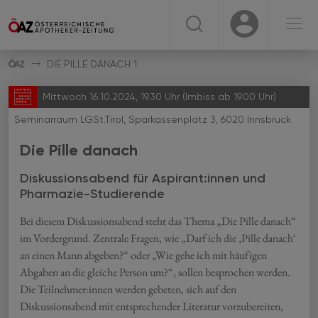
☰
USER
USER
DIE PILLE DANACH 1
Mittwoch 16.10.2024, 19.30 Uhr (Imbiss ab 19.00 Uhr)
Seminarraum LGSt.Tirol, Sparkassenplatz 3, 6020 Innsbruck
Die Pille danach
Diskussionsabend für Aspirant:innen und
Pharmazie-Studierende
Bei diesem Diskussionsabend steht das Thema „Die Pille danach“
im Vordergrund. Zentrale Fragen, wie „Darf ich die ‚Pille danach‘
an einen Mann abgeben?“ oder „Wie gehe ich mit häufigen
Abgaben an die gleiche Person um?“, sollen besprochen werden.
Die Teilnehmer:innen werden gebeten, sich auf den
Diskussionsabend mit entsprechender Literatur vorzubereiten,