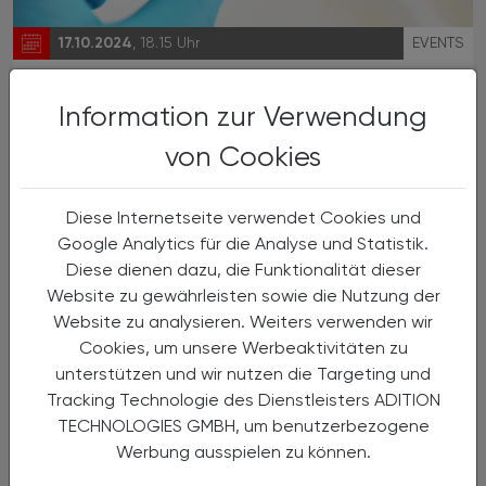
17.10.2024
, 18.15 Uhr
EVENTS
RSV, Pneumokokken und COVID-19:
Information zur Verwendung
Das winterliche Triumvirat
von Cookies
Wie gefährlich sind das RS-Virus,
Pneumokokken und COVID-19?
Diese Internetseite verwendet Cookies und
Google Analytics für die Analyse und Statistik.
Diese dienen dazu, die Funktionalität dieser
Website zu gewährleisten sowie die Nutzung der
Website zu analysieren. Weiters verwenden wir
Cookies, um unsere Werbeaktivitäten zu
unterstützen und wir nutzen die Targeting und
Tracking Technologie des Dienstleisters ADITION
TECHNOLOGIES GMBH, um benutzerbezogene
Werbung ausspielen zu können.