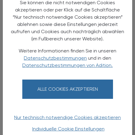
Sie können die nicht notwendigen Cookies
17.10.2024
, 9.00 bis 17.00 Uhr
EVENTS
akzeptieren oder per Klick auf die Schaltfläche
Effektive Kommunikation – Beratung
“Nur technisch notwendige Cookies akzeptieren”
gestalten, Anerkennung genießen,
ablehnen sowie diese Einstellungen jederzeit
Umsatz ernten
aufrufen und Cookies auch nachträglich abwählen
(im Fußbereich unserer Website).
Seminar
Weitere Informationen finden Sie in unseren
Datenschutzbestimmungen
und in den
Datenschutzbestimmungen von Adition.
ALLE COOKIES AKZEPTIEREN
Nur technisch notwendige Cookies akzeptieren
Individuelle Cookie Einstellungen
17.10.2024
, von 19:00 bis 20:00 Uhr
EVENTS