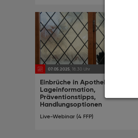
07.05.2025
, 18.30 Uhr
EVEN
Einbrüche in Apotheken -
Lageinformation,
Präventionstipps,
Handlungsoptionen
Live-Webinar (4 FFP)