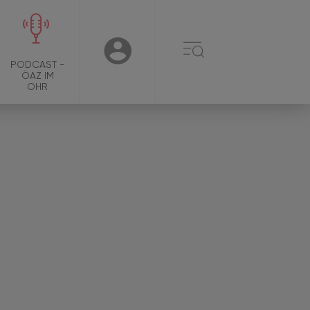
☰
USER
PODCAST -
ÖAZ IM
OHR