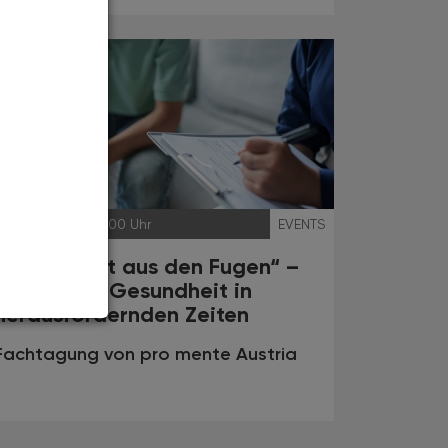
08.05.2025
, 9.00 Uhr
EVENTS
„Die Zeit ist aus den Fugen“ –
Psychische Gesundheit in
herausfordernden Zeiten
Fachtagung von pro mente Austria