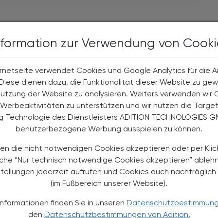
nformation zur Verwendung von Cooki
rnetseite verwendet Cookies und Google Analytics für die 
. Diese dienen dazu, die Funktionalität dieser Website zu gew
Nutzung der Website zu analysieren. Weiters verwenden wir 
Werbeaktivitäten zu unterstützen und wir nutzen die Targe
ng Technologie des Dienstleisters ADITION TECHNOLOGIES G
benutzerbezogene Werbung ausspielen zu können.
06.05.2025
, 19.30 Uhr (Get-together
TS
EVENTS
ab 18.30 Uhr)
en die nicht notwendigen Cookies akzeptieren oder per Klic
äche “Nur technisch notwendige Cookies akzeptieren” ableh
Beratungsleitfaden Lunge -
stellungen jederzeit aufrufen und Cookies auch nachträglic
Asthma
(im Fußbereich unserer Website).
Fortbildungsabend in Präsenz &
Informationen finden Sie in unseren
Datenschutzbestimmun
online
den
Datenschutzbestimmungen von Adition.