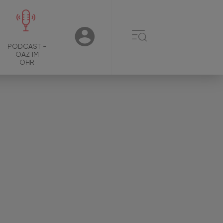
☰
USER
PODCAST -
ÖAZ IM
OHR