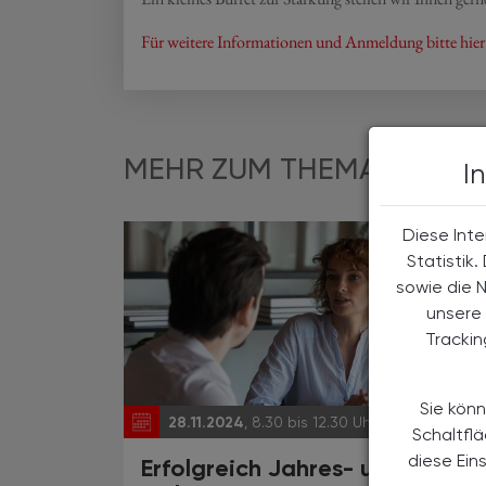
Für weitere Informationen und Anmeldung bitte hier
MEHR ZUM THEMA
I
Diese Inte
Statistik
sowie die 
unsere 
Tracki
Sie könn
28.11.2024
, 8.30 bis 12.30 Uhr
EVEN
Schaltfl
diese Ein
Erfolgreich Jahres- und