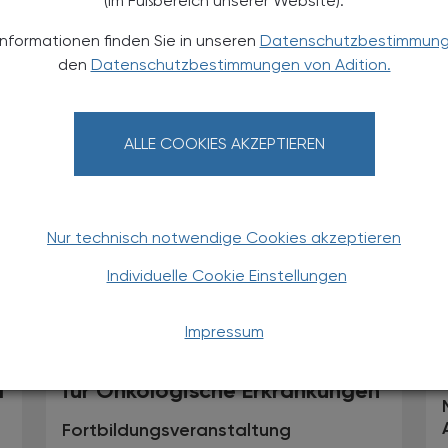
(im Fußbereich unserer Website).
Wechseljahrbeschwerden
Informationen finden Sie in unseren
Datenschutzbestimmun
Webinar
den
Datenschutzbestimmungen von Adition.
ALLE COOKIES AKZEPTIEREN
Nur technisch notwendige Cookies akzeptieren
Individuelle Cookie Einstellungen
02.12.2024
, 19.30 Uhr (Buffet ab
TS
EVENTS
18.30 Uhr)
Impressum
Apotheke als Erstanlaufstelle
d
für Onkologische Erkrankungen
Fortbildungsveranstaltung