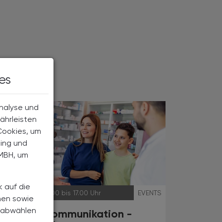
es
Analyse und
ährleisten
Cookies, um
ting und
MBH, um
k auf die
29.11.2024
, 9.00 bis 17.00 Uhr
EVENTS
nen sowie
h abwählen
Effektive Kommunikation -