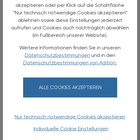
06.09.2024 - 07.09.2024
, 9.00 bis 18.00 Uhr
EVENTS
akzeptieren oder per Klick auf die Schaltfläche
“Nur technisch notwendige Cookies akzeptieren”
Medikationsanalyse Basiskurs
ablehnen sowie diese Einstellungen jederzeit
APOfortbildung
aufrufen und Cookies auch nachträglich abwählen
(im Fußbereich unserer Website).
Weitere Informationen finden Sie in unseren
Datenschutzbestimmungen
und in den
Datenschutzbestimmungen von Adition.
ALLE COOKIES AKZEPTIEREN
Nur technisch notwendige Cookies akzeptieren
08.09.2024
, 10.00 bis 13.00 Uhr
EVENTS
Individuelle Cookie Einstellungen
Heimische Wildkräuter & Heilpflanzen
– Almkräuter Wanderung am