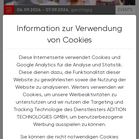
04.09.2024 - 07.09.2024
, ganztägig
EVENTS
46. Internationale Kongress zur
Information zur Verwendung
Geschichte der Pharmazie
von Cookies
der internationalen Gesellschaft für
Geschichte der Pharmazie (ISHP)
Diese Internetseite verwendet Cookies und
Google Analytics für die Analyse und Statistik.
Diese dienen dazu, die Funktionalität dieser
Website zu gewährleisten sowie die Nutzung der
Website zu analysieren. Weiters verwenden wir
Cookies, um unsere Werbeaktivitäten zu
unterstützen und wir nutzen die Targeting und
Tracking Technologie des Dienstleisters ADITION
TECHNOLOGIES GMBH, um benutzerbezogene
Werbung ausspielen zu können.
Sie können die nicht notwendigen Cookies