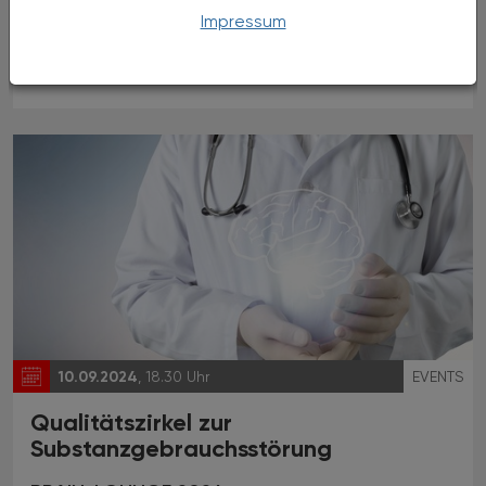
Schöckel
Impressum
Exklusiv für VAAÖ-Mitglieder
10.09.2024
, 18.30 Uhr
EVENTS
Qualitätszirkel zur
Substanzgebrauchsstörung