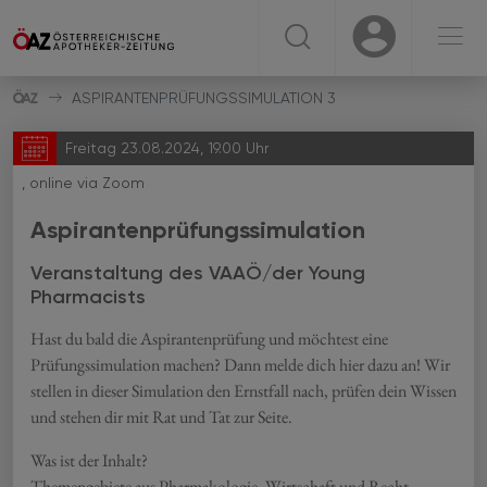
☰
USER
USER
ASPIRANTENPRÜFUNGSSIMULATION 3
Freitag 23.08.2024, 19.00 Uhr
, online via Zoom
Aspirantenprüfungssimulation
Veranstaltung des VAAÖ/der Young
Pharmacists
Hast du bald die Aspirantenprüfung und möchtest eine
Prüfungssimulation machen? Dann melde dich hier dazu an! Wir
stellen in dieser Simulation den Ernstfall nach, prüfen dein Wissen
und stehen dir mit Rat und Tat zur Seite.
Was ist der Inhalt?
Themengebiete aus Pharmakologie, Wirtschaft und Recht