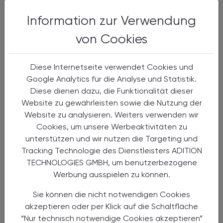
03.10.2024
, 17.30 Uhr
EVENTS
Information zur Verwendung
Männergesundheit – So schnell wird
nicht gestorben
von Cookies
Vortrag
Diese Internetseite verwendet Cookies und
Google Analytics für die Analyse und Statistik.
Diese dienen dazu, die Funktionalität dieser
Website zu gewährleisten sowie die Nutzung der
Website zu analysieren. Weiters verwenden wir
Cookies, um unsere Werbeaktivitäten zu
unterstützen und wir nutzen die Targeting und
Tracking Technologie des Dienstleisters ADITION
TECHNOLOGIES GMBH, um benutzerbezogene
Werbung ausspielen zu können.
03.10.2024
, 19.30 bis 21.00 Uhr (Get-together
Sie können die nicht notwendigen Cookies
EVENTS
ab 18.30 Uhr)
akzeptieren oder per Klick auf die Schaltfläche
Mangelernährung bei onkologischen
“Nur technisch notwendige Cookies akzeptieren”