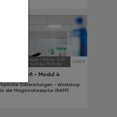
27.09.2025
, Gruppe 1: 9.00 bis 13.00
EVENTS
Uhr, Gruppe 2: 14.00 bis 18.00 Uhr
Galenik Profi - Modul 4
Topische Zubereitungen - Workshop
für die Magistralrezeptur (8AFP)