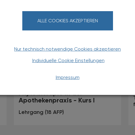
ALLE COOKIES AKZEPTIEREN
Nur technisch notwendige Cookies akzeptieren
Individuelle Cookie Einstellungen
27.09.2025 - 28.09.2025
, 9.00 bis
EVENTS
TS
18.00 Uhr
Impressum
Phytopharmaka und
Phytotherapie in der
Apothekenpraxis - Kurs I
Lehrgang (18 AFP)