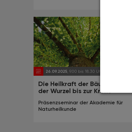
26.09.2025
, 9.00 bis 18.30 Uhr
EVEN
Die Heilkraft der Bäume – Von
der Wurzel bis zur Krone
Präsenzseminar der Akademie für
Naturheilkunde