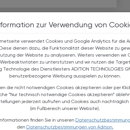
nformation zur Verwendung von Cooki
rnetseite verwendet Cookies und Google Analytics für die 
. Diese dienen dazu, die Funktionalität dieser Website zu gew
Nutzung der Website zu analysieren. Weiters verwenden wir 
Werbeaktivitäten zu unterstützen und wir nutzen die Targe
ng Technologie des Dienstleisters ADITION TECHNOLOGIES G
benutzerbezogene Werbung ausspielen zu können.
en die nicht notwendigen Cookies akzeptieren oder per Klic
äche “Nur technisch notwendige Cookies akzeptieren” ableh
TS
26.09.2025 - 27.09.2025
, ganztägig
EVENTS
stellungen jederzeit aufrufen und Cookies auch nachträglic
Gemeinsame Jahrestagung
(im Fußbereich unserer Website).
der ÖAG und ÖGAMC
Informationen finden Sie in unseren
Datenschutzbestimmun
Tagung
den
Datenschutzbestimmungen von Adition.