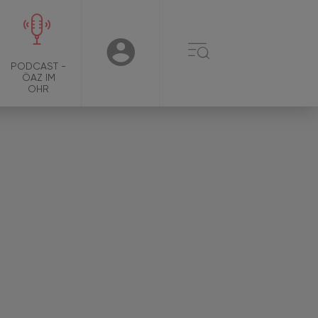
☰
USER
PODCAST -
ÖAZ IM
OHR