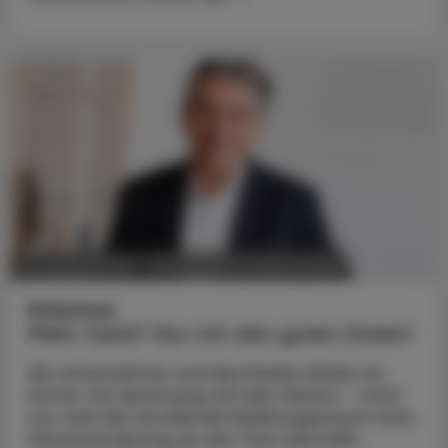
POLITIK, RECHT, WIRTSCHAFT
07. Oktober 2024
Kolumne
Mehr Geld? Nur mit den guten Daten!
Als Unternehmer und Apotheker blicke ich
immer mit Spannung auf den Herbst – nicht
nur, weil die anrollende Erkältungssaison eine
Herausforderung an der Tara darstellt,