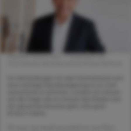
Mag. pharm. Andreas Hoyer - 1. Vizepräsident des
Österreichischen Apothekerverbands © Renee Del Missier
Für Verhandlungen mit dem Dachverband und
einer künftigen Bundesregierung ist es nicht
ausreichend zu jammern, sondern wir müssen
auf die Frage, wie es unseren Apotheken und
der gesamten Branche geht, eine gute
Antwort haben.
Wir wissen, dass aktuell wirtschaftlich ein rauer Wind