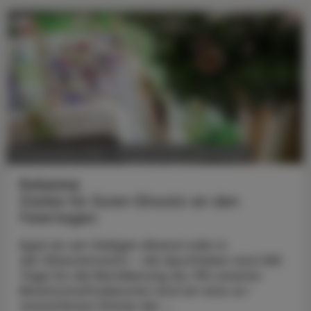
POLITIK, RECHT, WIRTSCHAFT
30. Dezember 2024
Kolumne
Danke für Euren Einsatz an den
Feiertagen
Egal ob am Heiligen Abend oder in
der Silvesternacht – die Apotheken sind 365
Tage für die Bevölkerung da. Mit unseren
Bereitschaftsdiensten sind wir eine un­
verzichtbare Stütze der ...