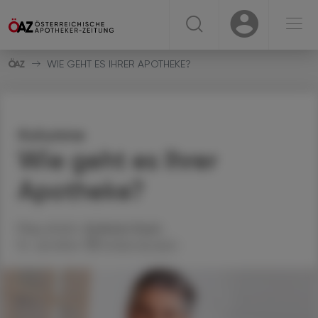
☰
USER
USER
WIE GEHT ES IHRER APOTHEKE?
Kolumne
Wie geht es Ihrer
Apotheke?
Mag. pharm.
Andreas
Hoyer
15. Juli 2024
Artikel drucken