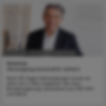
POLITIK, RECHT, WIRTSCHAFT
24. März 2025
Kolumne
Versorgung konstruktiv sichern
Nach 155 Tagen Verhandlungen wurde sie
dann am 3. März angelobt: die neue
Bundesregierung, bestehend aus ÖVP, SPÖ
und NEOS.