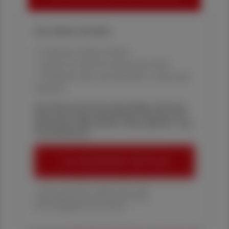
Ihre Online-Vorteile:
✔ exklusive Online-Inhalte
✔ gratis für alle Print-Abonnent:innen
✔ Überblick über die aktuellen Couponing-
Aktionen
Die Österreichische Apotheker-Zeitung
informiert über spannende Themen aus
Pharmazie, Wirtschaft, Gesundheits- und
Standespolitik.
ÖAZ-ABONNEMENT BESTELLEN
1 Jahr um € 179,– (exkl. UST. zzgl.
Versandkosten) für Ihre ÖAZ als
Printausgabe und Online