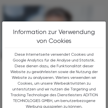
Information zur Verwendung
von Cookies
Diese Internetseite verwendet Cookies und
POLITIK, RECHT, WIRTSCHAFT
01. Dezember 2025
Google Analytics für die Analyse und Statistik.
Kolumne
Diese dienen dazu, die Funktionalität dieser
PKA Dreamteam aus Liezen
Website zu gewährleisten sowie die Nutzung der
Website zu analysieren. Weiters verwenden wir
„PKA vor den Vorhang“ – das war das Motto
Cookies, um unsere Werbeaktivitäten zu
unseres PKA Dreamteam-Awards, den wir bei
unterstützen und wir nutzen die Targeting und
unserem Wirtschaftsforum in Graz verliehen
Tracking Technologie des Dienstleisters ADITION
haben.
TECHNOLOGIES GMBH, um benutzerbezogene
Werbung ausspielen zu können.