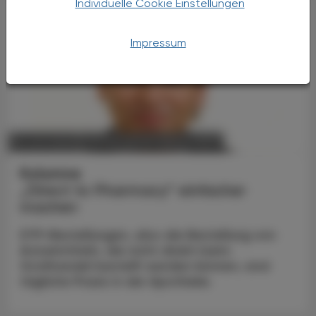
Individuelle Cookie Einstellungen
Impressum
POLITIK, RECHT, WIRTSCHAFT
16. Juni 2025
Kolumne
„Direct to Pharmacy“ einfacher
machen
DTP-Bestellungen, also die Bestellung von
Arzneimitteln, die nicht direkt beim
Großhandel bestellt werden können, sind
tägliche Praxis in der Apotheke.