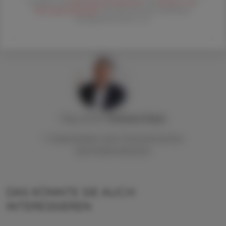
Es gelten die
AGB
,
Datenschutzrichtline
und
Versand- und
Zahlungsbedingungen
der Österreichische Apotheker-
Verlagsgesellschaft m.b.H.
Mag. pharm.
Andreas
Hoyer
1. Vizepräsident des Österreichischen
Apothekerverbands
DAS KÖNNTE SIE AUCH
INTERESSIEREN