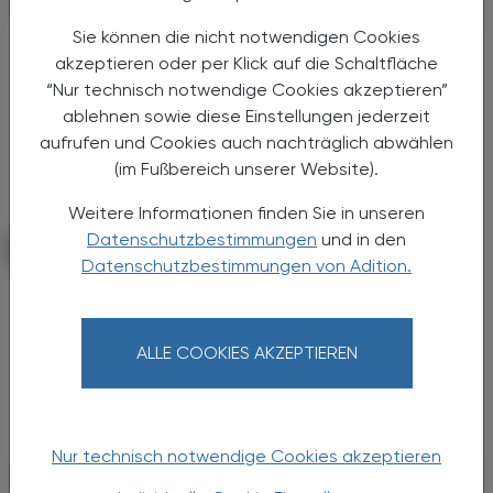
Sie können die nicht notwendigen Cookies
akzeptieren oder per Klick auf die Schaltfläche
“Nur technisch notwendige Cookies akzeptieren”
ablehnen sowie diese Einstellungen jederzeit
aufrufen und Cookies auch nachträglich abwählen
(im Fußbereich unserer Website).
Weitere Informationen finden Sie in unseren
Datenschutzbestimmungen
und in den
POLITIK, RECHT, WIRTSCHAFT
11. August 2025
Datenschutzbestimmungen von Adition.
Kolumne
Es geht voran!
ALLE COOKIES AKZEPTIEREN
Anfang Juli war ich mit unserem stv. Direktor
Wolfgang Trattner bei den Praevenire
Gesundheitsgesprächen in Alpbach.
Nur technisch notwendige Cookies akzeptieren