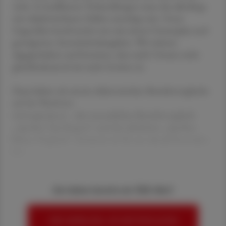
weht. In knallharten Verhandlungen muss das allerdings
mit objektivierbaren Zahlen unterlegt sein. Unser
Gegenüber konfrontiert uns mit einem Umsatzplus und
gesteigerten Arzneimittelausgaben. Wir müssen
dagegenhalten und beweisen, dass mehr Umsatz nicht
gleichbedeutend mit mehr Gewinn ist.
Dazu haben wir unsere elektronischen Betriebsvergleiche
auf der Plattform
www.apostar.at – den monatlichen Betriebsvergleich
„ApoStar Tara Report“ und den jährlichen „ApoStar
Bilanz Vergleich“. Zweiterer ist für uns aktuell besonders
wic
Sie haben bereits ein ÖAZ-Abo?
HIER ANMELDEN, UM WEITERZULESEN