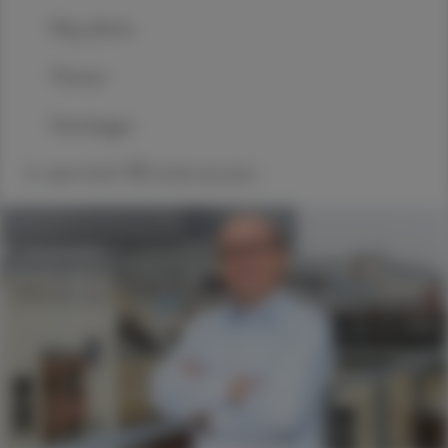
Mag. pharm.
Thomas
Veitschegger
14. April 2023
Artikel drucken