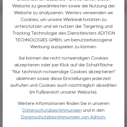
Website zu gewährleisten sowie die Nutzung der
POLITIK, RECHT, WIRTSCHAFT
24. Februar 2025
Website zu analysieren. Weiters verwenden wir
Cookies, um unsere Werbeaktivitäten zu
Kolumne
unterstützen und wir nutzen die Targeting und
Werben um Personal – wir bleiben
Tracking Technologie des Dienstleisters ADITION
dran!
TECHNOLOGIES GMBH, um benutzerbezogene
Am 19. November haben wir erstmals den
Werbung ausspielen zu können.
„Journalismuspreis des Österreichischen
Sie können die nicht notwendigen Cookies
Apothekerverbands“ vergeben. Ich möchte
hier noch etwas beleuchten, welche
akzeptieren oder per Klick auf die Schaltfläche
Überlegungen uns dabei ...
“Nur technisch notwendige Cookies akzeptieren”
ablehnen sowie diese Einstellungen jederzeit
aufrufen und Cookies auch nachträglich abwählen
(im Fußbereich unserer Website).
Weitere Informationen finden Sie in unseren
Datenschutzbestimmungen
und in den
Datenschutzbestimmungen von Adition.