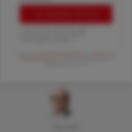
ÖAZ-ABONNEMENT BESTELLEN
1 Jahr um € 179,– (exkl. UST. zzgl.
Versandkosten) für Ihre ÖAZ als
Printausgabe und Online
Es gelten die
AGB
,
Datenschutzrichtline
und
Versand- und
Zahlungsbedingungen
der Österreichische Apotheker-
Verlagsgesellschaft m.b.H.
Mag. pharm.