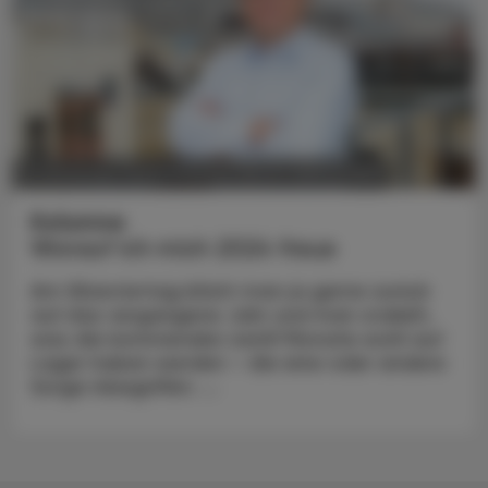
POLITIK, RECHT, WIRTSCHAFT
31. Dezember 2023
Kolumne
Worauf ich mich 2024 freue
Am Silvestertag blickt man ja gerne zurück
auf das vergangene Jahr und man orakelt,
was die kommenden zwölf Monate wohl auf
Lager haben werden – die eine oder andere
Sorge inbegriffen. ...