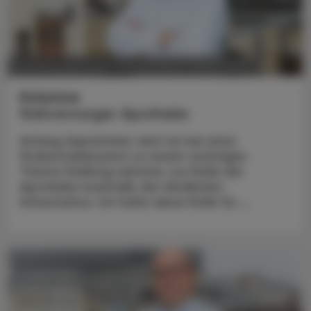
POLITIK, RECHT, WIRTSCHAFT
09. September 2024
Kolumne
Nahversorger Apotheke
Anfang September darf ich bei einer
Podiumsdiskussion zu einem wichtigen
Thema Stellung nehmen: zur Rolle der
Apotheke innerhalb der ländlichen
Infrastruktur. Ich halte diese Rolle für ...