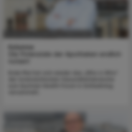
POLITIK, RECHT, WIRTSCHAFT
17. Juni 2024
Kolumne
Die Potenziale der Apotheken endlich
nutzen!
Ende Mai hat sich wieder das „Who is Who“
der österreichischen Gesundheitsbranche
zum Austrian Health Forum in Schladming
versammelt.