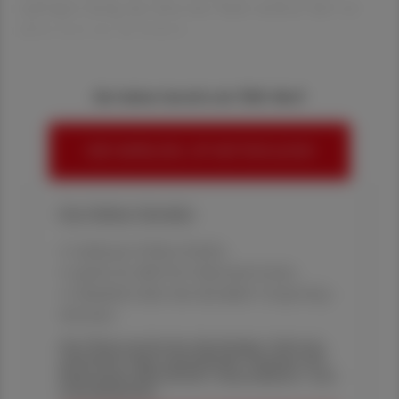
aufzeigen, lustig sein, böse sein. Satire zeichnet aber vor
allem eines aus: Sie bedient
Sie haben bereits ein ÖAZ-Abo?
HIER ANMELDEN, UM WEITERZULESEN
Ihre Online-Vorteile:
✔ exklusive Online-Inhalte
✔ gratis für alle Print-Abonnent:innen
✔ Überblick über die aktuellen Couponing-
Aktionen
Die Österreichische Apotheker-Zeitung
informiert über spannende Themen aus
Pharmazie, Wirtschaft, Gesundheits- und
Standespolitik.