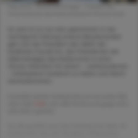
Mag. pharm. Thomas Veitschegger - Präsident des
Österreichischen Apothekerverbands © Christian Dusek
So weit ist es nun also gekommen: In der
wichtigsten Zeitung unseres Berufsstandes
gibt sich der Präsident des VAAÖ der
kindlichen Freude hin, den Präsidenten der
Selbständigen Apotheker:innen in einer
Glosse öffentlich mit einem – verklausulierten
– Schimpfwort bedacht zu haben und damit
durchzukommen.
Genüsslich wird der Ausdruck dann ein ums andere Mal
zitiert (siehe
Link
), man selbst hat ihn ja nie gesagt und es
auch nicht so gemeint.
Das alles geschieht unter dem Deckmantel der Satire, die
ja bekanntlich vieles darf: überspitzen, Widersprüche