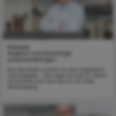
POLITIK, RECHT, WIRTSCHAFT
25. März 2024
Kolumne
Angebot und Nachfrage
zusammenbringen
Eine Apotheke zu leiten, ist eine unglaublich
tolle Aufgabe – das sage ich nach 21 Jahren
als Konzessionär nach wie vor mit voller
Überzeugung.