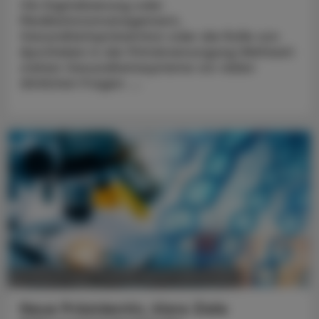
Ob Digitalisierung oder
Medikationsmanagement,
Gesundheitsprävention oder die Rolle von
Apotheken in der Primärversorgung Weltweit
stehen Gesundheitssysteme vor vielen
ähnlichen Fragen. ...
POLITIK, RECHT, WIRTSCHAFT
05. August 2026
Neue Präsidentin, klare Ziele