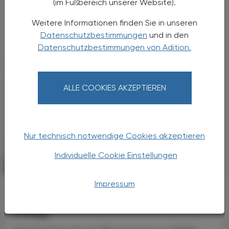
(im Fußbereich unserer Website).
auf den 1. Juli 2026 auf die Grundzüge der
Gesundheitsreform geeinigt. Die
Weitere Informationen finden Sie in unseren
Primärversorgung wird massiv ...
Datenschutzbestimmungen
und in den
Datenschutzbestimmungen von Adition.
ALLE COOKIES AKZEPTIEREN
Nur technisch notwendige Cookies akzeptieren
Individuelle Cookie Einstellungen
POLITIK, RECHT, WIRTSCHAFT
06. August 2026
Impressum
Starke „Junge“ im VAAÖ
Generationendialog als bewusstes
Prinzip