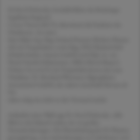
Dr.Pavol Dobrocky, Geschäftsführer des Boehringer
Ingelheim Regional
Center Vienna (RCV), übernimmt die Funktion des
Präsidenten. An seiner
Seite bilden Ing. Mag. Roland Huemer (Richter Pharma
AG) als Vizepräsident sowie Mag. (FH) Elisabeth Keil
(Daiichi Sankyo Austria GmbH) und Dipl. rer. nat.
Nicole Daniela Schlautmann, MBA (Merck Sharp &
Dohme Ges.m.b.H.) als Vizepräsidentinnen das neue
Präsidium. Dr. Bernhard Wittmann (Sigmapharm
Arzneimittel GmbH), der zuletzt eineinhalb Monate als
Prä-
sident tätig war, kehrt in den Vorstand zurück.
Anlässlich seiner Wahl sagt Dr. Pavol Dobrocky: „Mit
Blick in die Zukunft stehen wir vor großen
Herausforderungen. Die Überarbeitung der EU-Pharma-
gesetzgebung, neue Anforderungen an Lieferketten und