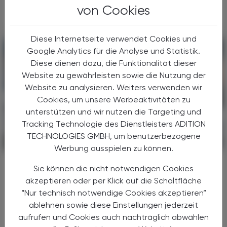
...
von Cookies
Diese Internetseite verwendet Cookies und
Google Analytics für die Analyse und Statistik.
Diese dienen dazu, die Funktionalität dieser
Website zu gewährleisten sowie die Nutzung der
Website zu analysieren. Weiters verwenden wir
Cookies, um unsere Werbeaktivitäten zu
unterstützen und wir nutzen die Targeting und
Tracking Technologie des Dienstleisters ADITION
TECHNOLOGIES GMBH, um benutzerbezogene
POLITIK, RECHT, WIRTSCHAFT
06. August 2026
Werbung ausspielen zu können.
Gesundheitsreform
Sie können die nicht notwendigen Cookies
Große Weichenstellung mit blindem
akzeptieren oder per Klick auf die Schaltfläche
Fleck
“Nur technisch notwendige Cookies akzeptieren”
ablehnen sowie diese Einstellungen jederzeit
Nach 13 Verhandlungsstunden haben sich
aufrufen und Cookies auch nachträglich abwählen
Bund, Länder und Gemeinden in der Nacht