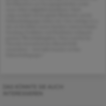
die Diskussionen um Versorgungssicherheit werden
unsere Arbeit maßgeblich beeinflussen. Gleich-
zeitig verschärft sich der globale Wettbewerb, und die
Rahmenbedingungen ändern sich. Umso wichtiger ist es,
dass wir die Stärken unseres Standorts weiterentwickeln:
Forschung, Produktion und Distribution entlang der
gesamten Wertschöpfungskette. Dieses Land hat das
Potenzial, international eine führende Rolle
einzunehmen – doch dafür brauchen wir klare
Rahmenbedingungen.“
DAS KÖNNTE SIE AUCH
INTERESSIEREN