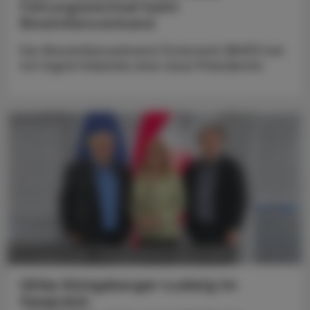
Führungswechsel beim
Biosimilarsverband
Der Biosimilarsverband Österreich (BiVÖ) hat
mit Ingrid Halamka eine neue Präsidentin.
POLITIK, RECHT, WIRTSCHAFT
05. August 2026
Ulrike Königsberger-Ludwig im
Gespräch