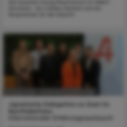
Vier Austrian Young Pharmacists im VAAÖ-
Vorstand - ein starkes Zeichen und ein
Versprechen für die Zukunft.
POLITIK, RECHT, WIRTSCHAFT
06. August 2026
Japanische Delegation zu Gast im
Apothekerhaus
Internationaler Erfahrungsaustausch