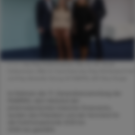
v. l. n. r.: Ing. Mag. Roland Huemer, Dipl. rer. nat. Nicole
Schlautmann, MBA, Dr. Pavol Dobrocky, Mag. (FH) Elisabeth Keil
und Mag. Alexander Herzog. © PHARMIG, AHF/Klaus Ranger
Im Rahmen der 71. Generalversammlung der
PHARMIG, dem Verband der
pharmazeutischen Industrie Österreichs,
wurden das Präsidium und der Vorstand für
die Funktionsperiode 2025 bis
2028 neu gewählt.