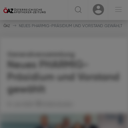
☰
USER
USER
NEUES PHARMIG-PRÄSIDIUM UND VORSTAND GEWÄHLT
Generalversammlung
Neues PHARMIG-
Präsidium und Vorstand
gewählt
13. Juni 2025
Artikel drucken