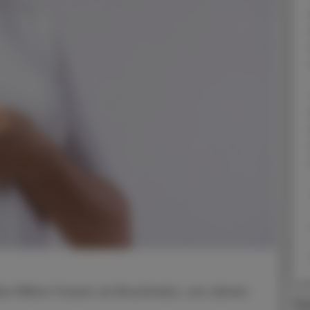
be Million Frauen an Brustkrebs, von denen
Ma