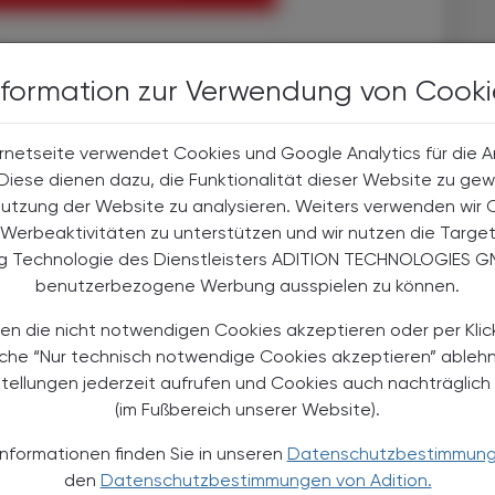
nformation zur Verwendung von Cooki
halte
t-Abonnent:innen
 aktuellen Couponing-Aktionen
rnetseite verwendet Cookies und Google Analytics für die 
. Diese dienen dazu, die Funktionalität dieser Website zu gew
 Apotheker-Zeitung informiert
Nutzung der Website zu analysieren. Weiters verwenden wir 
men aus Pharmazie,
its- und Standespolitik.
Werbeaktivitäten zu unterstützen und wir nutzen die Targe
ng Technologie des Dienstleisters ADITION TECHNOLOGIES G
benutzerbezogene Werbung ausspielen zu können.
NEMENT BESTELLEN
en die nicht notwendigen Cookies akzeptieren oder per Klic
. UST. zzgl. Versandkosten) für
äche “Nur technisch notwendige Cookies akzeptieren” ableh
gabe und Online
stellungen jederzeit aufrufen und Cookies auch nachträglic
(im Fußbereich unserer Website).
htline
und
Versand- und Zahlungsbedingung
Apotheker-Verlagsgesellschaft m.b.H.
Informationen finden Sie in unseren
Datenschutzbestimmun
den
Datenschutzbestimmungen von Adition.