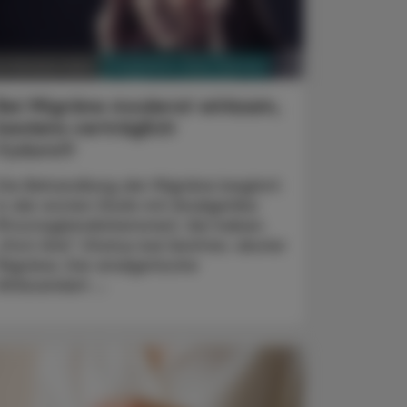
PHARMAZIE, TARA, MEDIZIN
4. Oktober 2022
Bei Migräne moderat wirksam,
bestens verträglich
Vydura®
Die Behandlung der Migräne beginnt
in der ersten Stufe mit Analgetika
(Prostaglandinhemmer). Sie haben
„First-line“-Status bei leichter, akuter
Migräne. Die analgetische
Wirksamkeit ...