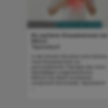
PHARMAZIE, TARA, MEDIZIN
29. August 2022
Ein weiterer Kinasehemmer bei
NSCLC
Tepmetko®
In den letzten Monaten sind mehrere
neue Kinasehemmer zur
personalisierten Therapie des nicht-
kleinzelligen Lungenkarzinoms
(NSCLC) am Markt erschienen:
Lumykras® (Sotorasib), Tepmetko®
...