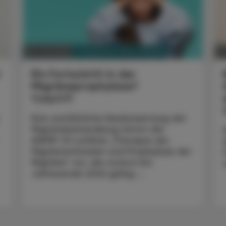
PHARMAZIE, TARA, MEDIZIN
04. Juli 2022
20
Ein Fortschritt in der
Migräneprophylaxe?
Vyepti®
Eine ausführliche Neubewertung der
Migränebehandlung nimmt die
AWMF-S1-Leitlinie „Therapie der
Migräneattacken und Prophylaxe der
Migräne“ vor, die vorerst bis
Jahresende 2022 gültig ...