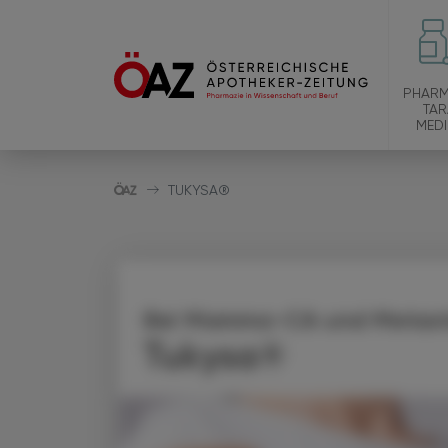
PHARM
TAR
MEDI
TUKYSA®
Bei Mamma-CA und Metasta
Tukysa®