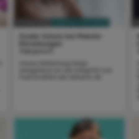
PHARMAZIE, TARA, MEDIZIN
27. Jänner 2023
2
Dualer Schutz bei Makula-
Erkrankungen
Vabysmo®
t
Unsere Sehleistung hängt
weitgehend von der Integrität und
Funktionalität des Sehsinns ab.