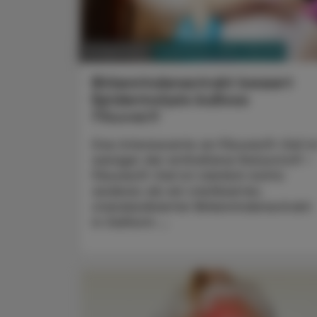
PHARMAZIE, TARA, MEDIZIN
01. April 2023
Birkenrindenextrakt bessert
Epidermolysis bullosa
Filsuvez®
Das Interessante an Filsuvez®-Gel is
weniger der enthaltene Naturstoff –
Filsuvez®-Gel ist nämlich nichts
anderes als ein sterilisierter,
standardisierter Birkenrindenextrakt
in Gelform ...