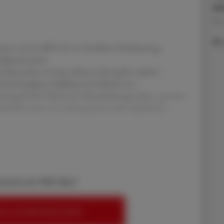
Al
19. 
enen wie im BRCA1/2; familiäre Vorbelastung,
rialkarzinomen
) Menarche vor dem elften Lebensjahr, (späte)
derlosigkeit, Stilldauer des Kindes etc.
mografische Dichte des Brustdrüsengewebes, ge-nuss-
lkoholkonsum, Er-nährung (besonders lipidreiche
bereits ein ÖAZ-Abo?
EN, UM WEITERZULESEN