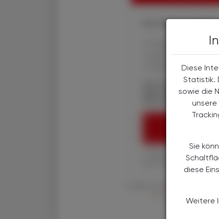
Ihre Online-Vorteile:
I
✔ exklusive Online-In
✔ gratis für alle Prin
✔ Überblick über die
Diese Inte
Statistik
Die Österreichische
sowie die 
über spannende The
Wirtschaft, Gesundhe
unsere 
Tracki
ÖAZ-ABON
Sie könn
1 Jahr um € 179,– (exkl
Schaltfl
Ihre ÖAZ als Printaus
diese Ein
Es gelten die
AGB
,
Datenschutzric
en
der Österreichische 
Weitere 