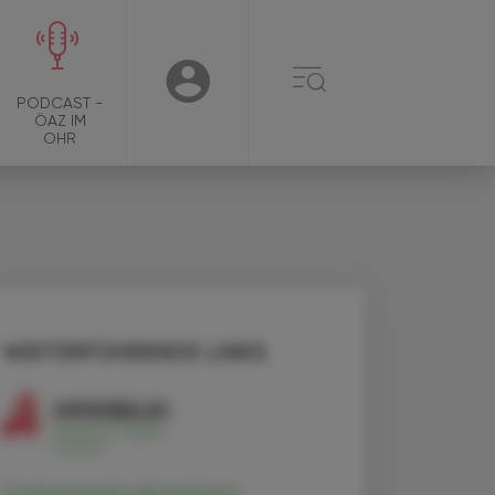
☰
USER
PODCAST -
ÖAZ IM
OHR
WEITERFÜHRENDE LINKS
Trastuzumab deruxtecan