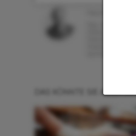
Mag. pharm. Dr.
Alfr
Mag. pharm. Dr. Al
Erfahrung in viel
Pharmaindustrie, C
Pharmaziejournalis
Apothekerkrone und 
DAS KÖNNTE SIE AUCH IN