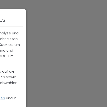
es
Analyse und
ährleisten
Cookies, um
ting und
MBH, um
k auf die
nen sowie
h abwählen
gen
und in