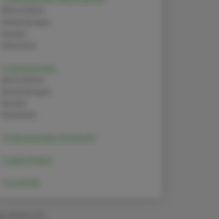
Alternativen
Anwendungen
Handel
Sicherheit
Trastuzumab
Alternativen
Anwendungen
Handel
Sicherheit
Trastuzumab emtansin
Capecitabin
Tucatinib
g. pharm. Dr.