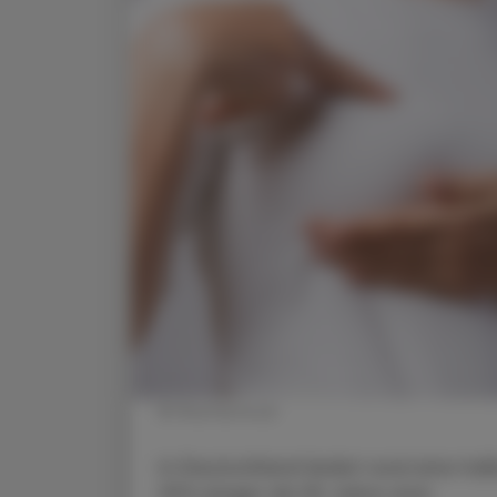
© Shutterstock
In Deutschland leidet rund eine hal
30% jünger als 55 Jahre sind.