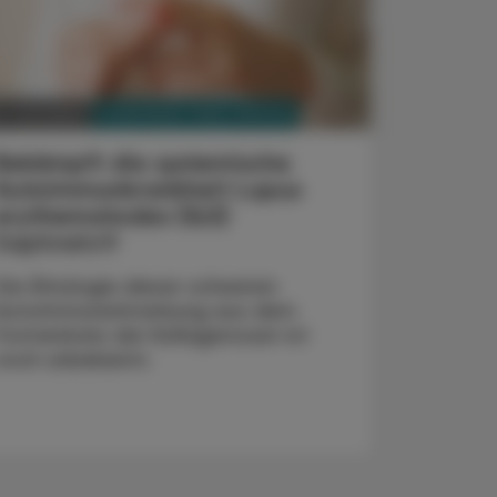
PHARMAZIE, TARA, MEDIZIN
. Juni 2022
Bekämpft die systemische
Autoimmunkrankheit Lupus
erythematodes (SLE)
Saphnelo®
Die Ätiologie dieser schweren
Autoimmunerkrankung aus dem
Formenkreis der Kollagenosen ist
noch unbekannt.