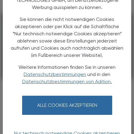
TECHNOLOGIES GMBH, um benutzerbezogene
Werbung ausspielen zu können.
Sie können die nicht notwendigen Cookies
akzeptieren oder per Klick auf die Schaltfläche
“Nur technisch notwendige Cookies akzeptieren”
ablehnen sowie diese Einstellungen jederzeit
aufrufen und Cookies auch nachträglich abwählen
(im Fußbereich unserer Website).
Weitere Informationen finden Sie in unseren
Datenschutzbestimmungen
und in den
PHARMAZIE, TARA, MEDIZIN
08. August 2026
Datenschutzbestimmungen von Adition.
Neue Therapieoption
Pankreas-Ca
ALLE COOKIES AKZEPTIEREN
In einer randomisierten Phase-III-Studie
erhielten 500 Erkrankte mit vorbehandeltem,
metastasiertem Pankreaskarzinom entweder
das neue Medikament Daraxonrasib oder
eine Chemotherapie.
Nur technisch notwendige Cookies akzeptieren