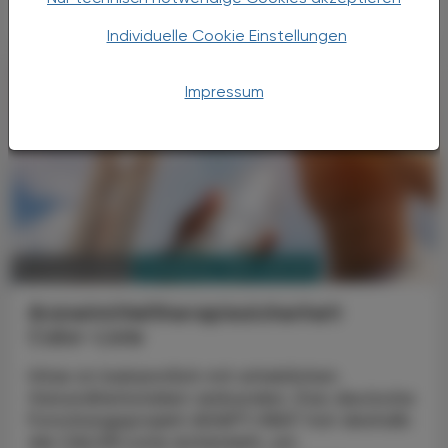
Individuelle Cookie Einstellungen
Impressum
PHARMAZIE, TARA, MEDIZIN
07. August 2026
Arzneimitteltherapiesicherheit
Calor-Liste
Hitze ist bekanntlich mit erheblichen
Gesundheitsrisiken verbunden. Das deutsche
Forschungsprojekt ADAPT-HEAT hat deshalb
die CALOR-Liste entwickelt, um