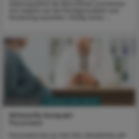
Lebensqualität der Betroffenen und können
sich negativ auf die Mundgesundheit und
Verdauung auswirken. Häufig treten ...
PHARMAZIE, TARA, MEDIZIN
03. August 2026
Wirkstoffe Kompakt
Fluconazol
Fluconazol hat vor fast fünf Jahrzehnten die