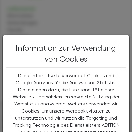
Leflunomid
Alternativen
Anwendungen
Handel
Sicherheit
Information zur Verwendung
Methotrexat
von Cookies
Alternativen
Anwendungen
Handel
Diese Internetseite verwendet Cookies und
Sicherheit
Google Analytics für die Analyse und Statistik.
Diese dienen dazu, die Funktionalität dieser
Sulfasalazin
Website zu gewährleisten sowie die Nutzung der
Website zu analysieren. Weiters verwenden wir
Cookies, um unsere Werbeaktivitäten zu
DAS KÖNNTE SIE AUCH
unterstützen und wir nutzen die Targeting und
Tracking Technologie des Dienstleisters ADITION
INTERESSIEREN