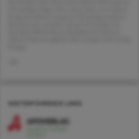
über 80 Jahre sollte das bei einem höheren Wert (mehr als
160 mmHg) erfolgen. Bis zu einem Alter von 65 Jahren
beträgt der Zielwert weniger als 130 mmHg, bei älteren
Menschen dann zwischen 130 und 139 mmHg. Der
diastolische Blutdruckwert (Ruhephase des Herzens)
sollte bei Patienten jeglichen Alters weniger als 80 mmHg
betragen.
APA
WEITERFÜHRENDE LINKS