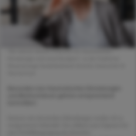
"Die meisten älteren Patienten mit rheumatischen
Erkrankungen sind untertherapiert", so der Frankfurter
Rheumatologe Harald Burkhardt (Goethe-Universität). ©
Shutterstock
Besonders bei rheumatischen Erkrankungen
und Bluthochdruck gehöre entsprechend
kontrolliert.
Senioren mit chronischen Erkrankungen werden oft zu
wenig intensiv behandelt. Das erklärten jetzt Experten bei
einer Fortbildungstagung der deutschen