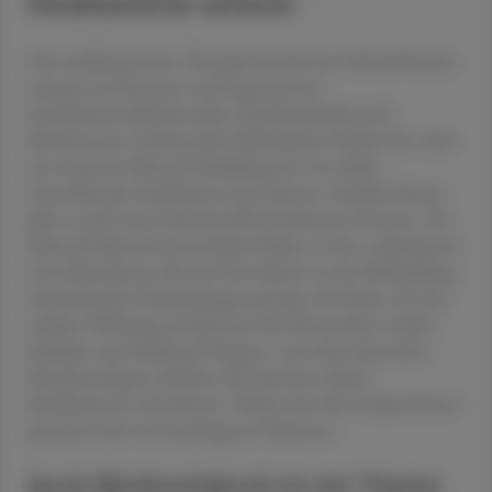
Medikamente seltener
Die medikamentöse Therapie besteht bei Gelenksrheuma
zumeist aus Kortison und sogenannten
krankheitsmodifizierenden Antirheumatika (z.B.
Methotrexat, Leflunomid, Sulfasalazin). Reicht das nicht
aus, kommen Biotech-Medikamente (vor allem
monoklonale Antikörper) zum Einsatz. Darüber hinaus
gibt es auch neue Hemmstoffe bestimmter Enzyme. Vor
allem die Biotech-Arzneimittel haben in den vergangenen
zwei Jahrzehnten für eine Revolution in der Behandlung
rheumatischer Erkrankungen gesorgt. Sie haben oft eine
stärkere Wirkung und können die chronischen Leiden
häufiger zum Stillstand bringen. Laut dem deutschen
Rheumatologen erhalten aber Senioren dieser
Medikamente viel seltener. Dabei seien die Ansprechraten
genauso hoch wie bei jüngeren Patienten.
Auch Bluthochdruck ist ein Thema