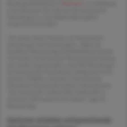
Bundesapothekerkammer ("
Pharmacon
") in Schladming
in der Steiermark. Das treffe auf viele rheumatische
Erkrankungen zu. Auch Bluthochdruck gehöre
entsprechend kontrolliert.
"Die meisten älteren Patienten mit rheumatischen
Erkrankungen sind untertherapiert", erklärte der
Frankfurter Rheumatologe Harald Burkhardt (Goethe-
Universität), wie die deutsche Pharmazeutische Zeitung
jetzt schrieb. Insgesamt gibt es rund 500 Erkrankungen
des rheumatischen Formenkreises. Häufig und oft mit
schweren Verläufen verbunden ist die chronische
Polyarthritis (rheumatoide Arthritis, Gelenksrheuma).
"Eine rheumatoide 'Arthritis führt unbehandelt zu
schwersten Deformationen der Gelenke", sagte der
Rheumatologe.
Senioren erhalten entsprechende