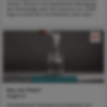
Husten, Auswurf und dauerhafte Verengung
der Atemwege sind. Die Ursache von COPD
liegt zu etwa 90 % im Rauchen, kann aber ...
PHARMAZIE, TARA, MEDIZIN
03. August 2026
Neu am Markt
Kygevvi
Die Nukleosid-Therapie mit Doxecitin und