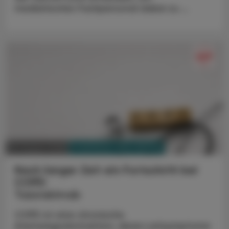
medizinisches Fachpersonal dabei zu ...
PHARMAZIE, TARA, MEDIZIN
03. August 2026
Nach langer Zeit ein Fortschritt bei
COPD
Tozorakimab
COPD ist eine chronische
Atemwegsobstruktion, deren Leitsymptome