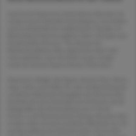
Auch bei der Hypertonie wird bei älteren Menschen oft
weniger intensiv behandelt als bei jüngeren. Laut Studien
nützt im Bedarfsfall eine medikamentöse Therapie von
Bluthochdruck Patienten jeglichen Alters. Dies gelte auch
für gebrechliche Personen. "Ein Absetzen der
Blutdruckmedikation allein aufgrund des Alters wird
nicht empfohlen, wenn der Patient sie gut verträgt",
wurde der deutsche Experte Dietmar Trenk zitiert.
Hypertonie schädigt viele Organe, darunter Herz, Nieren,
Auge, Gehirn und Gefäße. Pro zehn mmHg Senkung des
systolischen Blutdrucks (Pumpphase des Herzens) sinkt
das Risiko für einen Herzinfarkt um 20 Prozent, das für
Schlaganfälle oder Herzinsuffizienz um 27 bis 28
Prozent, so die Pharmazeutische Zeitung. Menschen über
65 Jahre sollten ab einem systolischen Blutdruck von 140
mmHg medikamentös behandel werden. Erst im Alter