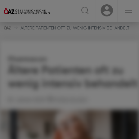
☰
USER
USER
ÄLTERE PATIENTEN OFT ZU WENIG INTENSIV BEHANDELT
Pharmacon
Ältere Patienten oft zu
wenig intensiv behandelt
30. Jänner 2023
Artikel drucken