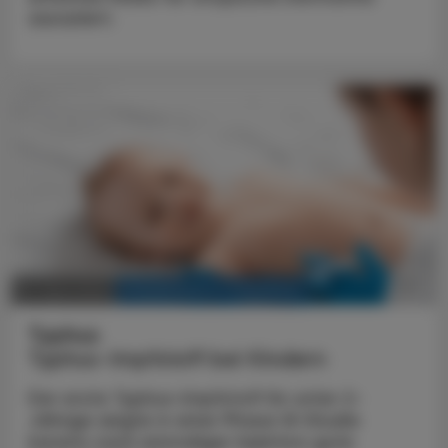
assoziiert.
KRANKENHAUS-PHARMAZIE
24. April 2024
Typhus
Typhus-Impfstoff bei Kindern
Der erste Typhus-Impfstoff für unter 2-
Jährige zeigte in einer Phase-III-Studie
bereits nach einmaliger Injektion gute