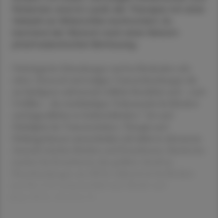
Patienten sind im Laufe der Therapie mit einer
Vielzahl an Wirkstoffen konfrontiert. Es
bestand der Wunsch nach einer klinisch-
pharmazeutischen Betreuung.
Onkologische Erkrankungen sind im Kindesalter sehr
selten. Dennoch sind maligne Tumorerkrankungen die
am häufigsten auftretende tödliche Krankheit und – nach
Unfällen – die zweithäufigste Todesursache bei Kindern
1
und Jugendlichen in Industrieländern.
Art und
Häufigkeit der Tumorentitäten, Therapie und
Heilungschancen unterscheiden sich dabei in relevantem
Ausmaß zwischen Kindern und Erwachsenen. Karzinome
machen bei Erwachsenen den größten Anteil an
Neuerkrankungen aus (90 %), während sie bei Kindern
nur für 1,5 % verantwortlich sind. Kinder und
Jugendliche erkranken hi