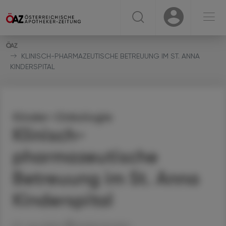
☰
USER
USER
KLINISCH-PHARMAZEUTISCHE BETREUUNG IM ST. ANNA
KINDERSPITAL
Kinder-Onkologie
Klinisch-
pharmazeutische
Betreuung im St. Anna
Kinderspital