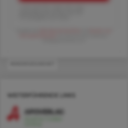
1 Jahr um € 179,– (exkl. UST. zzgl.
Versandkosten) für Ihre ÖAZ als
Printausgabe und Online
Es gelten die
AGB
,
Datenschutzrichtline
und
Versand- und
Zahlungsbedingungen
der Österreichische Apotheker-
Verlagsgesellschaft m.b.H.
#KINDERGESUNDHEIT
WEITERFÜHRENDE LINKS