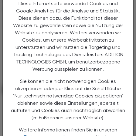
Diese Internetseite verwendet Cookies und
INTERESSIEREN
Google Analytics für die Analyse und Statistik.
Diese dienen dazu, die Funktionalität dieser
Website zu gewährleisten sowie die Nutzung der
Website zu analysieren. Weiters verwenden wir
Cookies, um unsere Werbeaktivitäten zu
unterstützen und wir nutzen die Targeting und
Tracking Technologie des Dienstleisters ADITION
TECHNOLOGIES GMBH, um benutzerbezogene
Werbung ausspielen zu können.
Sie können die nicht notwendigen Cookies
akzeptieren oder per Klick auf die Schaltfläche
KRANKENHAUS-PHARMAZIE
27. März 2025
“Nur technisch notwendige Cookies akzeptieren”
Sicherheit bei Kleinkindern
ablehnen sowie diese Einstellungen jederzeit
Salbutamol
aufrufen und Cookies auch nachträglich abwählen
(im Fußbereich unserer Website).
Die Anwendung von Salbutamol ist laut einer
Metaanalyse bei Kindern unter zwei Jahren
Weitere Informationen finden Sie in unseren
mit akuten Atemgeräuschen (Wheezing)