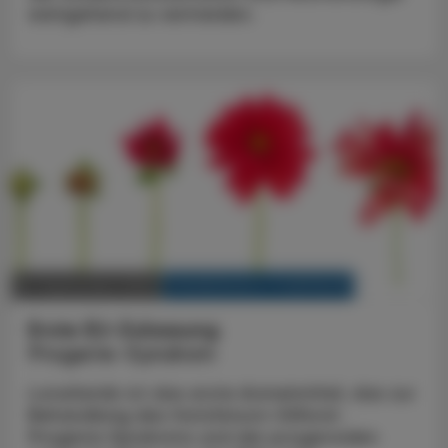
weitgehend zu vermeiden.
KRANKENHAUS-PHARMAZIE
14. September 2022
Erste EU-Zulassung
Progerie-Syndrom
Lonafarnib ist das erste Arzneimittel, das zur
Behandlung des Hutchinson-Gilford-
Progeria-Syndroms und der progeroiden