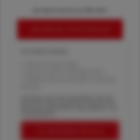
Sie haben bereits ein ÖAZ-Abo?
HIER ANMELDEN, UM WEITERZULESEN
Ihre Online-Vorteile:
✔ exklusive Online-Inhalte
✔ gratis für alle Print-Abonnent:innen
✔ Überblick über die aktuellen Couponing-
Aktionen
Die Österreichische Apotheker-Zeitung
informiert über spannende Themen aus
Pharmazie, Wirtschaft, Gesundheits- und
Standespolitik.
ÖAZ-ABONNEMENT BESTELLEN