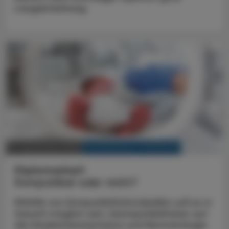
Langzeitwirkung.
KRANKENHAUS-PHARMAZIE
14. September 2022
Diplomarbeit
Kompatibel oder nicht?
Mithilfe von Kompatibilitätstabellen soll es in
Zukunft möglich sein, Inkompatibilitäten auf
der Kinderintensivstation und Neonatologie