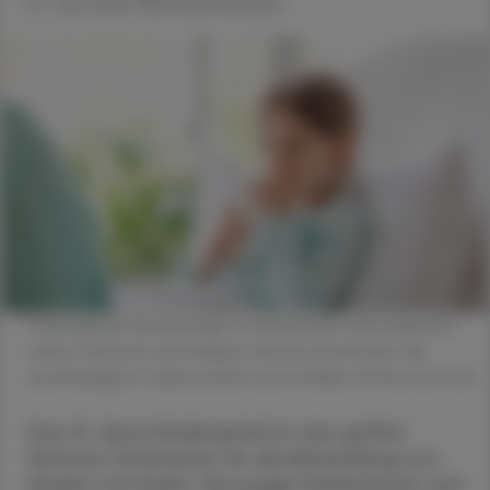
07. Juni 2022
Artikel drucken
Onkologische Erkrankungen im Kindesalter sind insgesamt
selten. Dennoch sind maligne Tumoren bei Kindern die
zweithäufigste Todesursache nach Unfällen. © Shutterstock
Das St. Anna Kinderspital ist das größte
Zentrum Österreichs für die Behandlung von
Kindern mit Krebs. Die jungen Patientinnen und