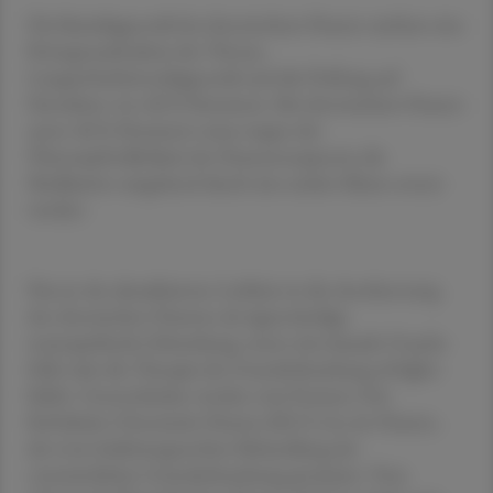
Die Basisdiagnostik bei chronischem Husten umfasst eine
Röntgenaufnahme des Thorax,
Lungenfunktionsdiagnostik und die Prüfung auf
Einnahme von ACE-Hemmern. Bei chronischem Husten
unter ACE-Hemmern muss wegen der
Überempfindlichkeit der Hustenrezeptoren die
Medikation umgehend durch eine andere Klasse ersetzt
werden.
Neu in der aktualisierten Leitlinie ist die Anerkennung
des chronischen Hustens als eigenständige
neuropathische Erkrankung, wenn eine kausale Ursache
fehlt oder die Therapie der Grunderkrankung erfolglos
bleibt. Unterschieden werden zwei Formen: Der
Refraktäre Chronische Husten (RCC) ist ein Husten,
der trotz leitliniengerechter Behandlung der
vermeintlichen Grunderkrankung persistiert. Vom