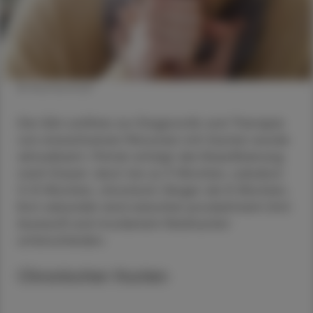
© Shutterstock
Die S2k-Leitlinie zur Diagnostik und Therapie
von erwachsenen Personen mit Husten wurde
aktualisiert. Primär erfolgt die Klassifizierung
nach Dauer: akut: bis zu 3 Wochen, subakut:
3–8 Wochen, chronisch: länger als 8 Wochen.
Erst sekundär wird zwischen produktivem (mit
Auswurf) und trockenem Reizhusten
unterschieden.
Chronischer Husten