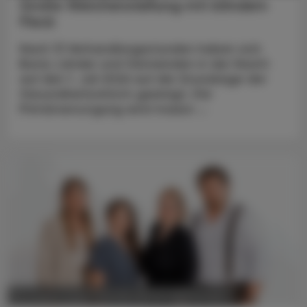
Große Weichenstellung mit blindem
Fleck
Nach 13 Verhandlungsstunden haben sich
Bund, Länder und Gemeinden in der Nacht
auf den 1. Juli 2026 auf die Grundzüge der
Gesundheitsreform geeinigt. Die
Primärversorgung wird massiv ...
POLITIK, RECHT, WIRTSCHAFT
06. August 2026