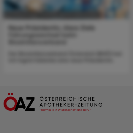
POLITIK, RECHT, WIRTSCHAFT
05. August 2026
Neue Präsidentin, klare Ziele
Führungswechsel beim
Biosimilarsverband
Der Biosimilarsverband Österreich (BiVÖ) hat
mit Ingrid Halamka eine neue Präsidentin.