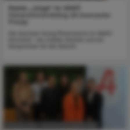
Starke „Junge“ im VAAÖ
Generationendialog als bewusstes
Prinzip
Vier Austrian Young Pharmacists im VAAÖ-
Vorstand - ein starkes Zeichen und ein
Versprechen für die Zukunft.
POLITIK, RECHT, WIRTSCHAFT
06. August 2026