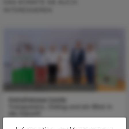
DAS KÖNNTE SIE AUCH
INTERESSIEREN
POLITIK, RECHT, WIRTSCHAFT
07. August 2026
Gehaltskasse Inside
Transparenz, Dialog und ein Blick in
die Zukunft
Mit dem neuen Veranstaltungsformat