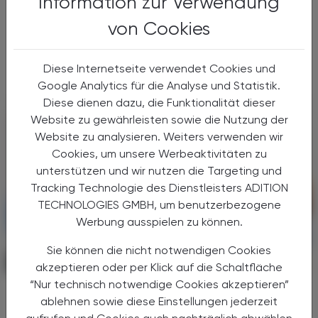
Information zur Verwendung
„Gehaltskasse Inside“ hat die
Pharmazeutische Gehaltskasse für Österreich
von Cookies
Ende Juni neue Wege der
Mitgliederinformation beschritten. Nach der
...
Diese Internetseite verwendet Cookies und
Google Analytics für die Analyse und Statistik.
Diese dienen dazu, die Funktionalität dieser
Website zu gewährleisten sowie die Nutzung der
Website zu analysieren. Weiters verwenden wir
Cookies, um unsere Werbeaktivitäten zu
unterstützen und wir nutzen die Targeting und
Tracking Technologie des Dienstleisters ADITION
TECHNOLOGIES GMBH, um benutzerbezogene
Werbung ausspielen zu können.
Sie können die nicht notwendigen Cookies
PHARMAZIE, TARA, MEDIZIN
07. August 2026
akzeptieren oder per Klick auf die Schaltfläche
“Nur technisch notwendige Cookies akzeptieren”
Arzneimitteltherapiesicherheit
ablehnen sowie diese Einstellungen jederzeit
Calor-Liste