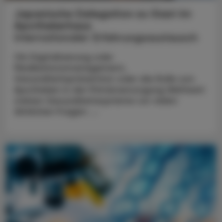
Japanische Delegation zu Gast im
Apothekerhaus
Internationaler Erfahrungsaustausch
Ob Digitalisierung oder
Medikationsmanagement,
Gesundheitsprävention oder die Rolle von
Apotheken in der Primärversorgung Weltweit
stehen Gesundheitssysteme vor vielen
ähnlichen Fragen. ...