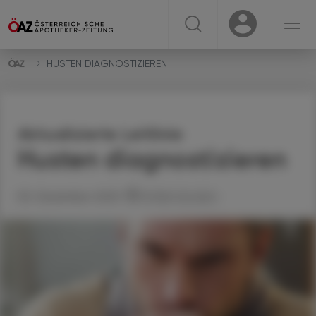
☰
USER
USER
HUSTEN DIAGNOSTIZIEREN
Aktualisierte Leitlinie
Husten diagnostizieren
05. Dezember 2025
Artikel drucken