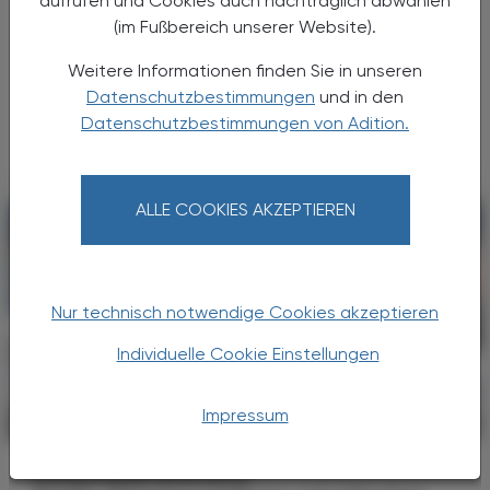
aufrufen und Cookies auch nachträglich abwählen
(im Fußbereich unserer Website).
Hitze ist bekanntlich mit erheblichen
Gesundheitsrisiken verbunden. Das deutsche
Weitere Informationen finden Sie in unseren
Forschungsprojekt ADAPT-HEAT hat deshalb
Datenschutzbestimmungen
und in den
die CALOR-Liste entwickelt, um
Datenschutzbestimmungen von Adition.
medizinisches Fachpersonal dabei zu ...
ALLE COOKIES AKZEPTIEREN
Nur technisch notwendige Cookies akzeptieren
Individuelle Cookie Einstellungen
Impressum
POLITIK, RECHT, WIRTSCHAFT
06. August 2026
Gesundheitsreform