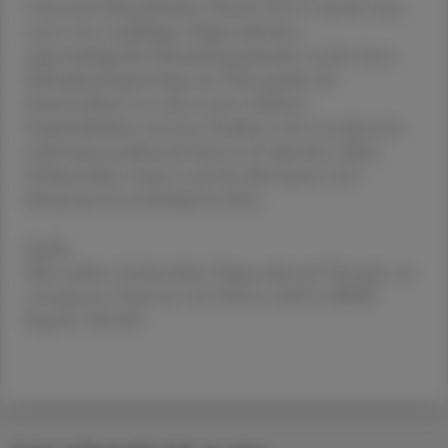
Chronisch Idiopathischen Husten (UCC) spricht man,
wenn trotz sorgfältiger Diagnostik keine
zugrundeliegende Erkrankung gefunden werden kann.
Pathophysiologisch liegt eine Neuropathie des
Hustenreflexes vor, die zu einer erhöhten
Empfindlichkeit und einer Reaktion auf normalerweise
nicht-hustenauslösende Reize (z. B. Sprechen, Kälte,
Parfüm) führt. Frauen nach der Menopause sind
überproportional häufig betroffen.
Quelle
S2k-Leitlinie: Fachärztliche Diagnostik und Therapie von
erwachsenen Patienten mit Husten (2025), AWMF
Reg.Nr. 020-003