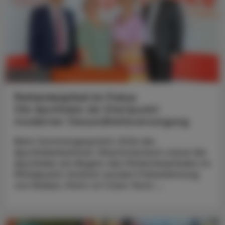
CHRONIK & HISTORIE
11. Juli 2026
Patientenpfad im Fokus
Die Apotheke als Startpunkt
moderner Gesundheitsversorgung
Beim Sommergespräch 2026 der
Apothekerkammer Oberösterreich stand die
Apotheke am Beginn des Patientenpfades im
Mittelpunkt: Konkret wurden Früherkennung
von Risiken, Point-of-Care-Tests ...