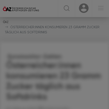
☰
USER
USER
ÖSTERREICHER:INNEN KONSUMIEREN 23 GRAMM ZUCKER
TÄGLICH AUS SOFTDRINKS
Euromonitor-Zahlen
Österreicher:innen
konsumieren 23 Gramm
Zucker täglich aus
Softdrinks