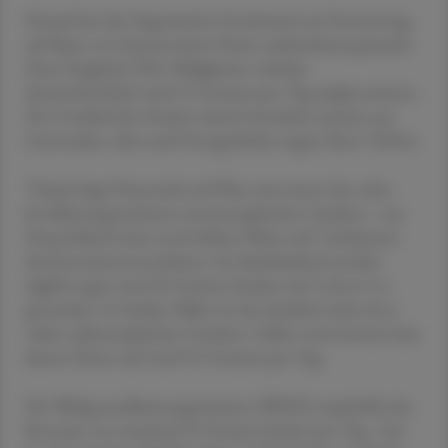
Darauf hat die Organisation Foodwatch am Donnerstag
auf Basis von Euromonitor-Daten aufmerksam gemacht.
Zum Vergleich: Über Süßigkeiten würden
durchschnittlich rund 15 Gramm pro Tag aufgenommen.
Der Großteil des Zuckers durch Getränke stamme aus
Limonaden, aber auch Energydrinks tragen ihren Teil bei.
"Damit liegt Österreich auf Platz zwei unter den zehn
bevölkerungsreichsten westeuropäischen Ländern - nur
Deutschland weist noch höhere Werte auf", kritisierten
die Konsumentenschützer. Im Nachbarland werden
täglich sogar rund 26 Gramm Zucker mit Cola & Co.
getrunken. In beiden Fällen ist das deutlich mehr als in
vielen südeuropäischen Ländern. Italien etwa kommt laut
diesen Daten auf rund 9,5 Gramm pro Tag.
Die Weltgesundheitsorganisation (WHO) empfiehlt den
Konsum von maximal 25 Gramm Zucker pro Tag - fast