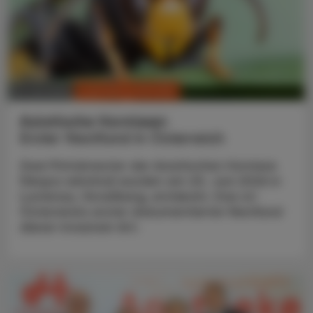
CHRONIK & HISTORIE
13. Juli 2026
Asiatische Hornissen
Erster Nestfund in Österreich
Zwei Primärnester der Asiatischen Hornisse
(Vespa velutina) wurden am 20. Juni 2026 in
Lustenau, Vorarlberg, entdeckt. Das ist
Österreichs erster dokumentierter Nestfund
dieser invasiven Art.