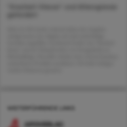
"Kracherl-Steuer" und Altersgrenze
gefordert
Mehr als 100 Länder weltweit haben den Angaben
zufolge bereits eine Abgabe auf stark zuckerhaltige
Getränke eingeführt. Foodwatch fordert eine "Kracherl-
Steuer" und ein Verkaufsverbot von Energydrinks an
Minderjährige. Hersteller würden einen Anreiz brauchen,
zuckerärmere Produkte anzubieten. Für beide Anliegen
wurden Petitionen gestartet.
WEITERFÜHRENDE LINKS