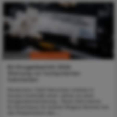
CHRONIK & HISTORIE
30. Juni 2026
EU-Drogenbericht 2026
Warnung vor hochpotenten
Substanzen
Mindestens 7.600 Menschen starben in
Europa innerhalb eines Jahres an einer
Drogenüberdosierung. Diese Zahl nannte
EU-Kommissar für Inneres Magnus Brunner bei
der Präsentation des ...