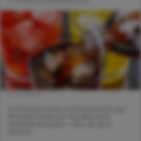
20. Februar 2026
Artikel drucken
© Shutterstock
In Österreich werden im Durchschnitt knapp
23 Gramm Zucker pro Tag allein durch
Softdrinks konsumiert - mehr als durch
Naschen.