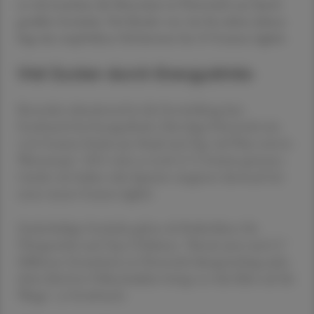
so viel erreichen die Menschen in Österreich nur durch
gesüßte Getränke. Für Kinder von vier bis sieben Jahren
liegt der empfohlene Höchstwert bei 19 Gramm täglich.
Viel Zucker durch Energydrinks
Besonders alarmierend ist die Entwicklung laut
Foodwatch bei Energydrinks: Hier liege Österreich mit
4,16 Gramm Zucker pro Kopf und Tag "auf Platz zwei in
Westeuropa". 2011 seien es noch 2,71 Gramm gewesen.
Länder wie Italien oder Spanien rangieren demnach bei
unter einem Gramm täglich.
Zuckerhaltige Getränke gelten als Risikofaktor für
Übergewicht und Typ-2-Diabetes. "Bereits jetzt sind 3,7
Millionen Erwachsene in Österreich übergewichtig, jedes
dritte Kind im Volksschulalter bringt zu viele Kilos auf die
Waage", so Foodwatch.