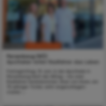
CHRONIK & HISTORIE
10. Juli 2026
Persenbeug (NÖ)
Apotheker rettet Radfahrer das Leben
Freitagmittag, 19. Juni. In der Apotheke in
Persenbeug läuft der Alltag – bis zwei
Radfahrer hereinkommen. Einer von ihnen, ein
75-jähriger Tiroler, wirkt angeschlagen:
starker ...