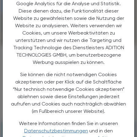
Google Analytics für die Analyse und Statistik.
Diese dienen dazu, die Funktionalität dieser
Website zu gewährleisten sowie die Nutzung der
Website zu analysieren. Weiters verwenden wir
Cookies, um unsere Werbeaktivitäten zu
unterstützen und wir nutzen die Targeting und
CHRONIK & HISTORIE
26. Juli 2026
Tracking Technologie des Dienstleisters ADITION
200 Jahre Klosterfrau
TECHNOLOGIES GMBH, um benutzerbezogene
Tradition aus Köln
Werbung ausspielen zu können.
Vor 200 Jahren mischte eine Kölner
Sie können die nicht notwendigen Cookies
Ordensschwester am Dom die ersten
akzeptieren oder per Klick auf die Schaltfläche
Melissengeist-Tropfen an – heute liefert die
“Nur technisch notwendige Cookies akzeptieren”
Klosterfrau Group Gesundheitsprodukte in
ablehnen sowie diese Einstellungen jederzeit
mehr als 30 Länder weltweit. ...
aufrufen und Cookies auch nachträglich abwählen
(im Fußbereich unserer Website).
Weitere Informationen finden Sie in unseren
Datenschutzbestimmungen
und in den