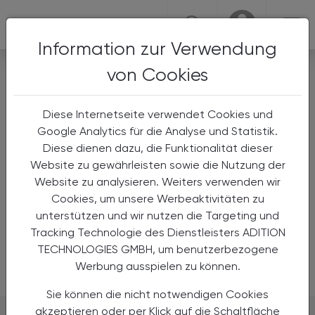
☰
USER
USER
Information zur Verwendung
MAG. PHARM. KATRIN SCHOBER
von Cookies
MAG. PHARM. KATRIN SCHOBER
Diese Internetseite verwendet Cookies und
Mag. pharm. Katrin Schober
Google Analytics für die Analyse und Statistik.
Diese dienen dazu, die Funktionalität dieser
Mag. pharm. Katrin Schober ist Apothekerin. Ihr
Website zu gewährleisten sowie die Nutzung der
Werdegang umfasst nach dem Aspirantenjahr Stationen
Website zu analysieren. Weiters verwenden wir
in verschiedenen öffentlichen Apotheken sowie in der
Cookies, um unsere Werbeaktivitäten zu
pharmazeutischen Industrie. Heute verknüpft sie ihr
unterstützen und wir nutzen die Targeting und
Praxiswissen aus der Apotheke mit ihrer journalistischen
Tracking Technologie des Dienstleisters ADITION
Tätigkeit als freiberufliche Autorin.
TECHNOLOGIES GMBH, um benutzerbezogene
Werbung ausspielen zu können.
Sie können die nicht notwendigen Cookies
akzeptieren oder per Klick auf die Schaltfläche